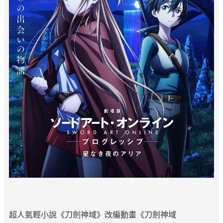
超人氣輕小說《刀劍神域》改編動畫《刀劍神域