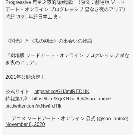
Progressive 無星之夜的詠歎調》（原文：劇場版 ソード
アート・オンライン プログレッシブ 星なき夜のアリア）
將於 2021 年於日本上映。
《閃光》と《黒の剣士》の出会いの物語
『劇場版 ソードアート・オンライン プログレッシブ 星な
き夜のアリア』
2021年公開決定！
公式サイト：
https://t.co/GH3mfREDHK
特報第1弾：
https://t.co/XqrKNxuDQh
#sao_anime
pic.twitter.com/rkNwiFdTfk
— アニメ ソードアート・オンライン 公式 (@sao_anime)
November 8, 2020