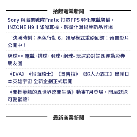
拾起電競新聞
Sony 與職業戰隊Fnatic 打造FPS 特化
電競
裝備，
INZONE H9 II 降噪耳機、輕量化滑鼠等新品登場
「決勝時刻：黑色行動 6」殭屍模式重磅回歸！預告影片
公開中！
網球>>
電競
+排球+羽球+網球- 玩運彩討論區運動彩券
朋友圈
《EVA》《假面騎士》《哥吉拉》《超人力霸王》串聯日
本英雄宇宙 全新企劃正式展開
《開掛藥師的異世界悠閒生活》動畫7月登場，開局就送
可愛獸蘿?
最新商業新聞