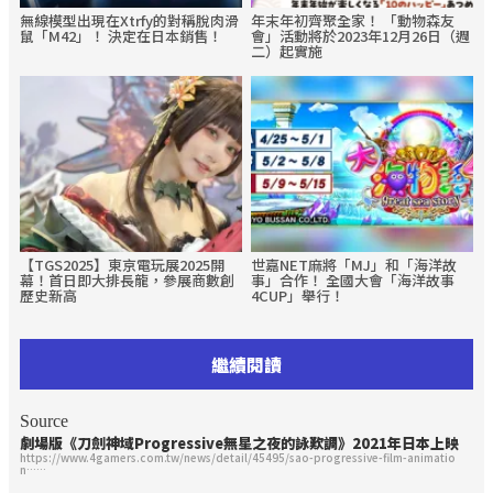
無線模型出現在Xtrfy的對稱脫肉滑
年末年初齊聚全家！ 「動物森友
鼠「M42」！ 決定在日本銷售！
會」活動將於2023年12月26日（週
二）起實施
【TGS2025】東京電玩展2025開
世嘉NET麻將「MJ」和「海洋故
幕！首日即大排長龍，參展商數創
事」合作！ 全國大會「海洋故事
歷史新高
4CUP」舉行！
繼續閱讀
Source
劇場版《刀劍神域Progressive無星之夜的詠歎調》2021年日本上映
https://www.4gamers.com.tw/news/detail/45495/sao-progressive-film-animatio
n……