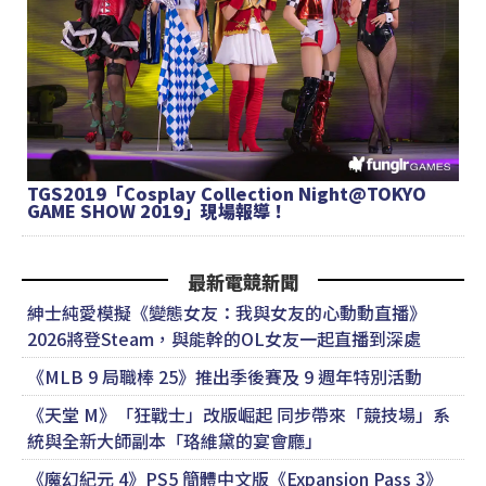
TGS2019「Cosplay Collection Night@TOKYO
GAME SHOW 2019」現場報導！
最新電競新聞
紳士純愛模擬《變態女友：我與女友的心動動直播》
2026將登Steam，與能幹的OL女友一起直播到深處
《MLB 9 局職棒 25》推出季後賽及 9 週年特別活動
《天堂 M》「狂戰士」改版崛起 同步帶來「競技場」系
統與全新大師副本「珞維黛的宴會廳」
《魔幻紀元 4》PS5 簡體中文版《Expansion Pass 3》