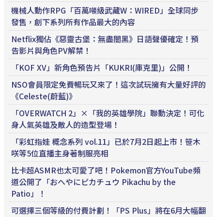
機械人動作RPG「百萬噸級武藏W：WIRED」全球同步
發售，創下系列所有作品最大的內容
Netflix獨佔《惡靈古堡：無盡闇黑》日語聲優確定！預
告影片與角色PV解禁！
「KOF XV」新角色預告片「KUKRI(庫克里)」公開！
NSO會員限定免費暢玩又來了！這次試玩擁有大量好評的
《Celeste(蔚藍)》
「OVERWATCH 2」×「我的英雄學院」聯動決定！可化
身人氣英雄及敵人的造型登場！
「彩虹指娃 概念系列 vol.11」已於7月2日起上市！笹木
咲等5位直播主身著制服亮相
比卡超ASMR也太可愛了吧！Pokemon官方YouTube頻
道公開了「おへやにピカチュウ Pikachu by the
Patio」！
可選擇三個等級的付費計劃！「PS Plus」將在6月大幅翻