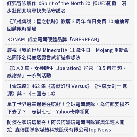
紅狐冒險續作《Spirit of the North 2》採UE5開發，漫
步壯闊北境尋找失落守護者
《英雄傳說：星之軌跡》歡慶 2 周年 每日免費 10 連抽等
回饋限時登場
KONAMI 成立
電競
硬體品牌「ARESPEAR」
慶祝《我的世界 Minecraft》11 歲生日 Mojang 重新命
名團隊名稱並透露嘗試新遊戲想法
《D×2 真・女神轉生 Liberation》迎來「3.5 週年 超・
感謝祭」一系列活動
【電玩瘋】462 集《碧藍幻想 Versus》《性感女劍士 起
源》與、《三國志 14》
拿了世界冠軍還是在賠錢！全球
電競
戰隊，為何都要撐不
下去了？｜志祺七七 – Yahoo奇摩新聞
防疫在家玩這最夯！阿公阿嬤玩
電競
團隊賽與年輕人開
尬- 鑫傳國際多媒體科技股份有限公司top News