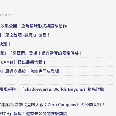
edit-card……
視覺效果公開！重現投球形式與隨球動作
鬼之貌酒 -惡魔-」發售！
販決定！
布蘭兒」「諾亞爾」登場！還有露菲的限定時裝！
ct GAMM》釋出最新情報！
道」周邊商品於卡普空專門店登場！
場報道！「Shadowverse: Worlds Beyond」搶先體驗
中，回合制戰術遊戲《星際大戰：Zero Company》將公開亮相！
WMATCH」報導！還有未公開的賽後訪問