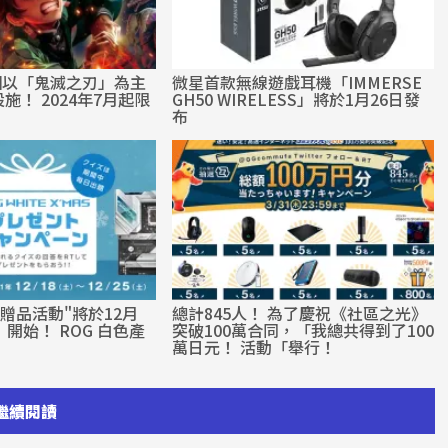
個以「鬼滅之刃」為主
微星首款無線遊戲耳機「IMMERSE
施！ 2024年7月起限
GH50 WIRELESS」將於1月26日發
布
AS贈品活動"將於12月
總計845人！ 為了慶祝《社區之光》
開始！ ROG 白色產
突破100萬合同，「我總共得到了100
萬日元！ 活動「舉行！
繼續閱讀