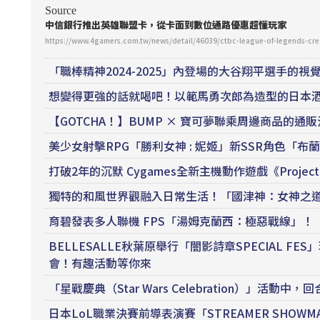
Source
中信銀行推出英雄聯盟卡，從卡面到數位通路優惠超懂玩家
https://www.4gamers.com.tw/news/detail/46039/ctbc-league-of-legends-cr
「職棒精神2024-2025」內登場的大谷翔平選手的
想變得更強的話就喝吧！以範馬勇次郎為造型的日本酒「
【GOTCHA！】BUMP × 寶可夢聯乘周邊商品的通
美少女射擊RPG「勝利女神 : 妮姬」新SSR角色「
打破2年的沉默 Cygames全新主機動作遊戲《Proje
獨特的和風世界觀融入日常生活！「國津神：女神之
育碧發表多人聯機 FPS「湯姆克蘭西：極惡戰線」！
BELLESALLE秋葉原舉行「闇影詩章SPECIAL FES」現
會！有趣活動等你來
「星戰慶典（Star Wars Celebration）」活動
日本LoL職業決賽前導表演賽「STREAMER SHO