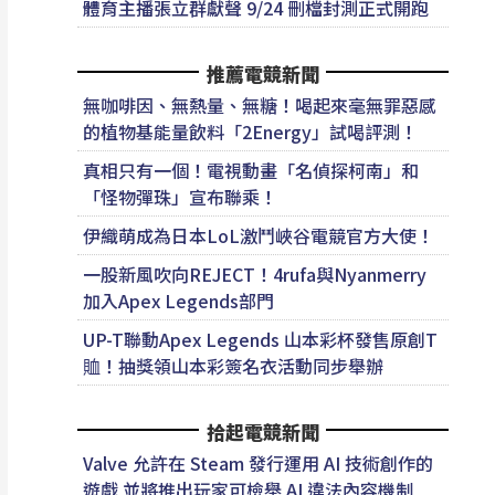
體育主播張立群獻聲 9/24 刪檔封測正式開跑
推薦電競新聞
無咖啡因、無熱量、無糖！喝起來毫無罪惡感
的植物基能量飲料「2Energy」試喝評測！
真相只有一個！電視動畫「名偵探柯南」和
「怪物彈珠」宣布聯乘！
伊織萌成為日本LoL激鬥峽谷電競官方大使！
一股新風吹向REJECT！4rufa與Nyanmerry
加入Apex Legends部門
UP-T聯動Apex Legends 山本彩杯發售原創T
賉！抽獎領山本彩簽名衣活動同步舉辦
拾起電競新聞
Valve 允許在 Steam 發行運用 AI 技術創作的
遊戲 並將推出玩家可檢舉 AI 違法內容機制