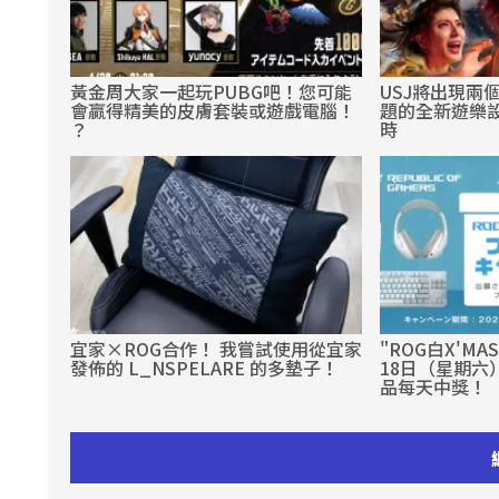
黃金周大家一起玩PUBG吧！您可能
USJ將出現兩
會贏得精美的皮膚套裝或遊戲電腦！
題的全新遊樂設
？
時
宜家×ROG合作！ 我嘗試使用從宜家
"ROG白X'M
發佈的 L_NSPELARE 的多墊子！
18日（星期六）
品每天中獎！