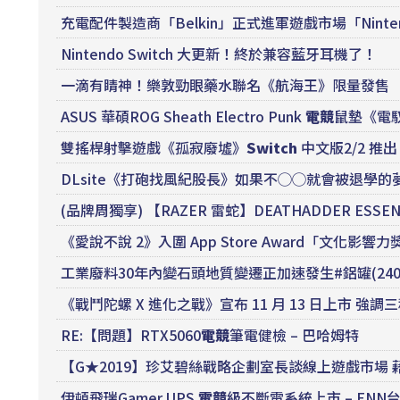
充電配件製造商「Belkin」正式進軍遊戲市場「Nintend
Nintendo Switch 大更新！終於兼容藍牙耳機了！
一滴有睛神！樂敦勁眼藥水聯名《航海王》限量發售
ASUS 華碩ROG Sheath Electro Punk
電競
鼠墊《電
雙搖桿射擊遊戲《孤寂廢墟》
Switch
中文版2/2 推出 
DLsite《打砲找風紀股長》如果不◯◯就會被退學
(品牌周獨享) 【RAZER 雷蛇】DEATHADDER ESSE
《愛說不說 2》入圍 App Store Award「文化
工業廢料30年內變石頭地質變遷正加速發生#鋁罐(240909)
《戰鬥陀螺 X 進化之戰》宣布 11 月 13 日上市 強
RE:【問題】RTX5060
電競
筆電健檢 – 巴哈姆特
【G★2019】珍艾碧絲戰略企劃室長談線上遊戲市場
伊頓飛瑞Gamer UPS
電競
級不斷電系統上市 – ENN