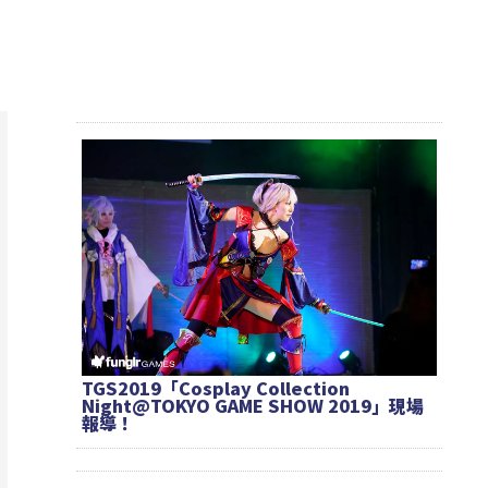
TGS2019「Cosplay Collection
Night@TOKYO GAME SHOW 2019」現場
報導！