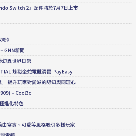
o Switch 2」配件將於7月7日上市
馭粉》
– GNN新聞
的夢幻異世界日常
NTIAL 煉獄奎蛇
電競
滑鼠-PayEasy
影響力獎」 提升玩家對愛滋的認知與同理心
 – Cool3c
調三種進化特色
 藉由寫實、可愛等風格吸引多樣玩家
台灣電報