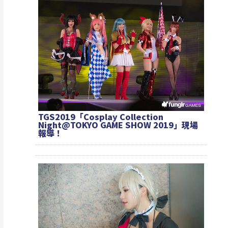
TGS2019「Cosplay Collection
Night@TOKYO GAME SHOW 2019」現場
報導！