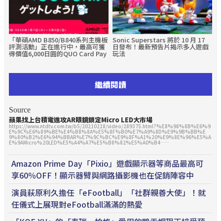
「華碩AMD B850/B840系列主機板
Sonic Superstars 將於 10 月 17
評測活動」正在進行中，最高可獲
日發布！最新預告片揭示多人遊戲
得價值6,000日圓的QUO Card Pay
玩法
繼續閱讀
Source
蘋果找上台積電進攻AR眼鏡鎖定Micro LED大市場
https://www.ntdtv.com.tw/b5/20210218/video/289375.html?%E8%98%8B%E6%9
E%9C%E6%89%BE%E4%B8%8A%E5%8F%B0%E7%A9%8D%E9%9B%BB%E
9%80%B2%E6%94%BBAR%E7%9C%BC%E9%8F%A1%20%E9%8E%96%E5%A
E%9AMicro%20LED%E5%A4%A7%E5%B8%82%E5%A0%B4……
Amazon Prime Day「Pixio」遊戲顯示器等商品最高可
享60％OFF！顯示器臂與網路攝影機也在促銷陣容中
演員萩原利久擔任「eFootball」「社群親善大使」！就
任儀式上展現對eFootball滿滿的熱愛