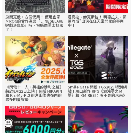
房間寬敞，方便使用！ 使用宜家
邁克拉·赫克斯拉！ 明德拉夫·鄧
×ROG的合作產品「L_NESELARE
蒙內斯"出現在任天堂開關的審判
遊戲滑鼠墊」時，電腦周圍太舒服
中！
了！
《閃電十一人：英雄的勝利之路》
Smile Gate 開設 TGS2025 特別網
將於8月22日上映！包括 HIKAKIN
站！展出新作 RPG《混沌零之惡
和 Kis-My-Ft2 的宮田俊也在內的
夢》和《MIRESI：看不見的未來》
眾多明星聲優