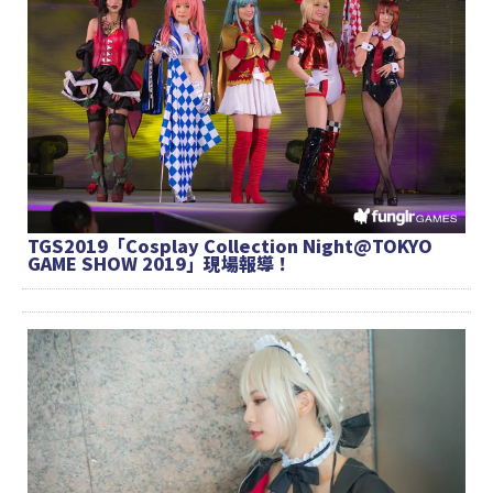
TGS2019「Cosplay Collection Night@TOKYO
GAME SHOW 2019」現場報導！