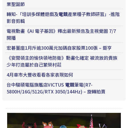
業聖誕節
轉知-「培訓多媒體遊戲及
電競
產業種子教師研習」-進階
影音剪輯
電視動畫《AI 電子基因》釋出最新預告及主視覺圖 7/7
開播
宏碁董座1月斥逾300萬元加碼自家股票100張 – 鉅亨
《安閒領主的愉快領地防衛》動畫化確定 被流放的貴族
少年打造屬於自己繁榮村莊
4月車市大豐收看看各家表現如何
台中駿碩電腦旗艦店VICTUS
電競
筆電(R7-
5800H/16G/512G/RTX 3050/144Hz) – 旋轉拍賣