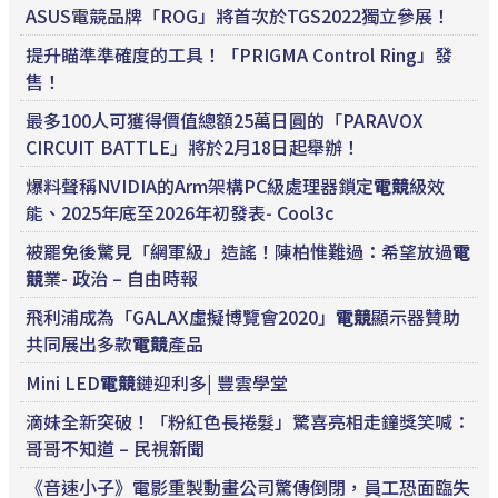
ASUS電競品牌「ROG」將首次於TGS2022獨立參展！
提升瞄準準確度的工具！「PRIGMA Control Ring」發
售！
最多100人可獲得價值總額25萬日圓的「PARAVOX
CIRCUIT BATTLE」將於2月18日起舉辦！
爆料聲稱NVIDIA的Arm架構PC級處理器鎖定
電競
級效
能、2025年底至2026年初發表- Cool3c
被罷免後驚見「網軍級」造謠！陳柏惟難過：希望放過
電
競
業- 政治 – 自由時報
飛利浦成為「GALAX虛擬博覽會2020」
電競
顯示器贊助
共同展出多款
電競
產品
Mini LED
電競
鏈迎利多| 豐雲學堂
滴妹全新突破！「粉紅色長捲髮」驚喜亮相走鐘獎笑喊：
哥哥不知道 – 民視新聞
《音速小子》電影重製動畫公司驚傳倒閉，員工恐面臨失