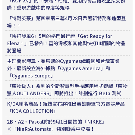
「KOF XV」的「泰瑞·柏格」愛用的鴨舌帽現正接受預
購！重現遊戲中的厚度等規格
「特戰英豪」第四章第三幕4月28日帶著新特務和造型登
場！！
「快打旋風6」5月的格鬥通行證「Get Ready for
Elena！」已發佈！雲的滑板和其他與快打III相關的物品
將登場
主理闇影詩章、賽馬娘的Cygames繼韓國和台灣事業
外，最新設立海外據點「Cygames America」和
「Cygames Europe」
「魔物獵人」系列的全新智慧型手機應用程式遊戲「魔物
獵人OUTLANDERS」即將推出！計劃進行 Beta 測試
K/DA聯名商品！羅技宣布將推出英雄聯盟官方電競產品
「KDA COLLECTION」
2B、A2、Pascal將於9月1日開始的「NIKKE」
×「NieR:Automata」特別聯乘中登場！