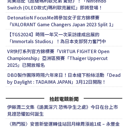
完美搭配《超級瑪利歐兄弟 驚奇》！「Nintendo
Switch (OLED款式)瑪利歐亮麗紅」即將登場！
DetonatioN FocusMe將參加女子官方錦標賽
「VALORANT Game Changers Japan 2023 Split 1」
【TGS2024】時隔一年又一次采訪達成出展的
「Immortals Studios」！為日本支部努力奮鬥中
VR快打系列官方錦標賽「VIRTUA FIGHTER Open
Championship」亞洲區預賽「Thaiger Uppercut
2025」已開放報名
DBD製作團隊時隔六年來日！日本綫下粉絲活動「Dead
by Daylight : TADAIMA JAPAN」3月12日開跑！
拾起電競新聞
伊藤潤二文集《詭異深穴 恐怖孕生之處》今日在台上市
見證恐懼如何誕生
〈熱門股〉安普新營運轉佳站回月線周漲逾1成 – 永豐金