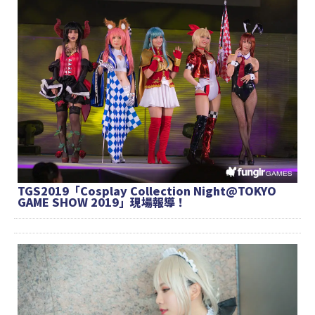
TGS2019「Cosplay Collection Night@TOKYO
GAME SHOW 2019」現場報導！