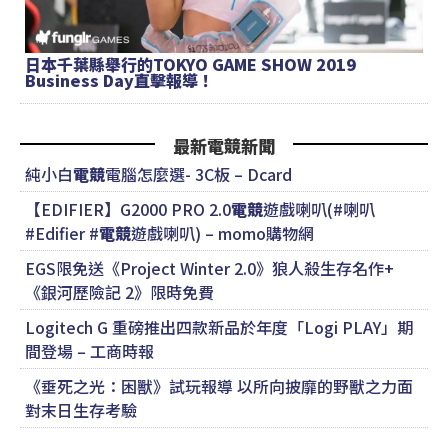
日本千葉縣舉行的TOKYO GAME SHOW 2019
Business Day直擊報導！
最新電競新聞
純小白
電競
電腦怎麼選- 3C板 – Dcard
【EDIFIER】G2000 PRO 2.0
電競
遊戲喇叭(#喇叭
#Edifier #
電競
遊戲喇叭) – momo購物網
EGS限免送《Project Winter 2.0》狼人殺生存名作+
《銀河歷險記 2》限時免費
Logitech G 重磅推出四款新品於年度「Logi PLAY」期
間登場 – 工商時報
《垂死之光：困獸》試玩報導 以所向披靡的野獸之力面
對末日生存考驗