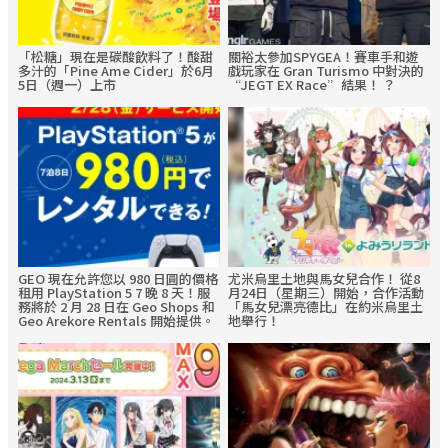
「松糖」現在是碳酸飲料了！酸甜
關裕太參加SPYGEA！賽車手和遊
多汁的「Pine Ame Cider」於6月
戲玩家在 Gran Turismo 中對決的
5日（週一）上市
“JEGT EX Race”結果！ ？
GEO 現在允許您以 980 日圓的價格
尤米烏里土地與馬女兒合作！ 從8
租用 PlayStation 5 7 晚 8 天！服
月24日（星期三）開始，合作活動
務將於 2 月 28 日在 Geo Shops 和
「馬女兒漂亮德比」在約米烏里土
Geo Arekore Rentals 開始提供。
地舉行！