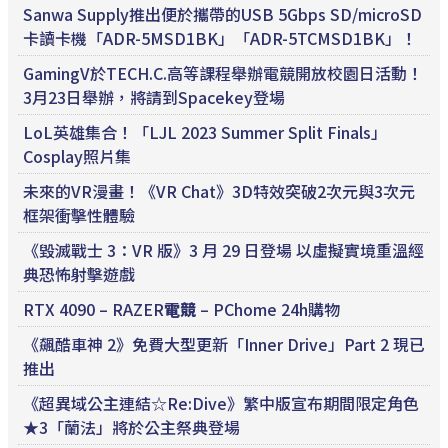
Sanwa Supply推出便於攜帶的USB 5Gbps SD/microSD
卡讀卡機「ADR-5MSD1BK」「ADR-5TCMSD1BK」！
GamingV於TECH.C.高等課程舉辦電競開放校園日活動！
3月23日舉辦，將請到Spacekey登場
LoL英雄集合！「LJL 2023 Summer Split Finals」
Cosplay照片集
未來的VR漫畫！《VR Chat》3D特效突破2次元與3次元
框架衝擊性體驗
《毀滅戰士 3：VR 版》3 月 29 日登場 以虛擬實境重溫經
典恐怖射擊遊戲
RTX 4090 – RAZER
電競
– PChome 24h購物
《飆酷車神 2》免費大型更新「Inner Drive」Part 2 現已
推出
《超異域公主連結☆Re:Dive》繁中版宣布期間限定角色
★3「蘭法」將於公主祭典登場