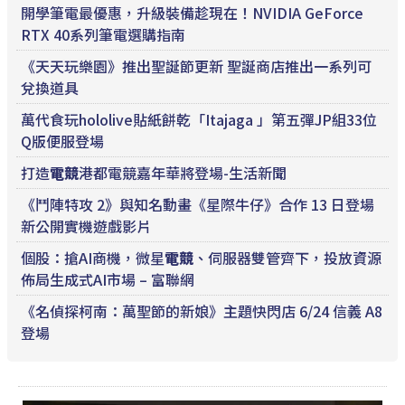
開學筆電最優惠，升級裝備趁現在！NVIDIA GeForce
RTX 40系列筆電選購指南
《天天玩樂園》推出聖誕節更新 聖誕商店推出一系列可
兌換道具
萬代食玩hololive貼紙餅乾「Itajaga 」第五彈JP組33位
Q版便服登場
打造
電競
港都電競嘉年華將登場-生活新聞
《鬥陣特攻 2》與知名動畫《星際牛仔》合作 13 日登場
新公開實機遊戲影片
個股：搶AI商機，微星
電競
、伺服器雙管齊下，投放資源
佈局生成式AI市場 – 富聯網
《名偵探柯南：萬聖節的新娘》主題快閃店 6/24 信義 A8
登場