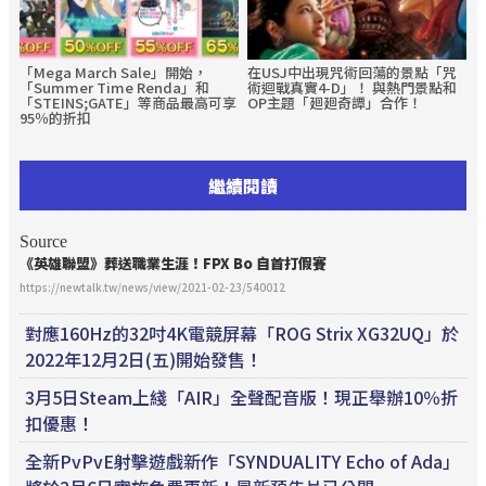
「Mega March Sale」開始，
在USJ中出現咒術回蕩的景點「咒
「Summer Time Renda」和
術迴戰真實4-D」！ 與熱門景點和
「STEINS;GATE」等商品最高可享
OP主題「廻廻奇譚」合作！
95％的折扣
繼續閱讀
Source
《英雄聯盟》葬送職業生涯！FPX Bo 自首打假賽
https://newtalk.tw/news/view/2021-02-23/540012
對應160Hz的32吋4K電競屏幕「ROG Strix XG32UQ」於
2022年12月2日(五)開始發售！
3月5日Steam上綫「AIR」全聲配音版！現正舉辦10％折
扣優惠！
全新PvPvE射擊遊戲新作「SYNDUALITY Echo of Ada」