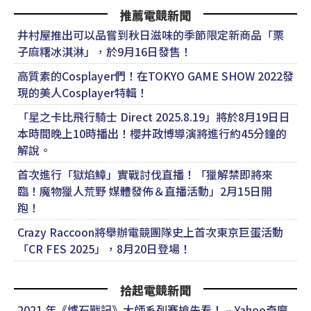
推薦電競新聞
井村屋推出可以品嘗到秋日滋味的季節限定新商品「栗
子麻糬冰淇淋」，於9月16日發售！
高質素的Cosplayer們！在TOKYO GAME SHOW 2022發
現的美人Cosplayer特輯！
「星之卡比飛行騎士 Direct 2025.8.19」將於8月19日日
本時間晚上10時播出！櫻井政博導演將進行約45分鐘的
解說。
首次進行「獄焰鱆」實戰討伐直播！「獵解禁即將來
臨！魔物獵人荒野 媒體發佈＆直播活動」2月15日開
跑！
Crazy Raccoon將舉辦電競團隊史上首次東京巨蛋活動
「CR FES 2025」，8月20日登場！
拾起電競新聞
2021 年《爐石戰記》大師系列賽搶先看！ – Yahoo奇摩