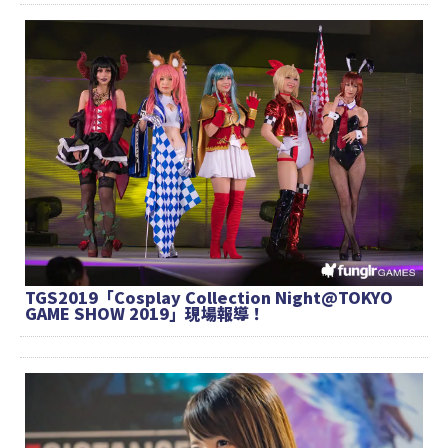
TGS2019「Cosplay Collection Night@TOKYO
GAME SHOW 2019」現場報導！