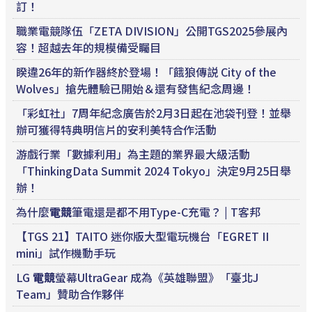
訂！
職業電競隊伍「ZETA DIVISION」公開TGS2025參展內
容！超越去年的規模備受矚目
睽違26年的新作器終於登場！「餓狼傳説 City of the
Wolves」搶先體驗已開始＆還有發售紀念周邊！
「彩虹社」7周年紀念廣告於2月3日起在池袋刊登！並舉
辦可獲得特典明信片的安利美特合作活動
游戲行業「數據利用」為主題的業界最大級活動
「ThinkingData Summit 2024 Tokyo」決定9月25日舉
辦！
為什麼
電競
筆電還是都不用Type-C充電？ | T客邦
【TGS 21】TAITO 迷你版大型電玩機台「EGRET II
mini」試作機動手玩
LG
電競
螢幕UltraGear 成為《英雄聯盟》「臺北J
Team」贊助合作夥伴