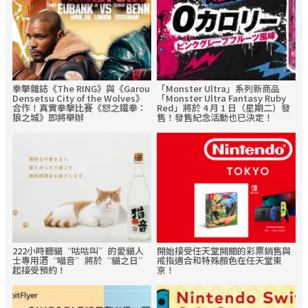
拳擊雜誌《The RING》與《Garou
「Monster Ultra」系列新商品
Densetsu City of the Wolves》
「Monster Ultra Fantasy Ruby
合作！真實拳擊比賽《怒之鐵拳：
Red」將於 4 月 1 日（星期二）發
狼之城》即將舉辦
售！發售紀念活動也已決定！
222小時聽貓“咕咕叫”的愛貓人
開始接受任天堂開關的彩票銷售與
士專用酒“喵音”將於“貓之日”
戒指適合和特殊顏色在任天堂東
起接受預約！
京！