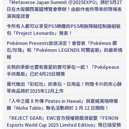
「Metaverse Japan Summit ＠2025EXPO」將於5月27
日在大阪關西萬國博覽會舉辦！由創作者所帶來的現場表
演與座談會
令所有人都可以享受PS5樂趣的PS5用無障礙控制器組裝
包「Project Leonardo」発表！
Pokémon Presents放送決定！會發表「Pokémon 鑽
石/珍珠」和「Pokémon LEGENDS 阿爾宙斯」的最新情
報
炎熱的季節也要和喜愛的寶可夢在一起！「Poképeace
手持風扇」已於4月25日開賣
萬代推出「彩虹社」的食玩・日用品！附贈卡片的夾心酥
等商品將於2025年12月上市
「人中之龍 8 外傳 Pirates in Hawaii」與夏威夷咖啡餐
廳「Aloha Table」聯名活動將於 2 月 12 日開跑！
「REJECT GEAR」EWC官方授權遊戲滑鼠墊「FENON
Esports World Cup 2025 Limited Edition」現已接受預