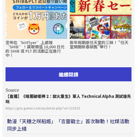
宣佈在“bitFlyer”上處理
新年假期是任天堂的三昧！ "任天
“SHIB”！贏取價值 10,000 日元
堂開關新春銷售"舉行！
的 SHIB 或 PLT 的活動正在進行
中！
繼續閱讀
Source
【直播】《暗黑破壞神 2：獄火重生》單人 Technical Alpha 測試搶先
玩
https://gnn.gamer.com.tw/detail.php?sn=213323
動漫「天穗之咲稻姬」「言靈戰士」首次聯動！社媒活動
同步上綫