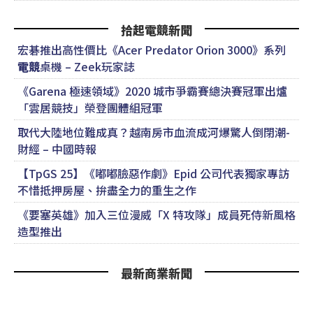
拾起電競新聞
宏碁推出高性價比《Acer Predator Orion 3000》系列
電競
桌機 – Zeek玩家誌
《Garena 極速領域》2020 城市爭霸賽總決賽冠軍出爐
「雲居競技」榮登團體組冠軍
取代大陸地位難成真？越南房市血流成河爆驚人倒閉潮-
財經 – 中國時報
【TpGS 25】《嘟嘟臉惡作劇》Epid 公司代表獨家專訪
不惜抵押房屋、拚盡全力的重生之作
《要塞英雄》加入三位漫威「X 特攻隊」成員死侍新風格
造型推出
最新商業新聞