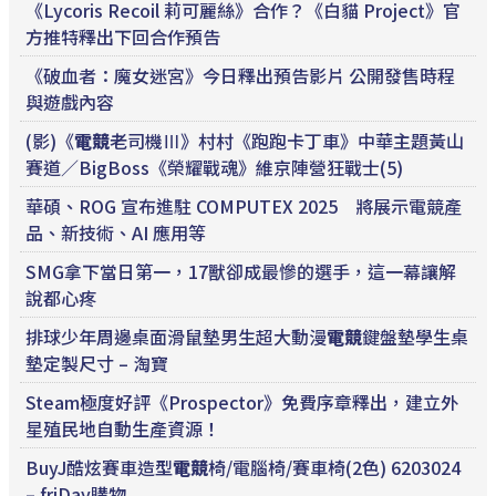
《Lycoris Recoil 莉可麗絲》合作？《白貓 Project》官
方推特釋出下回合作預告
《破血者：魔女迷宮》今日釋出預告影片 公開發售時程
與遊戲內容
(影)《
電競
老司機Ⅲ》村村《跑跑卡丁車》中華主題黃山
賽道／BigBoss《榮耀戰魂》維京陣營狂戰士(5)
華碩、ROG 宣布進駐 COMPUTEX 2025 將展示電競產
品、新技術、AI 應用等
SMG拿下當日第一，17獸卻成最慘的選手，這一幕讓解
說都心疼
排球少年周邊桌面滑鼠墊男生超大動漫
電競
鍵盤墊學生桌
墊定製尺寸 – 淘寶
Steam極度好評《Prospector》免費序章釋出，建立外
星殖民地自動生產資源！
BuyJ酷炫賽車造型
電競
椅/電腦椅/賽車椅(2色) 6203024
– friDay購物