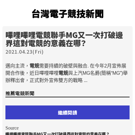
台灣電子競技新聞
嗶哩嗶哩
電競
聯手MG又一次打破邊
界這對
電競
的意義在哪？
2021.04.23(Fri)
邁向主流，
電競
需要持續的破壁與融合. 在今年2月宣佈展
開合作後，近日嗶哩嗶哩
電競
與上汽MG名爵(簡稱“MG”)舉
辦釋出會，正式對外宣佈雙方的戰略 ...
推薦電競新聞
繼續閱讀
Source
嗶哩嗶哩
電競
聯手MG又一次打破邊界這對
電競
的意義在哪？