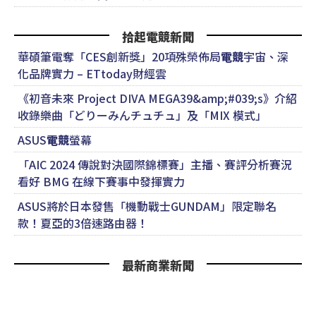
拾起電競新聞
華碩筆電奪「CES創新獎」20項殊榮佈局
電競
宇宙、深
化品牌實力 – ETtoday財經雲
《初音未來 Project DIVA MEGA39&amp;#039;s》介紹
收錄樂曲「どりーみんチュチュ」及「MIX 模式」
ASUS
電競
螢幕
「AIC 2024 傳說對決國際錦標賽」主播、賽評分析賽況
看好 BMG 在線下賽事中發揮實力
ASUS將於日本發售「機動戰士GUNDAM」限定聯名
款！夏亞的3倍速路由器！
最新商業新聞