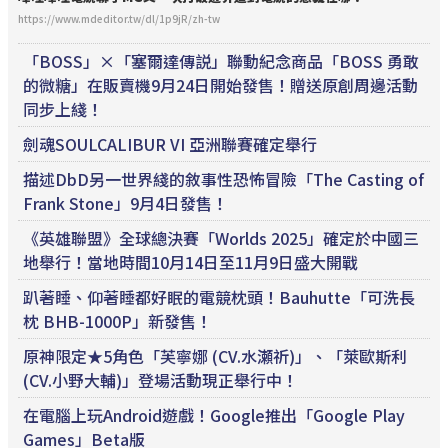
https://www.mdeditor.tw/dl/1p9jR/zh-tw
「BOSS」×「塞爾達傳説」聯動紀念商品「BOSS 勇敢
的微糖」在販賣機9月24日開始發售！贈送原創周邊活動
同步上綫！
劍魂SOULCALIBUR VI 亞洲聯賽確定舉行
描述DbD另一世界綫的敘事性恐怖冒險「The Casting of
Frank Stone」9月4日發售！
《英雄聯盟》全球總決賽「Worlds 2025」確定於中國三
地舉行！當地時間10月14日至11月9日盛大開戰
趴著睡、仰著睡都好眠的電競枕頭！Bauhutte「可洗長
枕 BHB-1000P」新發售！
原神限定★5角色「芙寧娜 (CV.水瀬祈)」、「萊歐斯利
(CV.小野大輔)」登場活動現正舉行中！
在電腦上玩Android遊戲！Google推出「Google Play
Games」Beta版