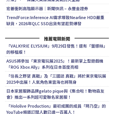
宏碁衝刺高階顯示器｜新聞快訊 – 永豐金證券
TrendForce:Inference AI需求導致Nearline HDD嚴重
缺貨，2026年QLC SSD出貨有望趁勢爆發
推薦電競新聞
「VALKYRIE ELYSIUM」9月29日發售！還有「蕾娜絲」
的移植版！
ASUS將參加「東京電玩展2025」！最新掌上型遊戲機
「ROG Xbox Ally」系列在日本首度亮相
「信長之野望 真戰」及「三國誌 真戰」將於東京電玩展
2025中出展！人氣角色東雲海也將現身
日本家居服飾品牌gelato pique與《集合啦！動物森友
會》推出一系列超可愛聯名家居服！
「Hololive Production」最初成團的成員「時乃空」的
YouTube頻道訂閲人數已達一百萬人！