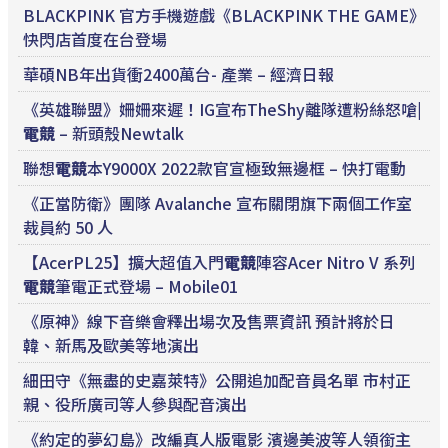
BLACKPINK 官方手機遊戲《BLACKPINK THE GAME》
快閃店首度在台登場
華碩NB年出貨衝2400萬台- 產業 – 經濟日報
《英雄聯盟》姍姍來遲！IG宣布TheShy離隊遭粉絲怒嗆|
電競
– 新頭殼Newtalk
聯想
電競
本Y9000X 2022款官宣極致無邊框 – 快打電動
《正當防衛》團隊 Avalanche 宣布關閉旗下兩個工作室
裁員約 50 人
【AcerPL25】擴大超值入門
電競
陣容Acer Nitro V 系列
電競
筆電正式登場 – Mobile01
《原神》線下音樂會釋出場次及售票資訊 預計將於日
韓、新馬及歐美等地演出
細田守《無盡的史嘉萊特》公開追加配音員名單 市村正
親、役所廣司等人參與配音演出
《約定的夢幻島》改編真人版電影 濱邊美波等人領銜主