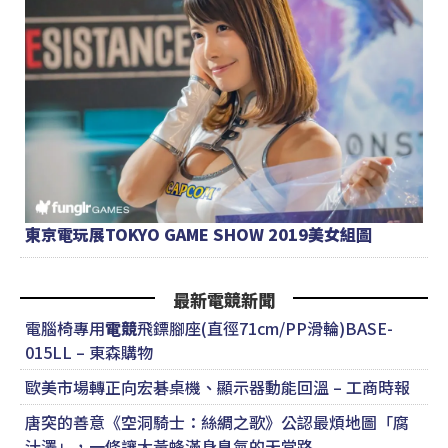
東京電玩展TOKYO GAME SHOW 2019美女組圖
最新電競新聞
電腦椅專用
電競
飛鏢腳座(直徑71cm/PP滑輪)BASE-
015LL – 東森購物
歐美市場轉正向宏碁桌機、顯示器動能回溫 – 工商時報
唐突的善意《空洞騎士：絲綢之歌》公認最煩地圖「腐
汁澤」，一條讓大黃蜂滿身臭氣的天堂路