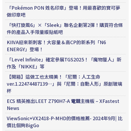
「Pokémon PON 姓名印章」登場！用最喜歡的寶可夢
做印章吧
「快打旋風6」×「Sleek」聯名企劃第2彈！購買符合條
件的產品入手限量版貼紙吧
KIIVA迎來新刺客！大容量＆高CP的新系列「N6
ENERGY」登場！
「Level Infinite」確定參展TGS2025！「魔物獵人」新
作及「NIKKE」等
【開箱】這做工也太精美！「尼爾：人工生命
ver.1.22474487139…」與「尼爾：自動人形」原創玻璃
杯
ECS 精英推出LEET Z790H7-A
電競
主機板 – XFastest
News
ViewSonic+VX2418-P-MHD的價格推薦- 2024年9月| 比
價比個夠BigGo