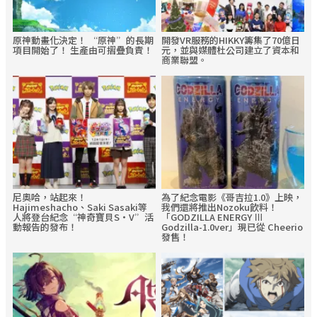
原神動畫化決定！ “原神”的長期
開發VR服務的HIKKY籌集了70億日
項目開始了！ 生產由可摺疊負責！
元，並與媒體杜公司建立了資本和
商業聯盟。
尼奧哈，站起來！
為了紀念電影《哥吉拉1.0》上映，
Hajimeshacho、Saki Sasaki等
我們還將推出Nozoku飲料！
人將登台紀念“神奇寶貝S・V”活
「GODZILLA ENERGY Ⅲ
動報告的發布！
Godzilla-1.0ver」現已從 Cheerio
發售！