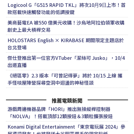
Logicool G「G515 RAPID TKL」將次10⽉9⽇上市！首
款搭載快速觸發功能的低調按鍵
美商藝電EA 被550 億美元收購！沙烏地阿拉伯領軍收購
創史上最大槓桿交易
HOLOSTARS English × KIRABASE 期間限定主題店於
台北登場
傑仕登推出第一位官方VTuber「潔絲可 Jusko」，10/4
出道直播
《絕區零》2.3 版本「可曾記得夢」將於 10/15 上線 攜
手怪啖屋陣營探尋空洞中迴盪的神秘怪談
推薦電競新聞
游戲周邊機器品牌「HORI」推出無操縱桿控制器
「NOLVA」！搭載頂部12顆按鈕＆3顆粒擴張按鈕
Konami Digital Entertainment「東京電玩展 2024」參
展資訊發布！也將發送大谷翔平選手的限定貼紙