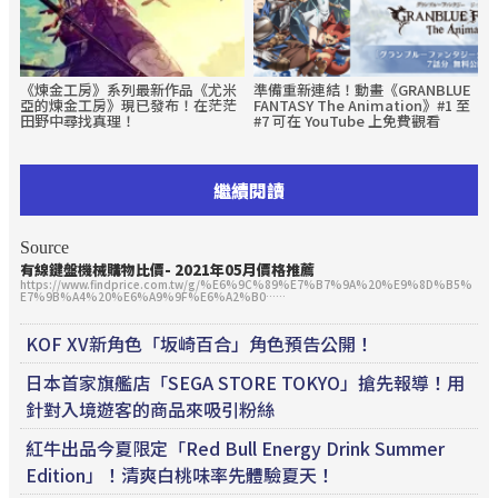
《煉金工房》系列最新作品《尤米
準備重新連結！動畫《GRANBLUE
亞的煉金工房》現已發布！在茫茫
FANTASY The Animation》#1 至
田野中尋找真理！
#7 可在 YouTube 上免費觀看
繼續閱讀
Source
有線鍵盤機械購物比價- 2021年05月價格推薦
https://www.findprice.com.tw/g/%E6%9C%89%E7%B7%9A%20%E9%8D%B5%
E7%9B%A4%20%E6%A9%9F%E6%A2%B0……
KOF XV新角色「坂崎百合」角色預告公開！
日本首家旗艦店「SEGA STORE TOKYO」搶先報導！用
針對入境遊客的商品來吸引粉絲
紅牛出品今夏限定「Red Bull Energy Drink Summer
Edition」！清爽白桃味率先體驗夏天！