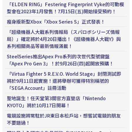
「ELDEN RING」Festering Fingerprint Vyke的可動模
型會在2023年1月發售！7月15日(五)開始接受預約！
瘦身版新型Xbox「Xbox Series S」正式發表！
「超級機器人大戰系列情報局（スパロボシリーズ情報
局）」確定將於4月20日播出！《超級機器人大戰Y》與
系列相關商品等最新情報滿載！
SteelSeries推出Apex Pro系列的次世代型號鍵盤
「Apex Pro Gen 3」！於9月26日(四)起開放預購！
「Virtua Fighter 5 R.E.V.O. World Stage」封閉測試即
將於9月11日起實施！還將舉辦可獲得特別稱號的
「SEGA Account」註冊活動
聖地誕生！任天堂第3間官方直營店「Nintendo
KYOTO」將於10月17日開幕！
電競設施將常駐於JR東日本松戶站，想嘗試電競的朋友
不要錯過！