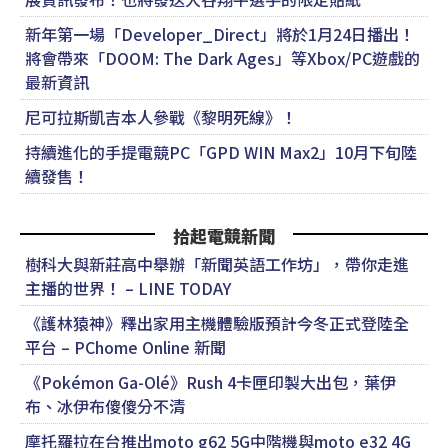
新年第一場「Developer_Direct」將於1月24日播出！
將會帶來「DOOM: The Dark Ages」等Xbox/PC遊戲的
最新資訊
尼可拉斯凱吉本人參戰《黎明死線》！
持續進化的手提電競PC「GPD WIN Max2」10月下旬陸
續發售！
拾起電競新聞
樹科大與新莊高中舉辦「新聞英語工作坊」，帶你走進
主播的世界！ – LINE TODAY
《護林猿神》釋出家用主機體驗版預計今冬正式登陸全
平台 – PChome Online 新聞
《Pokémon Ga-Olé》Rush 4卡匣印製大出包，葉伊
布、冰伊布傻傻分不清
摩托羅拉在台推出moto g62 5G中階機與moto e32 4G