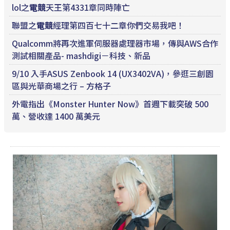
lol之
電競
天王第4331章同時陣亡
聯盟之
電競
經理第四百七十二章你們交易我吧！
Qualcomm將再次進軍伺服器處理器市場，傳與AWS合作
測試相關產品- mashdigi－科技、新品
9/10 入手ASUS Zenbook 14 (UX3402VA)，參逛三創園
區與光華商場之行 – 方格子
外電指出《Monster Hunter Now》首週下載突破 500
萬、營收達 1400 萬美元