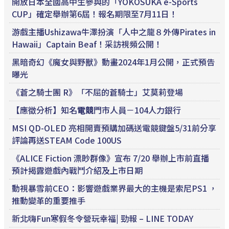
開放日本全國高中生參與的「YOKOSUKA e-Sports
CUP」確定舉辦第6屆！報名期限至7月11日！
游戲主播Ushizawa牛澤扮演「人中之龍８外傳Pirates in
Hawaii」Captain Beaf！采訪視頻公開！
黑暗奇幻《魔女與野獸》動畫2024年1月公開，正式預告
曝光
《蒼之騎士團 R》「不屈的蒼騎士」艾莫莉登場
【應徵分析】知名
電競
門市人員－104人力銀行
MSI QD-OLED 亮相開賣預購加碼送電競鍵盤5/31前分享
評論再送STEAM Code 100US
《ALICE Fiction 漂眇群像》宣布 7/20 舉辦上市前直播
預計揭露遊戲內戰鬥介紹及上市日期
動視暴雪前CEO：影響遊戲業界最大的主機是索尼PS1 ，
推動變革的重要推手
新北嗨Fun寒假冬令營玩幸福| 勁報 – LINE TODAY