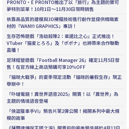
PRONTO・È PRONTO推出了以「旅行」為主題的寶可
夢特別菜單！10月1日～11月30日限時銷售
依靠高品質的建模與3D掃描技術進行創作並提供精緻素
材的「WANYI GRAPHICS」專訪！
生存恐怖遊戲「浩劫殺陣2：車諾比之心」正式推出！
VTuber「猫麦とろろ」及「ポポナ」也將帶來合作聯動
直播！
足球經營遊戲「Football Manager 26」確定11月5日發
售！在官方線上商店預購可享10％OFF
「貓咪大戰爭」的夏季限定活動「貓咪的暑假生存」現正
舉辦中！
「卟啵電競！異世界語音2025」開賣！以「異世界」為
主題的情境語音登場
「俠盜獵車手VI」預告片第2彈公開！揭開系列中最大規
模的故事
《薩爾達傳說王國之淚》開賣前的最後預告將於4月13日