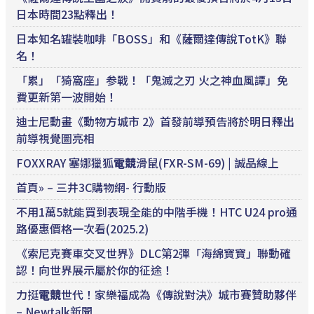
日本時間23點釋出！
日本知名罐裝咖啡「BOSS」和《薩爾達傳說TotK》聯
名！
「累」「猗窩座」参戰！「鬼滅之刃 火之神血風譚」免
費更新第一波開始！
迪士尼動畫《動物方城市 2》首發前導預告將於明日釋出
前導視覺圖亮相
FOXXRAY 塞娜獵狐
電競
滑鼠(FXR-SM-69) | 誠品線上
首頁» – 三井3C購物網- 行動版
不用1萬5就能買到表現全能的中階手機！HTC U24 pro通
路優惠價格一次看(2025.2)
《索尼克賽車交叉世界》DLC第2彈「海綿寶寶」聯動確
認！向世界展示屬於你的征途！
力挺
電競
世代！家樂福成為《傳說對決》城市賽贊助夥伴
– Newtalk新聞