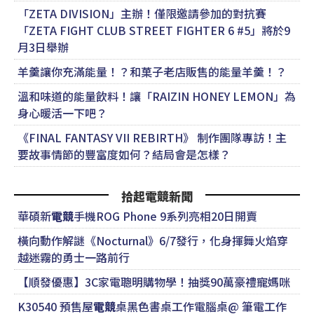
「ZETA DIVISION」主辦！僅限邀請參加的對抗賽
「ZETA FIGHT CLUB STREET FIGHTER 6 #5」將於9
月3日舉辦
羊羹讓你充滿能量！？和菓子老店販售的能量羊羹！？
溫和味道的能量飲料！讓「RAIZIN HONEY LEMON」為
身心暖活一下吧？
《FINAL FANTASY VII REBIRTH》 制作團隊專訪！主
要故事情節的豐富度如何？結局會是怎樣？
拾起電競新聞
華碩新
電競
手機ROG Phone 9系列亮相20日開賣
橫向動作解謎《Nocturnal》6/7發行，化身揮舞火焰穿
越迷霧的勇士一路前行
【順發優惠】3C家電聰明購物學！抽獎90萬豪禮寵媽咪
K30540 預售屋
電競
桌黑色書桌工作電腦桌@ 筆電工作