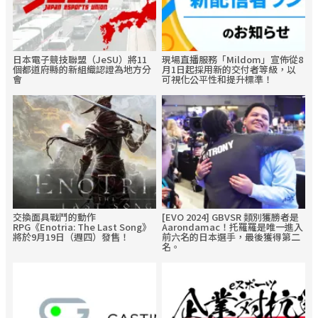
日本電子競技聯盟（JeSU）將11
現場直播服務「Mildom」宣佈從8
個都道府縣的新組織認證為地方分
月1日起採用新的交付者等級，以
會
可視化公平性和提升標準！
交換面具戰鬥的動作
[EVO 2024] GBVSR 類別獲勝者是
RPG《Enotria: The Last Song》
Aarondamac！托羅羅是唯一進入
將於9月19日（週四）發售！
前六名的日本選手，最後獲得第二
名。