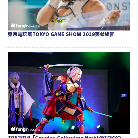
東京電玩展TOKYO GAME SHOW 2019美女組圖
TGS2019「Cosplay Collection Night@TOKYO