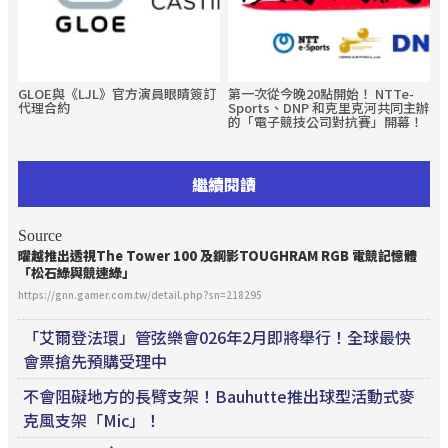
GLOE與《LJL》官方演員眼睛簽訂
第一次從今晚20點開始！ NTTe-
代理合約
Sports、DNP 和克里克河共同主辦
的「電子競技公司對抗賽」開幕！
繼續閱讀
Source
曜越推出透視The Tower 100 及鋼影TOUGHRAM RGB
電競
記憶體
「松石綠與競速綠」
https://gnn.gamer.com.tw/detail.php?sn=218295
「艾爾登法環」管弦樂會026年2月即將舉行！全球最快
會票搶先預購受理中
不會阻礙地方的長臂支架！Bauhutte推出球型活動式麥
克風支架「Mic」！