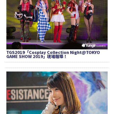
TGS2019「Cosplay Collection Night@TOKYO
GAME SHOW 2019」現場報導！