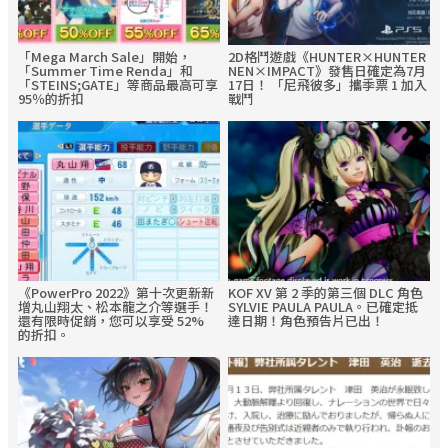
「Mega March Sale」開始，
2D格鬥遊戲《HUNTER×HUNTER
「Summer Time Renda」和
NEN×IMPACT》發售日確定為7月
「STEINS;GATE」等商品最高可享
17日！ 「尼飛彼多」攜季票 1 加入
95％的折扣
戰鬥
《PowerPro 2022》第十次更新新
KOF XV 第 2 季的第三個 DLC 角色
增丸山翔太、松本龍之介等選手！
SYLVIE PAULA PAULA。已確定抵
還有限時促銷，您可以享受 52%
達日期！角色預告片已出！
的折扣。