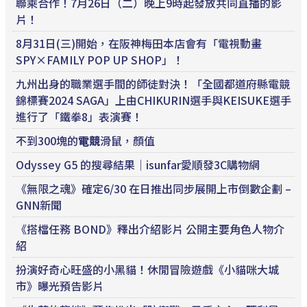
聯乘合作！7月26日（二）晚上9時起發放共同直播的影
片！
8月31日(三)開始，在阪神梅田本店會有「電視動畫
SPY×FAMILY POP UP SHOP」！
九州出身的職業選手間的師徒對決！「全國都道府縣電競
錦標賽2024 SAGA」上由CHIKURIN選手與KEISUKE選手
進行了「鐵拳8」表演賽！
不到300塊的
電競
滑鼠，顏值
Odyssey G5 的搜尋結果｜isunfar愛順發3C購物網
《無限之魂》確定6/30 在日推出同步展開上市倒數企劃 –
GNN新聞
《搭檔任務 BOND》釋出介紹影片 公開主要角色人物介
紹
扮演好奇心旺盛的小黑貓！休閒冒險遊戲《小貓咪大城
市》曝光預告影片