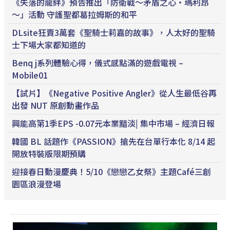
《失落的龍絆》預告推出「防衛戰～矛盾之心‧瑪利昂
～」活動 守護聖都葛拉姆斯的和平
DLsite狂賣3萬套《聖騎士莉嘉的故事》，人太好的聖騎
士下場大家都知道的
Benq j系列體驗心得，儀式感點滿的遊戲電視 –
Mobile01
【試片】《Negative Positive Angler》從人生最低谷再
出發 NUT 原創動畫作品
興能高第1季EPS -0.07元本業黯淡| 集中市場 – 經濟日報
韓國 BL 話題作《PASSION》搶先在台單行本化 8/14 起
開放特裝版限期預購
迎接春日動漫慶典！5/10《戀戀乙女祭》主題Café三創
園區浪漫登場