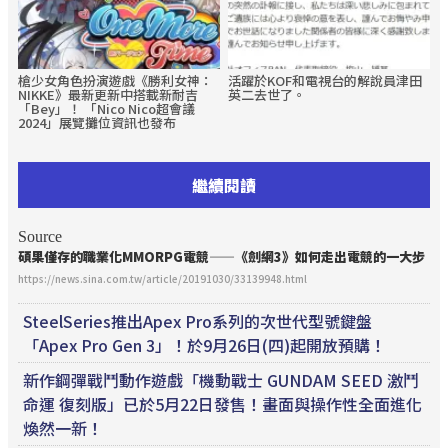
槍少女角色扮演遊戲《勝利女神：
活躍於KOF和電視台的解說員津田
NIKKE》最新更新中搭載新耐吉
英二去世了。
「Bey」！ 「Nico Nico超會議
2024」展覽攤位資訊也發布
繼續閱讀
Source
碩果僅存的職業化MMORPG
電競
——《劍網3》如何走出
電競
的一大步
https://news.sina.com.tw/article/20191030/33139948.html
SteelSeries推出Apex Pro系列的次世代型號鍵盤
「Apex Pro Gen 3」！於9月26日(四)起開放預購！
新作鋼彈戰鬥動作遊戲「機動戰士 GUNDAM SEED 激鬥
命運 復刻版」已於5月22日發售！畫面與操作性全面進化
煥然一新！