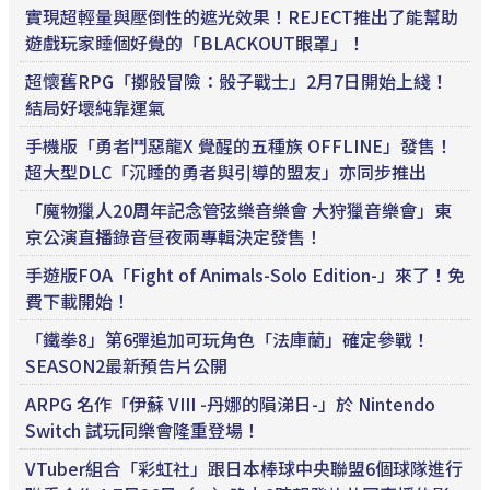
實現超輕量與壓倒性的遮光效果！REJECT推出了能幫助
遊戲玩家睡個好覺的「BLACKOUT眼罩」！
超懷舊RPG「擲骰冒險：骰子戰士」2月7日開始上綫！
結局好壞純靠運氣
手機版「勇者鬥惡龍X 覺醒的五種族 OFFLINE」發售！
超大型DLC「沉睡的勇者與引導的盟友」亦同步推出
「魔物獵人20周年記念管弦樂音樂會 大狩獵音樂會」東
京公演直播錄音昼夜兩專輯決定發售！
手遊版FOA「Fight of Animals-Solo Edition-」來了！免
費下載開始！
「鐵拳8」第6彈追加可玩角色「法庫蘭」確定參戰！
SEASON2最新預告片公開
ARPG 名作「伊蘇 VIII -丹娜的隕涕日-」於 Nintendo
Switch 試玩同樂會隆重登場！
VTuber組合「彩虹社」跟日本棒球中央聯盟6個球隊進行