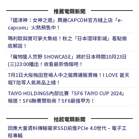
推薦電競新聞
「國津神：女神之道」周邊CAPCOM官方綫上店「e-
capcom」火熱預售中！
瑪利歐與寶可夢大集結！秋之「日本環球影城」看點徹
底解說！
「魔物獵人荒野 SHOWCASE」將於日本時間10月23日
(三)23:00播出！收看最新情報吧！
7月1日大阪梅田登場人中之龍周邊販賣機！I LOVE 蒼天
堀T賉等人氣商品上綫！
TAIYO HOLDINGS內部比賽「SF6 TAIYO CUP 2024」
報道！SF6聯賽贊助商？SF6最强甲方！
拾起電競新聞
因應大量資料傳輸需求SSD前進PCIe 4.0世代 – 電子工
程專輯