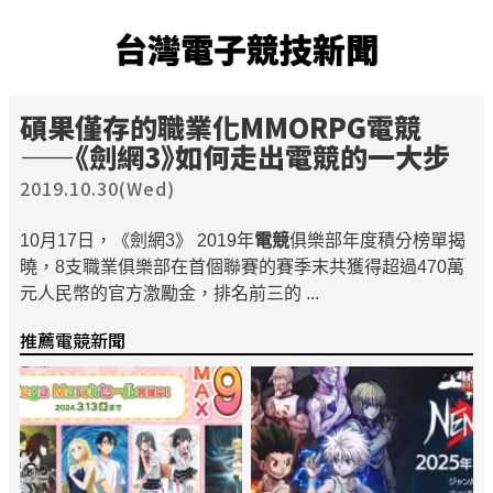
台灣電子競技新聞
碩果僅存的職業化MMORPG
電競
——《劍網3》如何走出
電競
的一大步
2019.10.30(Wed)
10月17日，《劍網3》 2019年
電競
俱樂部年度積分榜單揭
曉，8支職業俱樂部在首個聯賽的賽季末共獲得超過470萬
元人民幣的官方激勵金，排名前三的 ...
推薦電競新聞