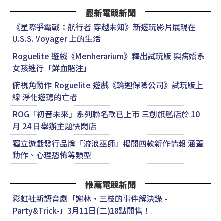
最新電競新聞
《星際爭霸戰：航行者 穿越未知》新遊玩影片展現在
U.S.S. Voyager 上的生活
Roguelite 遊戲《Menherarium》釋出試玩版 與病嬌系
女孩進行「鮮血賭注」
俯視角動作 Roguelite 遊戲《輪迴保險公司》試玩版上
線 淨化遊蕩的亡者
ROG「初音未來」系列聯名款已上市 三創旗艦店於 10
月 24 日舉辦主題快閃店
獨立遊戲發行品牌「流浪巫師」揭開四款新作情報 涵蓋
動作、心理恐怖等類型
推薦電競新聞
彩虹社新語音劇「謝林・三枝的事件解決錄 -
Party&Trick-」3月11日(二)18點開售！