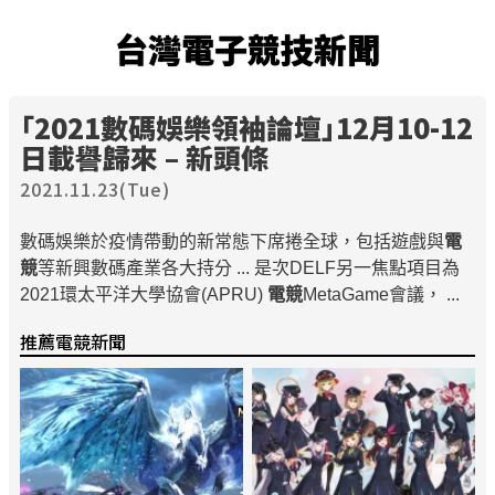
台灣電子競技新聞
「2021數碼娛樂領袖論壇」12月10-12
日載譽歸來 – 新頭條
2021.11.23(Tue)
數碼娛樂於疫情帶動的新常態下席捲全球，包括遊戲與
電
競
等新興數碼產業各大持分 ... 是次DELF另一焦點項目為
2021環太平洋大學協會(APRU)
電競
MetaGame會議， ...
推薦電競新聞