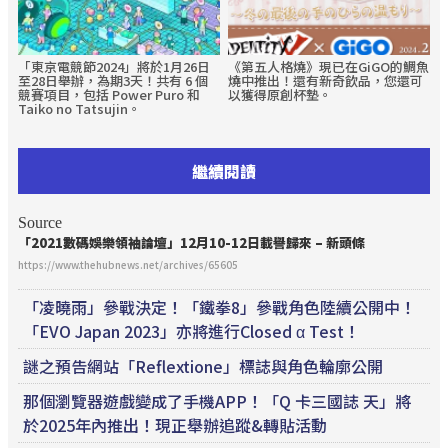
「東京電競節2024」將於1月26日
《第五人格燒》現已在GiGO的鯛魚
至28日舉辦，為期3天！共有 6 個
燒中推出！還有新奇飲品，您還可
競賽項目，包括 Power Puro 和
以獲得原創杯墊。
Taiko no Tatsujin。
繼續閱讀
Source
「2021數碼娛樂領袖論壇」12月10-12日載譽歸來 – 新頭條
https://www.thehubnews.net/archives/65605
「凌曉雨」參戰決定！「鐵拳8」參戰角色陸續公開中！
「EVO Japan 2023」亦將進行Closed α Test！
謎之預告網站「Reflextione」標誌與角色輪廓公開
那個瀏覽器遊戲變成了手機APP！「Q 卡三國誌 天」將
於2025年內推出！現正舉辦追蹤&轉貼活動