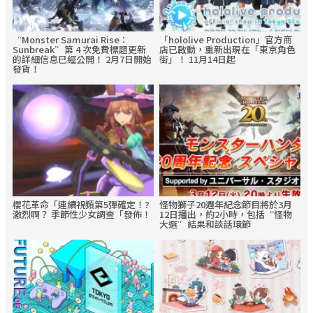
“Monster Samurai Rise：
「hololive Production」官方商
Sunbreak”第 4 次免費標題更新
店已啟動，重新出現在「東京角色
的詳細信息已經公開！ 2月7日開始
街」！ 11月14日起
發貨！
櫻花革命「連續視頻第5彈確定！?️
怪物獅子20週年紀念節目將於3月
激烈啊？ 季節性少女調查「發佈！
12日播出，約2小時，包括“怪物
大選”結果和談話環節