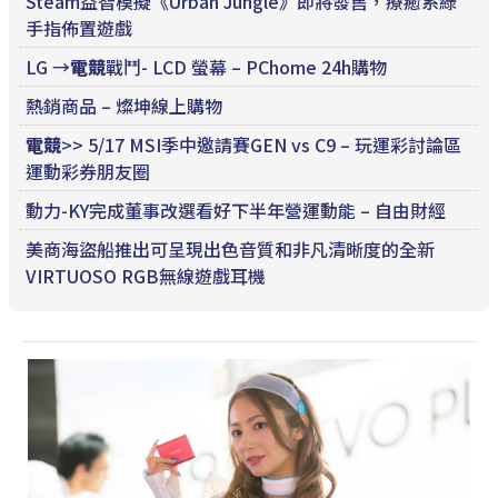
Steam益智模擬《Urban Jungle》即將發售，療癒系綠
手指佈置遊戲
LG →
電競
戰鬥- LCD 螢幕 – PChome 24h購物
熱銷商品 – 燦坤線上購物
電競
>> 5/17 MSI季中邀請賽GEN vs C9 – 玩運彩討論區
運動彩券朋友圈
動力-KY完成董事改選看好下半年營運動能 – 自由財經
美商海盜船推出可呈現出色音質和非凡清晰度的全新
VIRTUOSO RGB無線遊戲耳機