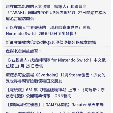
現在成為話題的人氣漫畫「鏈鋸人」和珠寶商
「TASAKI」聯動的POP UP商店將於7月27日開始在松坂
屋名古屋店開張！
可以在廣大世界競速的「瑪利歐賽車世界」將與
Nintendo Switch 2於6月5日同步發售！
新事業營收估倍增宏觀Q2起漲價漲幅超過成本增幅
虎撲老矣尚能飯否？
《-右腦達人- 找錯糾察隊 for Nintendo Switch》中文數
位版 11 月 25 日發售
療癒系可愛農場《Everholm》11月Steam發售，少女的
異世界尋親冒險順便種田交朋友
【電玩瘋】651 集《暗黑破壞神4》上市、《阿瑞斯：守
護者崛起》公開職業情報 – GNN新聞
【開學季限定優惠】 | GAME休閒館- Rakuten樂天市場