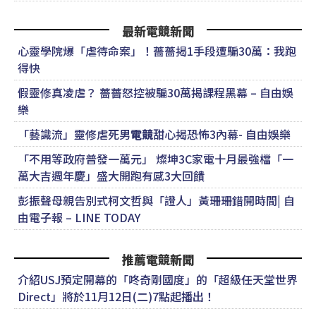
最新電競新聞
心靈學院爆「虐待命案」！薔薔揭1手段遭騙30萬：我跑
得快
假靈修真凌虐？ 薔薔怒控被騙30萬揭課程黑幕 – 自由娛
樂
「藝識流」靈修虐死男
電競
甜心揭恐怖3內幕- 自由娛樂
「不用等政府普發一萬元」 燦坤3C家電十月最強檔「一
萬大吉週年慶」盛大開跑有感3大回饋
彭振聲母親告別式柯文哲與「證人」黃珊珊錯開時間| 自
由電子報 – LINE TODAY
推薦電競新聞
介紹USJ預定開幕的「咚奇剛國度」的「超級任天堂世界
Direct」將於11月12日(二)7點起播出！