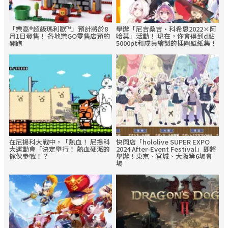
「樂高®超級瑪利歐™」預計將於8
舉辦「尼吉桑吉·科希恩2022×阿
月1日發售！ 各地樂GO零售店預約
哈莫」活動！ 現在，你會得到d點
開跑
5000pt和成員繪製的插圖壁紙集！
在尼揚科大戰中，「熱血！ 尼揚科
快閃店「hololive SUPER EXPO
大運動會「決定舉行！ 熱血硬派的
2024 After-Event Festival」即將
傢伙參戰！？
舉辦！東京、宮城、大阪等6場會
場