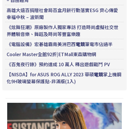
– 自由體育
高雄大遠百捐贈社會局百盒月餅行動落實ESG 齊心傳愛
幸福中秋 – 波新聞
《炫舞狂潮》原廠製作人獨家專訪 打造時尚虛擬社交世
界體驗音樂、舞蹈及時尚等豐富樂趣
《電腦設備》宏碁雄霸南美洲巴西
電競
筆電市佔過半
Cooler Master全館92折|ETMall東森購物網
《百鬼夜行錄》預約達成 10 萬人 釋出遊戲戰鬥 PV
【NISDA】for ASUS ROG ALLY 2023 華碩
電競
掌上機鋼
化9H玻璃螢幕保護貼-非滿版(1入)