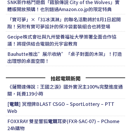
SNK新作格鬥遊戲「餓狼傳説 City of the Wolves」實
體版開放預購！也別錯過Amazon.co.jp的限定特典
「寶可夢」×「31冰淇淋」的聯名活動將於8月1日起開
跑！另附有寶可夢設計的保冷袋套裝組合也將登場
Gecipe株式會社與九州營養福祉大學簽署全面合作協
議！將提供結合電競的元宇宙教育
Bauhutte推出”展示收納”「桌子對面的木架」！打造
出理想的桌面空間！
拾起電競新聞
《薩爾達傳說：王國之淚》國外實況主100%完整進度通
關，耗費139小時
[
電競
] 冥燈牌BLAST CSGO – SportLottery – PTT
Web
FOXXRAY 雙星響狐
電競
耳麥(FXR-SAC-07) – PChome
24h購物