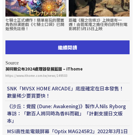
七騎士正式續作！簡單易玩的閒置
距離《龍之信條2》上映還有一
角色扮演遊戲《七騎士口袋》已開
週！由菅尾隆之擔任旁白的特別電
始預先註冊！
影將於3月15日上映
繼續閱讀
Source
英特爾公布2024處理器發展藍圖 – iThome
https://www.ithome.com.tw/news/149503
SNK「MVSX HOME ARCADE」底座確定在日本發售！
數量稀少要買要快！
《沙丘：覺醒 (Dune: Awakening)》製作人Nils Ryborg
專訪：「數百人將同時為香料而戰」「計劃支援日文版
本」
MSI高性能電競屏幕「Optix MAG245R2」2022年3月1日