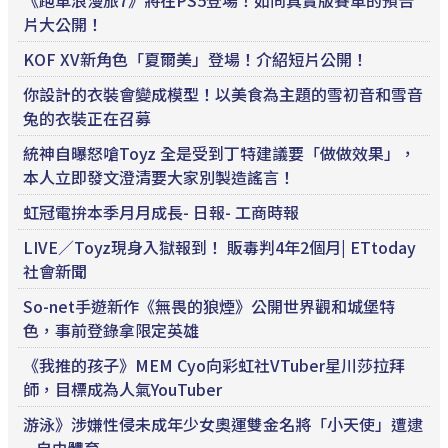
《跑車浪漫旅7》將在PS5登場！如同真實版賽車的預告
片大公開！
KOF XV新角色「夏爾美」登場！介紹短片公開！
你設計的衣裝會變成模型！以美食為主題的雪初音和雪音
兔的衣裝正在召募
統神自曝怒嗆Toyz 全是受到丁特建議要「做做效果」，
本人立即發文澄清要大家別製造謠言！
虹冠電拚本季月月成長- 日報- 工商時報
LIVE／Toyz現身入獄報到！ 販毒判4年2個月| ETtoday
社會新聞
So-net手遊新作《無畏的狼煙》公開世界觀和城堡特
色，事前登錄拿限定英雄
《我推的孩子》MEM Cyo向彩虹社VTuber星川莎拉拜
師，目標成為人氣YouTuber
游泳》涉嫌性侵未成年少女奧運雙金名將「小天使」遭逮