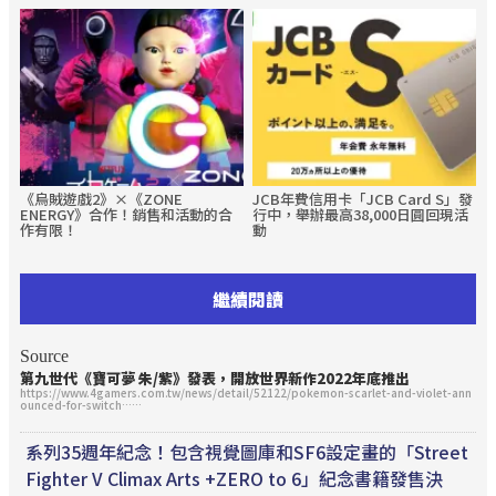
《烏賊遊戲2》×《ZONE
JCB年費信用卡「JCB Card S」發
ENERGY》合作！銷售和活動的合
行中，舉辦最高38,000日圓回現活
作有限！
動
繼續閱讀
Source
第九世代《寶可夢 朱/紫》發表，開放世界新作2022年底推出
https://www.4gamers.com.tw/news/detail/52122/pokemon-scarlet-and-violet-ann
ounced-for-switch……
系列35週年紀念！包含視覺圖庫和SF6設定畫的「Street
Fighter V Climax Arts +ZERO to 6」紀念書籍發售決