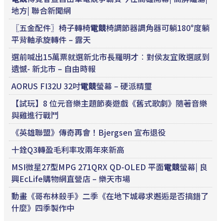
地方| 聯合新聞網
〖五金配件〗椅子轉椅
電競
椅調節器調角器可躺180°度躺
平背軸承旋轉件 – 露天
選前喊出15萬票就選新北市長羅明才︰對侯友宜敗選感到
遺憾- 新北市 – 自由時報
AORUS FI32U 32吋
電競
螢幕 – 硬派精璽
【試玩】8 位元音樂主題節奏遊戲《舊式歌劇》隨著音樂
與雞進行戰鬥
《英雄聯盟》傳奇再會！Bjergsen 宣布退役
十銓Q3轉盈毛利率攻兩年來新高
MSI微星27型MPG 271QRX QD-OLED 平面
電競
螢幕| 良
興EcLife購物網直營店 – 樂天市場
動畫《哥布林殺手》二季《在地下城尋求邂逅是否搞錯了
什麼》四季製作中