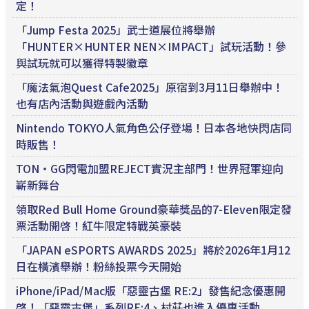
定！
「Jump Festa 2025」武士道展位將舉辦
「HUNTER×HUNTER NEN×IMPACT」試玩活動！參
與試玩就可以獲得特製徽章
「魔法氣泡Quest Cafe2025」原宿到3月11日舉辦中！
也有店內活動與遊戲內活動
Nintendo TOKYO人氣角色公仔登場！日本各地快閃店同
時販售！
TON・GG閃電加盟REJECT實況主部門！世界冠軍迎向
嶄新舞台
領取Red Bull Home Ground豪華獎品的7-Eleven限定發
票活動開啓！紅牛限定特戰英豪裝
「JAPAN eSPORTS AWARDS 2025」將於2026年1月12
日在橫濱舉辦！粉絲投票今天開始
iPhone/iPad/Mac版「惡靈古堡 RE:2」發售紀念優惠開
啓！「惡靈古堡」系列RE:4、村莊也進入優惠活動