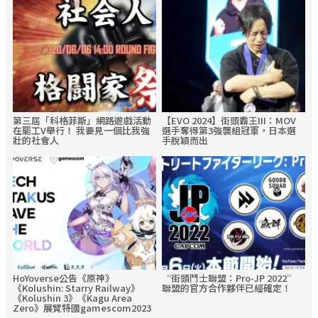
第三屆「科格菲斯」網路遊戲活動
【EVO 2024】街頭霸王III：MOV
在罷工V舉行！ 我要見一個比我強
選手奪得第3強襲組冠軍，日本選
壯的社會人
手脫穎而出
HoYoverse公告《原神》
“街頭鬥士聯盟：Pro-JP 2022”
《Kolushin: Starry Railway》
聯盟的官方合作夥伴已經確定！
《Kolushin 3》《Kagu Area
Zero》展覽特國gamescom2023