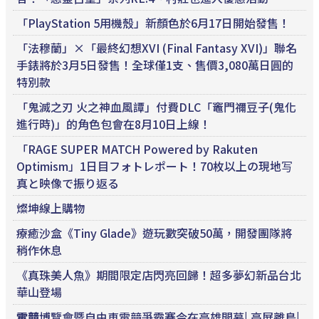
「PlayStation 5用機殼」新顏色於6月17日開始發售！
「法穆蘭」×「最終幻想XVI (Final Fantasy XVI)」聯名
手錶將於3月5日發售！全球僅1支、售價3,080萬日圓的
特別款
「鬼滅之刃 火之神血風譚」付費DLC「竈門禰󠄀豆子(鬼化
進行時)」的角色包會在8月10日上線！
「RAGE SUPER MATCH Powered by Rakuten
Optimism」1日目フォトレポート！70枚以上の現地写
真と映像で振り返る
燦坤線上購物
療癒沙盒《Tiny Glade》遊玩數突破50萬，開發團隊將
稍作休息
《真珠美人魚》期間限定店閃亮回歸！超多夢幻新品台北
華山登場
電競
博覽會暨自由車電競爭霸賽今在高雄開幕| 高屏離島|