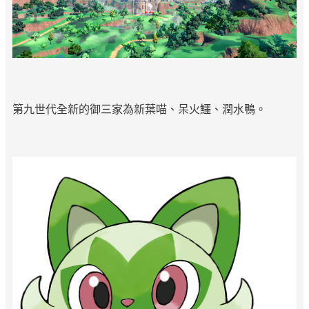
第九世代全新的御三家為新葉喵、呆火鱷、潤水鴨。