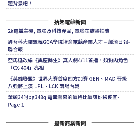
題背景吧！
拾起電競新聞
2k
電競
主機, 電腦及科技產品, 電腦在旋轉拍賣
醒吾科大結盟韓GGA學院培育
電競
產業人才 – 經濟日報-
聯合報
亞馬遜改編《異塵餘生》真人劇4/11首播，類狗肉角色
「CX-404」亮相
《英雄聯盟》世界大賽首度四方加賽 GEN、MAD 晉級
八強將上演 LPL、LCK 兩場內戰
華碩34吋pg348q
電競
螢幕的價格比價讓你撿便宜-
Page 1
最新商業新聞