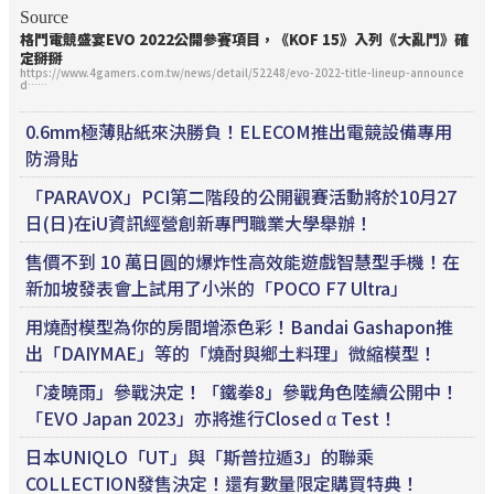
Source
格鬥電競盛宴EVO 2022公開參賽項目，《KOF 15》入列《大亂鬥》確
定掰掰
https://www.4gamers.com.tw/news/detail/52248/evo-2022-title-lineup-announce
d……
0.6mm極薄貼紙來決勝負！ELECOM推出電競設備專用
防滑貼
「PARAVOX」PCI第二階段的公開觀賽活動將於10月27
日(日)在iU資訊經營創新專門職業大學舉辦！
售價不到 10 萬日圓的爆炸性高效能遊戲智慧型手機！在
新加坡發表會上試用了小米的「POCO F7 Ultra」
用燒酎模型為你的房間增添色彩！Bandai Gashapon推
出「DAIYMAE」等的「燒酎與鄉土料理」微縮模型！
「凌曉雨」參戰決定！「鐵拳8」參戰角色陸續公開中！
「EVO Japan 2023」亦將進行Closed α Test！
日本UNIQLO「UT」與「斯普拉遁3」的聯乘
COLLECTION發售決定！還有數量限定購買特典！