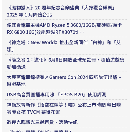
《魔物獵人》20 週年紀念音樂盛典「大狩獵音樂祭」
2025 年 1 月降臨台北
便宜賣
電競
主機AMD Ryzen 5 3600/16GB/雙硬碟/顯卡
RX 6800 16G(效能超越RTX3070ti …
《神之塔：New World》推出全新同伴「白神」和「艾
娜」
《龍之谷 2：進化》6月8日開放全球預註冊，超值遊戲獎
勵加碼送
大專盃
電競
錦標賽×Gamers Con 2024 四強隊伍出爐 –
遊戲基地
USB高音質直播專用咪 「EPOS B20」使用評測
神話放置新作《悟空在線等！喵》公布上市時間 釋出啦
啦隊女孩 TVCM 幕後花絮
歡迎光臨新光三越百貨‧活動快訊