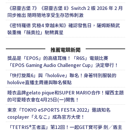
《惡靈古堡 7》《惡靈古堡 8》Switch 2 版 2026 年 2 月
同步推出 隨時隨地享受生存恐怖刺激
《密特羅德 究極4 穿越未知》確認發售日，薩姆斯騎武
裝重機「薇奧拉」馳騁異星
推薦電競新聞
獎品是「EPOS」的高級耳機！「R6S」電競比賽
「EPOS Gaming Audio Challenger Cup」決定舉行！
「快打旋風6」與「hololive」聯名！身著特別服裝的
hololive直播主周邊與聯名餐點
睡衣品牌gelato pique和SUPER MARIO合作！耀西主題
的可愛睡衣會在4月25日(一)開售！
東京「TOKYO eSPORTS FESTA 2022」邀請知名
cosplayer「えなこ」成為官方大使！
「TETRIS®王者盃」第12回！一起GET寶可夢 劍╱盾主