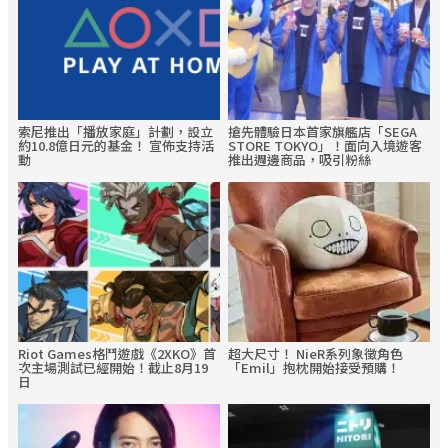
索尼推出「播放家庭」計劃，設立
搶先體驗日本首家旗艦店「SEGA
約10.8億日元的基金！ 宣佈支持活
STORE TOKYO」！面向入境遊客
動
推出週邊商品，吸引粉絲
Riot Games格鬥遊戲《2XKO》首
超大尺寸！ NieR系列象徵角色
次主場測試已經開始！截止8月19
「Emil」抱枕開始接受預購！
日