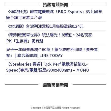
拾起電競新聞
《傳說對決》職業
電競
戰隊「BRO Esports」站上國際
舞台讓世界看見台灣
《水泥股》台泥列注意股1月每股盈餘0.24元
《瑪利歐賽車世界》玩法曝光！8賽道、24名玩家
PK「生存賽」更有趣
兒子一年學費暴增至60萬！董至成吃不消喊「要去賣
腎」 | 聯合新聞網| LINE TODAY
【Steelseries 賽睿】Qck Perf
電競
滑鼠墊XL-
Speed(專業/
電競
/鼠墊/900x400mm) – MOMO
最新商業新聞
Copyright ©台灣電子競技新聞 Allright Reserved.