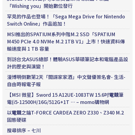
「Wishing you」開始數位發行
罕見的作品也登場！「Sega Mega Drive for Nintendo
Switch Online」作品追加！
MSI推出的SPATIUM系列中階M.2 SSD「SPATIUM
M450 PCIe 4.0 NVMe M.2 1TB V1」上市！快速資料傳
輸速度與 1 TB 容量
到訪台北ASUS總部！體驗ASUS華碩筆記本和電腦產品設
計的歷史與演變！
漫博明倒數第2天「間諜家家酒」中文聲優簽名會- 生活-
自由時報電子報
【MSI 微星】Sword 15 A12UE-1083TW 15.6吋
電競
筆
電(i5-12500H/16G/512G+1T … – momo購物網
以
電競
之鑰T-FORCE CARDEA ZERO Z330、Z340 M.2
固態硬碟
搜尋排序 – 七川