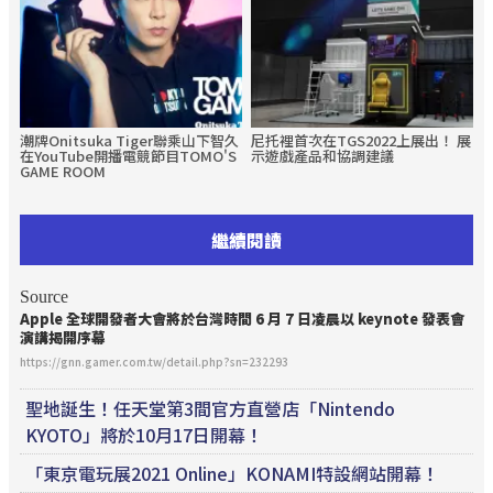
潮牌Onitsuka Tiger聯乘山下智久
尼托裡首次在TGS2022上展出！ 展
在YouTube開播電競節目TOMO'S
示遊戲產品和協調建議
GAME ROOM
繼續閱讀
Source
Apple 全球開發者大會將於台灣時間 6 月 7 日凌晨以 keynote 發表會
演講揭開序幕
https://gnn.gamer.com.tw/detail.php?sn=232293
聖地誕生！任天堂第3間官方直營店「Nintendo
KYOTO」將於10月17日開幕！
「東京電玩展2021 Online」KONAMI特設網站開幕！