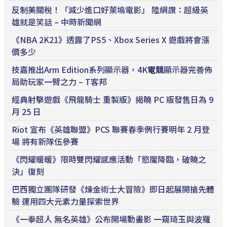
反制美關稅！「減少進口好萊塢電影」 陸網讚：超級英
雄就是笑話 – 中時新聞網
《NBA 2K21》透露了PS5、Xbox Series X 遊戲將會漲
價多少
技嘉推出Arm Edition系列顯示器，4K
電競
顯示器完善佈
局助玩家一臂之力 – T客邦
經典射擊遊戲《飛龍騎士 重製版》揭曉 PC 版發售日為 9
月 25 日
Riot 宣布《英雄聯盟》PCS 聯賽春季例行賽明年 2 月登
場 將有新隊伍參賽
《閃耀暖暖》限時雙閃耀感應活動「慾魘降臨，破曉之
決」復刻
巴西獨立團隊研發《煉金術士大冒險》即日起展開搶先體
驗 運用四大元素力量探索世界
《一拳超人 無名英雄》公布開場動畫影 一窺琦玉與波羅