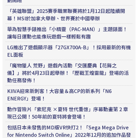
劃開跑
「英雄聯盟」2025賽季職業聯賽將於1月12日起陸續開
幕！MSI於加拿大舉辦、世界賽於中國舉辦
華為智慧手錶推出「小精靈（PAC-MAN）」主題錶面！
讓每日運動也能像玩遊戲一樣輕鬆有趣
LG推出了遊戲顯示器「27GX700A-B」！採用最新的有機
EL面板
「魔物獵人 荒野」遊戲內活動「交匯慶典【花舞之
儀】」將於4月23日起舉辦！「歷戰王煌雷龍」登場的活
動任務發佈！
KIIVA迎來新刺客！大容量＆高CP的新系列「N6
ENERGY」登場！
動作冒險片「索尼克 ×夏特 世代重啓」序幕動畫第 2 章
現已公開！50年前的夏特將會登場！
包括日本未發售的MD版VR快打2！「Sega Mega Drive
for Nintendo Switch Online」2022年12月的追加作品發