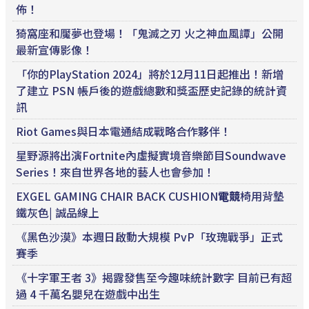
佈！
猗窩座和魘夢也登場！「鬼滅之刃 火之神血風譚」公開
最新宣傳影像！
「你的PlayStation 2024」將於12月11日起推出！新增
了建立 PSN 帳戶後的遊戲總數和獎盃歷史記錄的統計資
訊
Riot Games與日本電通結成戰略合作夥伴！
星野源將出演Fortnite內虛擬實境音樂節目Soundwave
Series！來自世界各地的藝人也會參加！
EXGEL GAMING CHAIR BACK CUSHION
電競
椅用背墊
鐵灰色| 誠品線上
《黑色沙漠》本週日啟動大規模 PvP「玫瑰戰爭」正式
賽季
《十字軍王者 3》揭露發售至今趣味統計數字 目前已有超
過 4 千萬名嬰兒在遊戲中出生