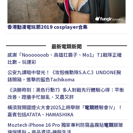
香港動漫電玩節2019 cosplayer合集
最新電競新聞
感謝『Nooooooob、高雄扛霸子、Mo1』T1戰隊正確
比數 – 玩運彩
公安九課暗中發光！《攻殼機動隊S.A.C.》UNDONE腕
錶開箱，進擊的藍色Tachikoma
《決勝時刻：黑色行動7》多人對戰先行體驗心得：平衡
改善、蹬牆手忙腳亂、又農又肝
橫須賀開國煙火大會2025上將舉辦「
電競
體驗會Ⅳ」！
嘉賓包括ATATA、HAMASHIKA
Moztech iPhone 16 Pro 獨家專利防窺晶霧貼
電競
膜玻
璃保護貼 – 商品資訊-神腦生活