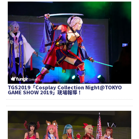
TGS2019「Cosplay Collection Night@TOKYO
GAME SHOW 2019」現場報導！