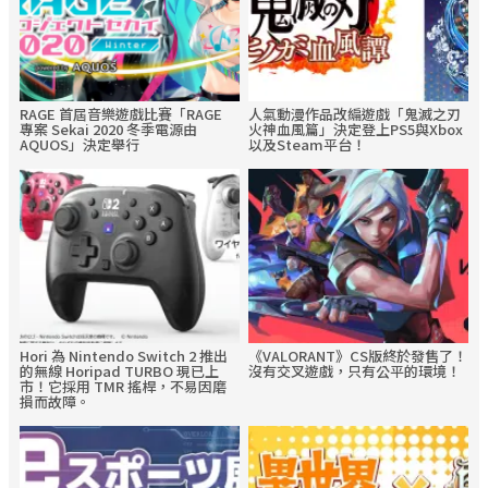
RAGE 首屆音樂遊戲比賽「RAGE
人氣動漫作品改編遊戲「鬼滅之刃
專案 Sekai 2020 冬季電源由
火神血風篇」決定登上PS5與Xbox
AQUOS」決定舉行
以及Steam平台！
Hori 為 Nintendo Switch 2 推出
《VALORANT》CS版終於發售了！
的無線 Horipad TURBO 現已上
沒有交叉遊戲，只有公平的環境！
市！它採用 TMR 搖桿，不易因磨
損而故障。