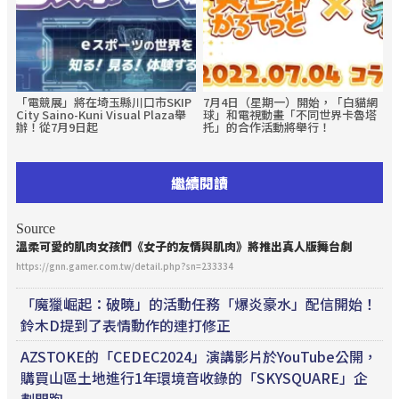
「電競展」將在埼玉縣川口市SKIP
7月4日（星期一）開始，「白貓網
City Saino-Kuni Visual Plaza舉
球」和電視動畫「不同世界卡魯塔
辦！從7月9日起
托」的合作活動將舉行！
繼續閱讀
Source
溫柔可愛的肌肉女孩們《女子的友情與肌肉》將推出真人版舞台劇
https://gnn.gamer.com.tw/detail.php?sn=233334
「魔獵崛起：破曉」的活動任務「爆炎豪水」配信開始！
鈴木D提到了表情動作的連打修正
AZSTOKE的「CEDEC2024」演講影片於YouTube公開，
購買山區土地進行1年環境音收錄的「SKYSQUARE」企