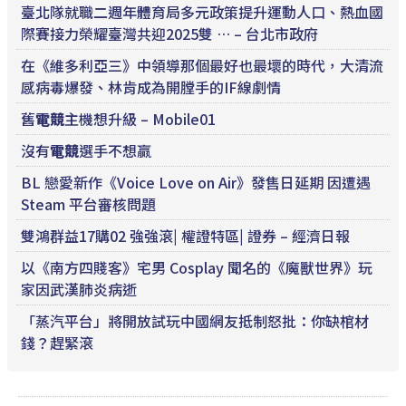
臺北隊就職二週年體育局多元政策提升運動人口、熱血國
際賽接力榮耀臺灣共迎2025雙 … – 台北市政府
在《維多利亞三》中領導那個最好也最壞的時代，大清流
感病毒爆發、林肯成為開膛手的IF線劇情
舊
電競
主機想升級 – Mobile01
沒有
電競
選手不想贏
BL 戀愛新作《Voice Love on Air》發售日延期 因遭遇
Steam 平台審核問題
雙鴻群益17購02 強強滾| 權證特區| 證券 – 經濟日報
以《南方四賤客》宅男 Cosplay 聞名的《魔獸世界》玩
家因武漢肺炎病逝
「蒸汽平台」將開放試玩中國網友抵制怒批：你缺棺材
錢？趕緊滾