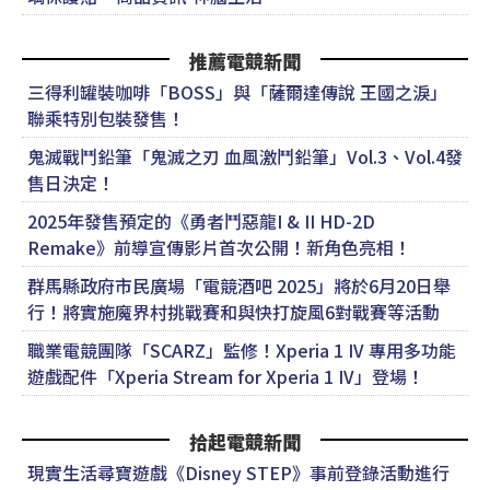
推薦電競新聞
三得利罐裝咖啡「BOSS」與「薩爾達傳說 王國之淚」
聯乘特別包裝發售！
鬼滅戰鬥鉛筆「鬼滅之刃 血風激鬥鉛筆」Vol.3、Vol.4發
售日決定！
2025年發售預定的《勇者鬥惡龍I & II HD-2D
Remake》前導宣傳影片首次公開！新角色亮相！
群馬縣政府市民廣場「電競酒吧 2025」將於6月20日舉
行！將實施魔界村挑戰賽和與快打旋風6對戰賽等活動
職業電競團隊「SCARZ」監修！Xperia 1 IV 專用多功能
遊戲配件「Xperia Stream for Xperia 1 IV」登場！
拾起電競新聞
現實生活尋寶遊戲《Disney STEP》事前登錄活動進行