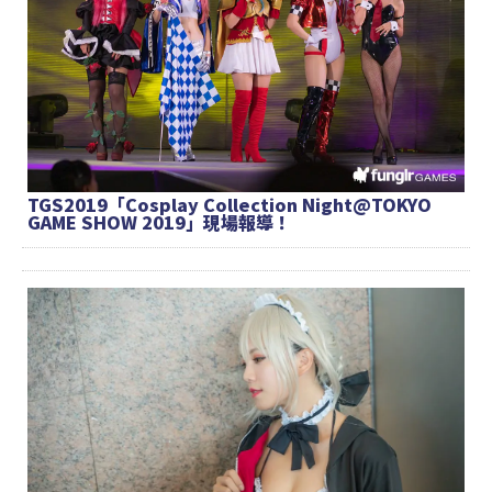
TGS2019「Cosplay Collection Night@TOKYO
GAME SHOW 2019」現場報導！