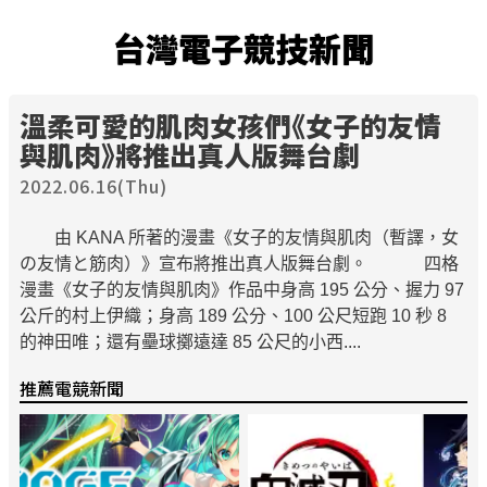
台灣電子競技新聞
溫柔可愛的肌肉女孩們《女子的友情
與肌肉》將推出真人版舞台劇
2022.06.16(Thu)
由 KANA 所著的漫畫《女子的友情與肌肉（暫譯，女
の友情と筋肉）》宣布將推出真人版舞台劇。 四格
漫畫《女子的友情與肌肉》作品中身高 195 公分、握力 97
公斤的村上伊織；身高 189 公分、100 公尺短跑 10 秒 8
的神田唯；還有壘球擲遠達 85 公尺的小西....
推薦電競新聞