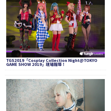
TGS2019「Cosplay Collection Night@TOKYO
GAME SHOW 2019」現場報導！