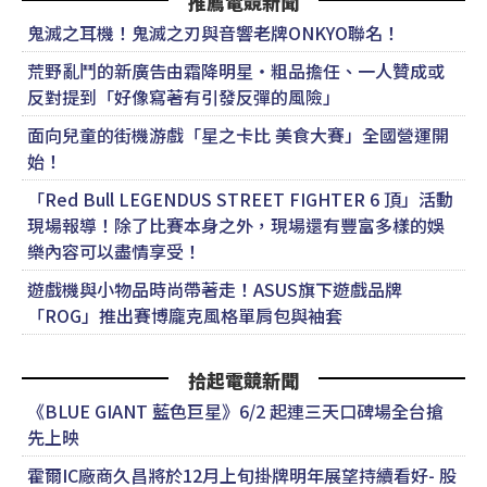
推薦電競新聞
鬼滅之耳機！鬼滅之刃與音響老牌ONKYO聯名！
荒野亂鬥的新廣告由霜降明星・粗品擔任、一人贊成或
反對提到「好像寫著有引發反彈的風險」
面向兒童的街機游戲「星之卡比 美食大賽」全國營運開
始！
「Red Bull LEGENDUS STREET FIGHTER 6 頂」活動
現場報導！除了比賽本身之外，現場還有豐富多樣的娛
樂內容可以盡情享受！
遊戲機與小物品時尚帶著走！ASUS旗下遊戲品牌
「ROG」推出賽博龐克風格單肩包與袖套
拾起電競新聞
《BLUE GIANT 藍色巨星》6/2 起連三天口碑場全台搶
先上映
霍爾IC廠商久昌將於12月上旬掛牌明年展望持續看好- 股