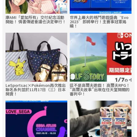
康AMI「愛加所有」交付紀念活動
世界上最大的格鬥遊戲盛典“Evo
開始！ 情書傳遞會議也決定舉行！
2023”即將舉行！主賽事冠軍揭
曉！
LeSportsac×Pokémon再次推出
這不是高爾夫遊戲！ 高爾夫RPG！
聯名系列並於11月17日（三）日本
"高爾夫故事"出現在任天堂開關的
開賣！
審判中！