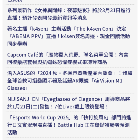
系列最新作《女神異聞錄：夜幕魅影》將於3月31日進行
直播！預計發表開發最新資訊等消息
著名主播「k4sen」主辦活動「The k4sen Con」決定
「ABEMA PPV」直播！k4sen簽名周邊、現金回饋活動
同步舉辦
Capcom Café的「魔物獵人荒野」聯名菜單公開！內含
回復藥瓶套餐與抗蜘蛛恐懼症模式果凍等商品
潛入ASUS的「2024 秋・冬顯示器新產品內覽會」！體驗
全球首款可摺疊顯示器及話題AR眼鏡「AirVision M1
Glasses」
NIJISANJI EN「Eyeglasses of Elegance」周邊商品將
於1月21日(二)發售！7位Liver戴上眼鏡登場！
「Esports World Cup 2025」的「快打旋風6」部門將進
行日文實況現場直播！Battle Hub 正在舉辦獲勝者預測
活動