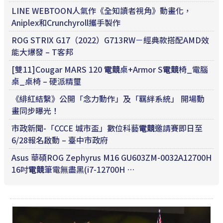
LINE WEBTOON人氣作《全知讀者視角》動畫化，
Aniplex和Crunchyroll攜手製作
ROG STRIX G17（2022）G713RW－經典款搭配AMD效
能大爆發 – T客邦
[雙11]Cougar MARS 120
電競
桌+Armor S
電競
椅_電腦
桌_桌椅 – 硬派精璽
《緋紅結繫》公開「念力動作」及「羈絆系統」 開場動
畫同步曝光！
市政新聞-「CCCE 城市盃」數位科藝
電競
邀請賽即日至
6/28報名啟動 – 臺中市政府
Asus 華碩ROG Zephyrus M16 GU603ZM-0032A12700H
16吋
電競
筆電無盡黑(i7-12700H …