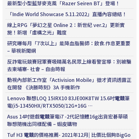
最新型小型藍芽麥克風「Razer Seiren BT」登場！
「Indie World Showcase 5.11.2022」直播內容總結！
線上RPG「夢幻之星 Online 2：新世紀 ver.2」更新實
施！新增「虛構之光」難度
研究曝每月「7次以上」能降血脂醫師：飲食.作息更重要
– 華視新聞網
反詐電玩競賽冠軍賽吸睛萬名民眾上線看警宣導：別被騙
去柬埔寨- 社會 – 自由時報
動視內部新工作室「Activision Mobile」徵才資訊透露正
在開發 《決勝時刻》3A 手機新作
Lenovo 聯想LOQ 15IRX10 83JE00K8TW 15.6吋
電競
筆
電(i5-13450HX/RTX5050/12G+16G …
Asus 14吋遊戲
電競
筆電i7 -2代記憶體16g出貨宏碁華碩
聯想隨機出同樣配備 – 蝦皮購物
Tuf H3
電競
的價格推薦- 2021年12月| 比價比個夠BigGo