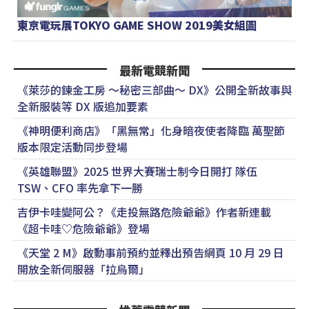
東京電玩展TOKYO GAME SHOW 2019美女組圖
最新電競新聞
《萊莎的鍊金工房 ～秘密三部曲～ DX》公開全新故事與
全新服裝等 DX 版追加要素
《神明便利商店》「黑無常」化身暗夜使者降臨 萬聖節
版本限定活動同步登場
《英雄聯盟》2025 世界大賽瑞士制今日開打 隊伍
TSW、CFO 率先拿下一勝
吉伊卡哇變阿公？《走投無路危險爺爺》作者新連載
《超卡哇♡危險爺爺》登場
《天堂 2 M》啟動事前預約並釋出預告網頁 10 月 29 日
開放全新伺服器「拉烏爾」