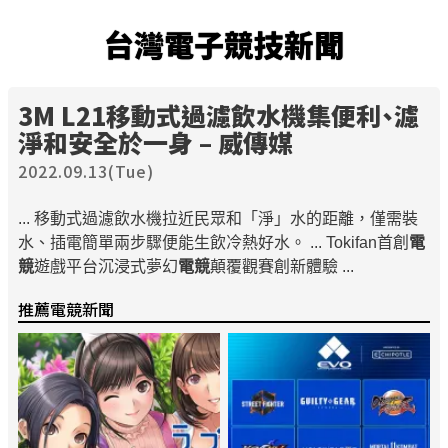
台灣電子競技新聞
3M L21移動式過濾飲水機集便利、濾
淨和安全於一身 – 威傳媒
2022.09.13(Tue)
... 移動式過濾飲水機拉近民眾和「淨」水的距離，僅需裝
水、插電簡單兩步驟便能生飲冷熱好水。 ... Tokifan首創
電
競
遊戲平台沉浸式夢幻
電競
顛覆觀賽創新體驗 ...
推薦電競新聞