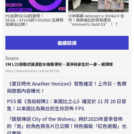
PO出對SEGA的愛吧！
小林製藥 Ammerz x Strike II 合
SEGA·ATLUS的TGS2021 在線特
作！無與倫比的特殊禮包
設網站公開！
“Ammertz Gold EX”！ ？
繼續閱讀
Source
3M L21移動式過濾飲水機集便利、濾淨和安全於一身 – 威傳媒
https://www.winnews.com.tw/88726/
《夏日時光 Anather Horizon》發售確定！上市日、售價
與遊戲內容曝光！
PS5 版《浩劫殺陣2：車諾比之心》確定於 11 月 20 日發
售！以車諾比為舞台的生存恐怖 FPS
「餓狼傳説 City of the Wolves」將於2025年夏季發佈
的「肯」的角色預告片已公開！特色服裝「紅色道服」也
已實裝