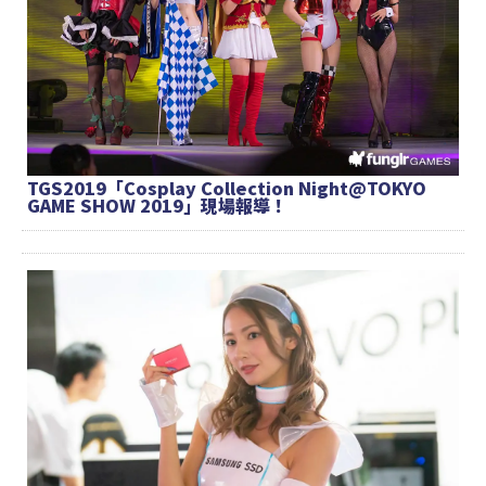
TGS2019「Cosplay Collection Night@TOKYO
GAME SHOW 2019」現場報導！