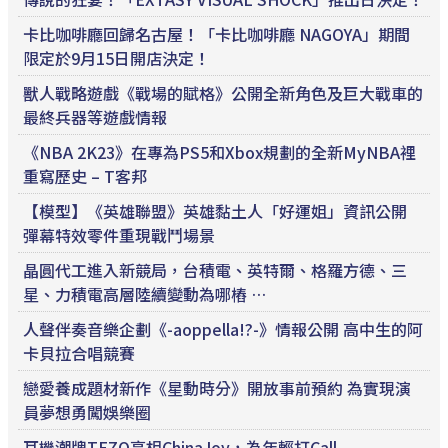
卡比咖啡廳回歸名古屋！「卡比咖啡廳 NAGOYA」期間
限定於9月15日開店決定！
獸人戰略遊戲《戰場的賦格》公開全新角色及巨大戰車的
最終兵器等遊戲情報
《NBA 2K23》在專為PS5和Xbox規劃的全新MyNBA裡
重寫歷史 – T客邦
【模型】《英雄聯盟》英雄黏土人「好運姐」資訊公開
彈幕特效零件重現戰鬥場景
晶圓代工進入新競局，台積電、英特爾、格羅方德、三
星、力積電高層陸續變動為哪樁 …
人聲伴奏音樂企劃《-aoppella!?-》情報公開 高中生的阿
卡貝拉合唱競賽
戀愛養成題材新作《星動時分》開放事前預約 為實現演
員夢想勇闖娛樂圈
耳機潮牌TEZO亮相ChinaJoy，為年輕打Call