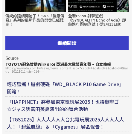
傳說的延續開始了！ SNK「饑餓傳
全新PvPvE射擊遊戲
奇」系列的最新作品的開發已經確
《SYNDUALITY Echo of Ada》即
定！
將進行閉網測試！從9月13日起
繼續閱讀
Source
TOYOTA冠名贊助WirForce 亞洲最大電競嘉年華 – 自立晚報
https://www.idn.com.tw/news/news_content.aspx?catid=4&catsid=2&catdid=0&ar
tid=20221011hsieh014……
輕巧易攜！遊戲硬碟「WD_BLACK P10 Game Drive」
開箱！
「HAPPINET」將參加東京電玩展2025！也將舉辦ゴー
☆ジャス與富田美憂演出的的舞台活動
【TGS2025】人人人人人人台北電玩展2025人人人人人
人！「碧藍航線」＆「Cygames」展區報告！