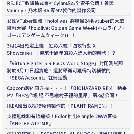
REJECT收購株式會社Cylan成為全資子公司！參與
Vaundy、乃木坂 46 等MV製作的製作公司
女性VTuber團體「hololive」將舉辦24名vtuber的大型
遊戲大賽「hololive: Golden Game Week(ホロライブ・
ゴールデンゲームウィーク)」！
3月14日確定上綫「虹彩六號：圍攻行動 X
Showcase」！迎來十周年的彩六進入新的時代！？
「Virtua Fighter 5 R.E.V.O. World Stage」封閉測試即
將於9月11日起實施！還將舉辦可獲得特別稱號的
「SEGA Account」註冊活動
Capcom製的直升機・・・！「BIOHAZARD RE:4」動畫
PV「RE名作劇場 不思議村子裡的里昂」第3話公開！
IKEA推出以植物原料製作的「PLANT RAMEN」！
支援無線和有線連接！Edion推出e angle 2WAY耳機
「ANG-EP-A12-MK」
傳說的狂宴！「EXTASY VISUAL SHOCK」推出日決定！