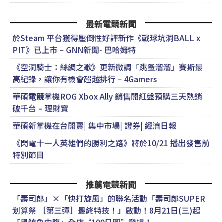
最新電競新聞
於Steam 平台獲得壓倒性好評新作《戰球坑洞BALL x
PIT》已上市 – GNN新聞- 巴哈姆特
《空洞騎士：絲綢之歌》更新微調「跳蚤溜溜」賽斯最
高紀錄，讓你有機會超越排行 – 4Gamers
華碩
電競
掌機ROG Xbox Ally 銷售開紅盤預購三天熱銷
破千台 – 理財寶
華碩新掌機在台開賣| 集中市場| 證券| 經濟日報
《閃電十一人英雄們的勝利之路》將於10/21 播出發售前
特別節目
推薦電競新聞
「壽司郎」×「快打旋風」的聯名活動「壽司郎SUPER
划算祭 ［第三彈］最終特技！」啟動！8月21日(三)起