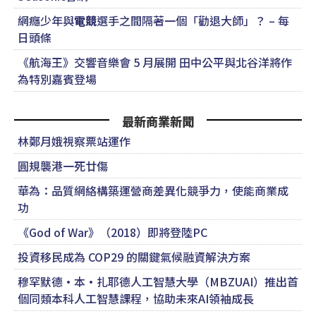
網癮少年與
電競
選手之間隔著一個「勸退大師」？ – 每
日頭條
《航海王》交響音樂會 5 月展開 田中公平與北谷洋將作
為特別嘉賓登場
最新商業新聞
林鄭月娥視察票站運作
圓規襲港一死廿傷
華為：品質網絡構築運營商差異化競爭力，使能商業成
功
《God of War》（2018）即將登陸PC
投資移民成為 COP29 的關鍵氣候融資解決方案
穆罕默德·本·扎耶德人工智慧大學（MBZUAI）推出首
個同類本科人工智慧課程，協助未來AI領袖成長