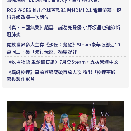
ROG 在CES 推出全球首款32 吋HDMI 2.1
電競
螢幕，鍵
鼠升級改版一次到位
《真‧三國無雙》趙雲、諸葛亮聲優 小野坂昌也確診新
冠肺炎
開放世界多人生存《沙丘：覺醒》Steam豪華版創近10
萬同上，獲「先行玩家」極度好評
《牧場物語 重聚礦石鎮》7月登Steam，支援繁體中文
《巔峰極速》事前登錄突破百萬人次 釋出「極速密影」
幕後製作影片