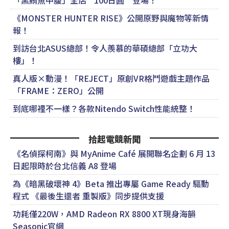
「黑鮪魚中腹」全店“100日圓”登場！
《MONSTER HUNTER RISE》公開原野與魔物等新情
報！
到訪台北ASUS總部！令人羨慕的華碩總部「立功大
樓」！
真人版×動漫！「REJECT」原創VR格鬥遊戲主題作品
「FRAME：ZERO」公開
到底哪裡不一樣？各款Nitendo Switch性能統整！
拾起電競新聞
《名偵探柯南》與 MyAnime Café 展開聯名企劃 6 月 13
日起限時於台北信義 A8 登場
為《暗黑破壞神 4》Beta 推出專屬 Game Ready 驅動
程式 《最後生還者 重製版》同步提供支援
功耗僅220W，AMD Radeon RX 8800 XT現身海韻
Seasonic官網