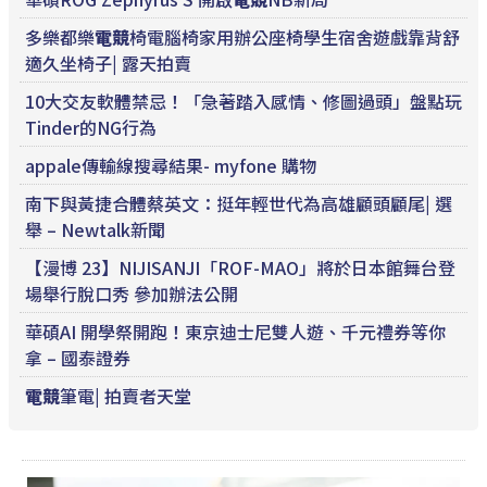
多樂都樂
電競
椅電腦椅家用辦公座椅學生宿舍遊戲靠背舒
適久坐椅子| 露天拍賣
10大交友軟體禁忌！「急著踏入感情、修圖過頭」盤點玩
Tinder的NG行為
appale傳輸線搜尋結果- myfone 購物
南下與黃捷合體蔡英文：挺年輕世代為高雄顧頭顧尾| 選
舉 – Newtalk新聞
【漫博 23】NIJISANJI「ROF-MAO」將於日本館舞台登
場舉行脫口秀 參加辦法公開
華碩AI 開學祭開跑！東京迪士尼雙人遊、千元禮券等你
拿 – 國泰證券
電競
筆電| 拍賣者天堂