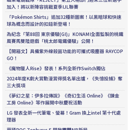
加入！將以新陣容挑戰夏季IJL聯賽
「Pokémon Shirts」追加32種新圖案！以黑暗球和快速
球為概念而設計的扣鈕新登場！
為紀念「第88回 東京優駿(GI)」KONAMI全面監製的桃鐵
風賽馬雙陸遊戲「桃太郎電鐵優駿」公開！
【開箱文】具備紫外線殺菌功能的可攜式吸塵器 RAYCOP
GO！
《魔物獵人Rise》發表！系列全新作Switch獨佔
2024年度K劇大賞動漫賞得獎名單出爐，《失憶投捕》奪
三大獎項
《夢幻之星：伊多拉傳說》《奇幻生活 Online》《鍊金
工房 Online》等作展開中秋慶祝活動
LG 發表全新一代筆電、螢幕！Gram 換上intel 第十代處
理器
華碩ROG Zephyrus S 開啟
電競
NB新局