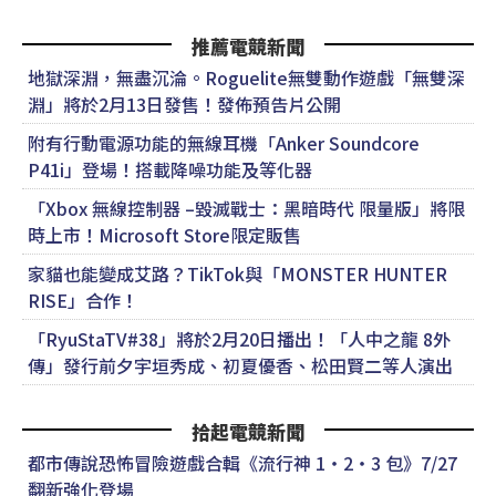
推薦電競新聞
地獄深淵，無盡沉淪。Roguelite無雙動作遊戲「無雙深
淵」將於2月13日發售！發佈預告片公開
附有行動電源功能的無線耳機「Anker Soundcore
P41i」登場！搭載降噪功能及等化器
「Xbox 無線控制器 –毀滅戰士：黑暗時代 限量版」將限
時上市！Microsoft Store限定販售
家貓也能變成艾路？TikTok與「MONSTER HUNTER
RISE」合作！
「RyuStaTV#38」將於2月20日播出！「人中之龍 8外
傳」發行前夕宇垣秀成、初夏優香、松田賢二等人演出
拾起電競新聞
都市傳說恐怖冒險遊戲合輯《流行神 1・2・3 包》7/27
翻新強化登場