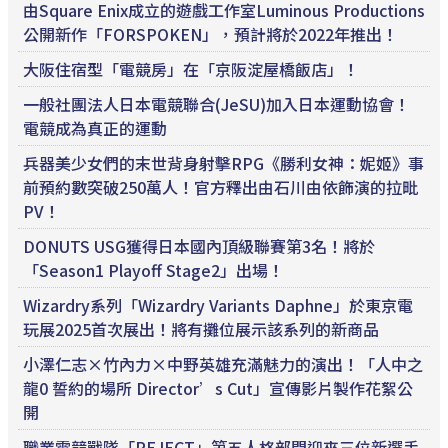
由Square Enix成立的遊戲工作室Luminous Productions
公開新作「FORSPOKEN」，預計將於2022年推出！
大阪住宿型「電競房」在「京阪淀屋橋飯店」！
一般社團法人日本電競聯合(JeSU)加入日本運動協會！
電競成為真正的運動
兵器美少女們的末世背身射擊RPG《勝利女神：妮姬》事
前預約數突破250萬人！官方釋出由石川由依飾演的拉毗
PV！
DONUTS USG獲得日本國內頂級聯賽第3名！將於
「Season1 Playoff Stage2」出場！
Wizardry系列「Wizardry Variants Daphne」於東京電
玩展2025首次展出！將有攤位展示該系列的新商品
小澤仁志×竹內力×中野英雄充滿魅力的演出！「人中之
龍0 誓約的場所 Director’s Cut」宣傳影片製作花絮公
開
職業電競戰隊「REJECT」第五人格部門迎來三位新選手