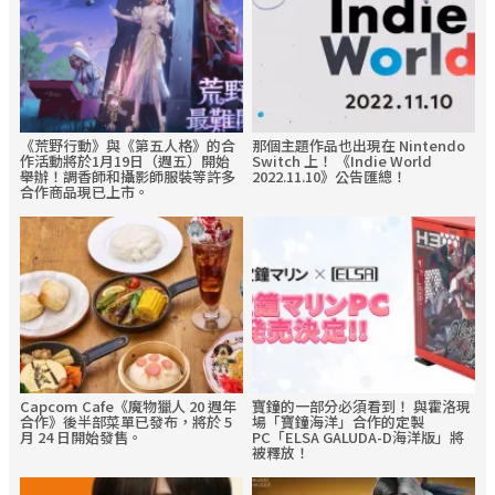
《荒野行動》與《第五人格》的合
那個主題作品也出現在 Nintendo
作活動將於1月19日（週五）開始
Switch 上！ 《Indie World
舉辦！調香師和攝影師服裝等許多
2022.11.10》公告匯總！
合作商品現已上市。
Capcom Cafe《魔物獵人 20 週年
寶鐘的一部分必須看到！ 與霍洛現
合作》後半部菜單已發布，將於 5
場「寶鐘海洋」合作的定製
月 24 日開始發售。
PC「ELSA GALUDA-D海洋版」將
被釋放！