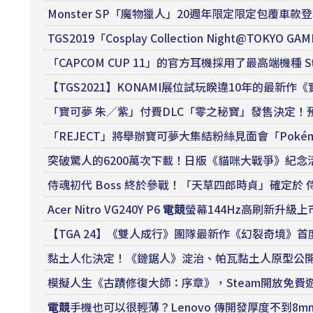
Monster SP「魔物獵人」20週年限定限定包覆車款
TGS2019「Cosplay Collection Night@TOKYO 
「CAPCOM CUP 11」的官方耳機採用了最高端機種 Steel
【TGS2021】KONAMI展位試玩睽違10年的最新
「寶可夢 朱／紫」付費DLC「零之秘寶」發售決定！預
「REJECT」將舉辦寶可夢大集結粉絲見面會「Pokémon UN
突破驚人的6200萬次下載！日版《貓咪大戰爭》紀念
侍魂初代 Boss 終於參戰！「天草四郎時貞」確定於 侍
Acer Nitro VG240Y P6
電競
螢幕144Hz高刷新升級上市 –
【TGA 24】《雙人成行》團隊最新作《幻裂奇境》
黏土人化決定！《鏈鋸人》淀治、帕瓦黏土人原型公
模擬人生《古蹟修復大師：序章》，Steam開放免費
電競
手機也可以很輕薄？Lenovo 傳開發厚度不到8mm