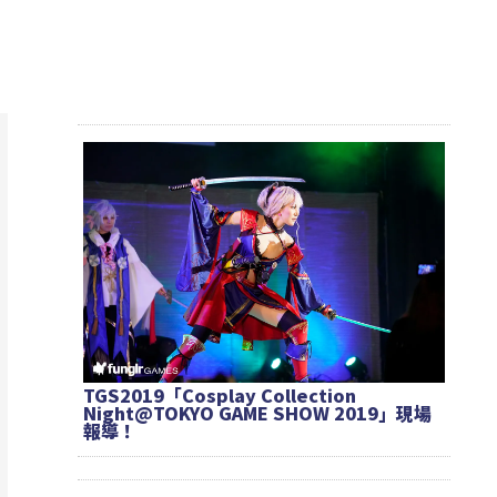
TGS2019「Cosplay Collection
Night@TOKYO GAME SHOW 2019」現場
報導！