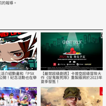
前的報導。
生活介紹動畫和「P5X
【嚴禁超級劇透】卡普空超級冒險大
」公開！紀念活動也在舉
作《捉鬼敢死隊》重製版將於2023年
夏季發售！