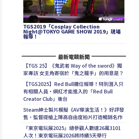
TGS2019「Cosplay Collection
Night@TOKYO GAME SHOW 2019」現場
報導！
最新電競新聞
【TGS 25】《鬼武者 Way of the sword》獨
家專訪 女主角寄宿於「鬼之籠手」的用意是？
【TGS2025】Red Bull攤位報導！特別潛入只
有相關人員・網紅才能進入的「Red Bull
Creator Club」後台
Steam紳士製片模擬《AV導演生活！》好評發
售，監督提槍上陣高自由度拍片打造暢銷名作
「東京電玩展2025」總參觀人數達26萬3101
人次！東京電玩展2026將持續5天舉行