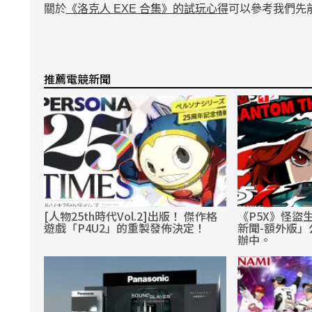
關於
《洛克人 EXE 合集》的試玩心得
可以參考我們先
推薦電競新聞
[人物25th時代Vol.2]出版！ 傑作格
《P5X》怪盜
遊戲「P4U2」的重製發佈決定！
新聞-額外版
辦中。