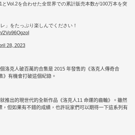
1とVol.2を合わせた全世界での累計販売本数が100万本を突
コレ」をたっぷり楽しんでください！
com/2Vo96QgzoI
ril 28, 2023
上一個洛克人破百萬的合集是 2015 年發售的《洛克人傳奇合
 合集》有機會打破這個紀錄。
空就推出的現世代的全新作品《洛克人11 命運的齒輪》。雖然
目標，但如果有不錯的成績，也許玩家們可以期待一下這系列有