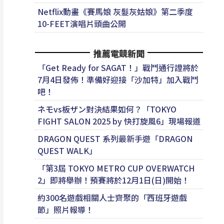
Netflix動畫《賽馬娘 灰髮灰姑娘》第二季度
10-FEET演唱片頭曲公開
推薦電競新聞
「Get Ready for SAGAT！」戰鬥通行證將於
7月4日發佈！準備好迎接「沙加特」加入戰鬥
吧！
ネモvs板ザン對決結果如何？「TOKYO
FIGHT SALON 2025 by 快打旋風6」現場報道
DRAGON QUEST 系列最新手遊「DRAGON
QUEST WALK」
「第3屆 TOKYO METRO CUP OVERWATCH
2」即將舉辦！預賽將於12月1日(日)開始！
約300名遊戲相關人士齊聚的「西班牙遊戲
節」照片報導！