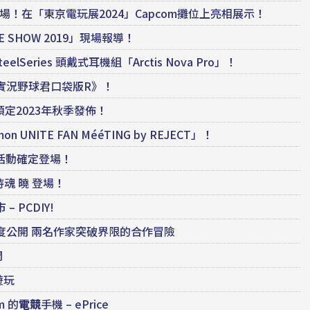
登場！在「東京電玩展2024」Capcom攤位上亮相展示！
GAME SHOW 2019」現場報導！
Series 頭戴式耳機組「Arctis Nova Pro」！
作《實況野球君口袋版R》！
定2023年秋季發佈！
ITE FAN MééTING by REJECT」！
活動確定登場！
魂 曉 登場！
 PCDIY!
首度公開 兩名作家突破界限的合作冒險
開
遊玩
 的
電競
手機 – ePrice