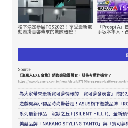
松下決定參展TGS2023！享受最新電
「Prospi 
動頸掛音響帶來的驚險體驗！
手坂本隼人、
Source
《洛克人EXE 合集》銷售突破百萬套，期待有續作機會？
https://www.4gamers.com.tw/news/detail/57840/mega-man-battle-network-l
為大家帶來最新寶可夢情報的「寶可夢發表會」將於2
遊戲機與小物品時尚帶著走！ASUS旗下遊戲品牌「R
系列最新作品「沉默之丘 f (SILENT HILL f)
美髮品牌「NAKANO STYLING TANTO」與「寶