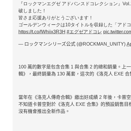
『ロックマンエグゼ アドバンスドコレクション』Vol.
破しました！
皆さま応援ありがとうございます！
ゴールデンウィークは10タイトルを収録した「アド
https://t.co/IWhiix3R3H
#エグゼアドコレ
pic.twitter.
— ロックマンシリーズ公式 (@ROCKMAN_UNITY)
Ap
100 萬的數字是包含合集 1 與合集 2 的總和銷量。
輯》，最終銷量為 130 萬套，這次的《洛克人 EXE
當年在《洛克人傳奇合輯》繳出好成績 2 年後，卡普
不知道卡普空對於《洛克人 EXE 合集》的預設銷售
沒有機會推出全新作品。