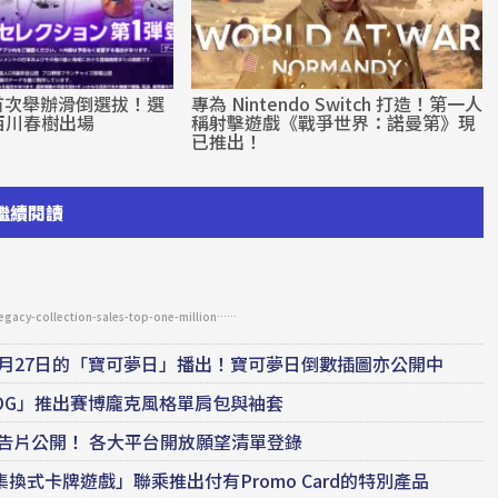
A」首次舉辦滑倒選拔！選
專為 Nintendo Switch 打造！第一人
西川春樹出場
稱射擊遊戲《戰爭世界：諾曼第》現
已推出！
繼續閱讀
egacy-collection-sales-top-one-million……
月27日的「寶可夢日」播出！寶可夢日倒數插圖亦公開中
OG」推出賽博龐克風格單肩包與袖套
」全新預告片公開！ 各大平台開放願望清單登錄
可夢集換式卡牌遊戲」聯乘推出付有Promo Card的特別產品