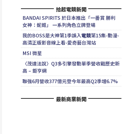
拾起電競新聞
BANDAI SPIRITS 於日本推出「一番賞 勝利
女神：妮姬」 一系列角色立牌登場
我的BOSS是大神第1季誤入
電競
第15集-動漫-
高清正版影音線上看-愛奇藝台灣站
MSI 微星
〈茂達法說〉Q3多引擎發動單季營收戰歷史新
高 – 鉅亨網
聯強6月營收377億元登今年最高Q2季增6.7%
最新商業新聞