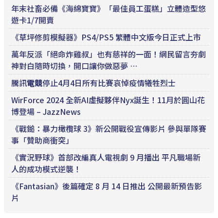
年末社畜必備《海綿寶寶》「最佳員工蛋糕」立體造型悠
遊卡1/7開賣
《草坪修剪模擬器》PS4/PS5 繁體中文版今日正式上市
萬年反派「絕命炸雞叔」也有慈祥的一面！網民留言夯劇
神對白隨時切換，開口讓你做惡夢 …
騰訊
電競
停止4月4日所有比賽哀悼疫情犧牲烈士
WirForce 2024 全新AI虛擬夥伴Nyx誕生！11月於圓山花
博登場 – JazzNews
《戰鎚：暴力橄欖球 3》新公開戰役宣傳影片 參與單隊賽
事「贊助商衝突」
《實況野球》首部改編真人電視劇 9 月播出 平凡職場新
人的成功模式逆襲！
《Fantasian》後篇確定 8 月 14 日推出 公開最新預告影
片