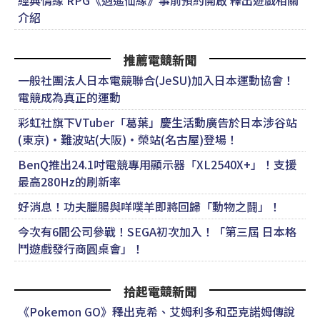
經典情緣 RPG《逍遙仙緣》事前預約開啟 釋出遊戲相關
介紹
推薦電競新聞
一般社團法人日本電競聯合(JeSU)加入日本運動協會！
電競成為真正的運動
彩虹社旗下VTuber「葛葉」慶生活動廣告於日本涉谷站
(東京)・難波站(大阪)・榮站(名古屋)登場！
BenQ推出24.1吋電競專用顯示器「XL2540X+」！支援
最高280Hz的刷新率
好消息！功夫臘腸與咩噗羊即將回歸「動物之鬪」！
今次有6間公司參戰！SEGA初次加入！「第三屆 日本格
鬥遊戲發行商圓桌會」！
拾起電競新聞
《Pokemon GO》釋出克希、艾姆利多和亞克諾姆傳說