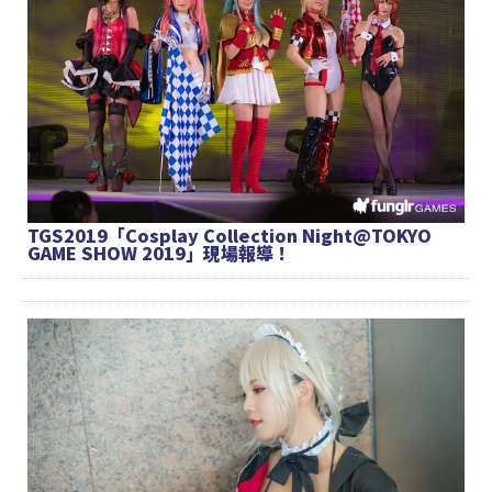
TGS2019「Cosplay Collection Night@TOKYO
GAME SHOW 2019」現場報導！