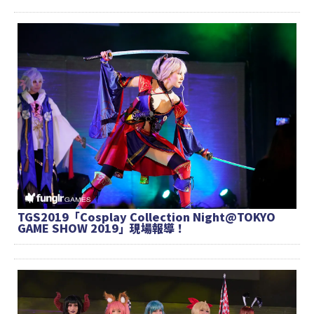
TGS2019「Cosplay Collection Night@TOKYO
GAME SHOW 2019」現場報導！