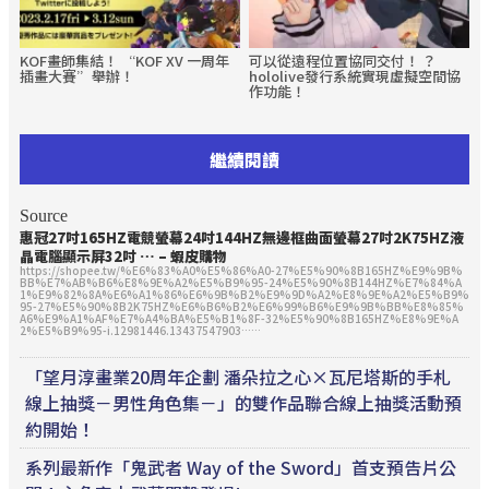
KOF畫師集結！ “KOF XV 一周年
可以從遠程位置協同交付！ ？
插畫大賽”舉辦！
hololive發行系統實現虛擬空間協
作功能！
繼續閱讀
Source
惠冠27吋165HZ
電競
螢幕24吋144HZ無邊框曲面螢幕27吋2K75HZ液
晶電腦顯示屏32吋 … – 蝦皮購物
https://shopee.tw/%E6%83%A0%E5%86%A0-27%E5%90%8B165HZ%E9%9B%
BB%E7%AB%B6%E8%9E%A2%E5%B9%95-24%E5%90%8B144HZ%E7%84%A
1%E9%82%8A%E6%A1%86%E6%9B%B2%E9%9D%A2%E8%9E%A2%E5%B9%
95-27%E5%90%8B2K75HZ%E6%B6%B2%E6%99%B6%E9%9B%BB%E8%85%
A6%E9%A1%AF%E7%A4%BA%E5%B1%8F-32%E5%90%8B165HZ%E8%9E%A
2%E5%B9%95-i.12981446.13437547903……
「望月淳畫業20周年企劃 潘朵拉之心×瓦尼塔斯的手札
線上抽獎－男性角色集－」的雙作品聯合線上抽獎活動預
約開始！
系列最新作「鬼武者 Way of the Sword」首支預告片公