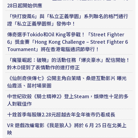
28日起開始供應
「快打旋風6」與「私立正義學園」系列聯名的格鬥通行
證「私立正義學園祭」發佈中！
傳奇選手Tokido和Oil King等參戰！「Street Fighter
6」獎金賽「Hong Kong Challenge – Street Fighter 6
Tournament」將在香港電腦通訊節舉行！
「魔獵崛起：破曉」的活動任務「爆炎豪水」配信開始！
鈴木D提到了表情動作的連打修正
《仙劍奇俠傳七》公開主角白茉晴、桑遊互動影片 曝光
仙霞派、苗村場景圖
中世紀砍殺《騎士精神2》登上Steam，娛樂性十足的多
人對戰佳作
十銓首季每股賺2.28元超越去年全年後市仍看成長
VR 遊戲改編電影《我是狼人》將於 6 月 25 日在北美上
映