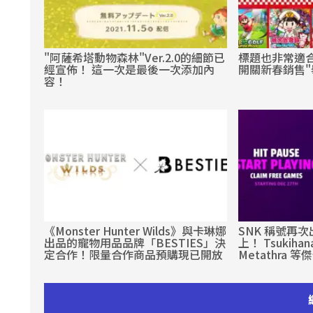
"阿薩希塔動物森林"Ver.2.0的細節已
標題也非常適合
經宣佈！ 這一次是最後一次添加內
開關新春銷售"
容！
《Monster Hunter Wilds》與卡琳娜
SNK 稱號再次出
出品的寵物用品品牌「BESTIES」決
上！ Tsukihana
定合作！限量合作商品預購現已開放
Metathra