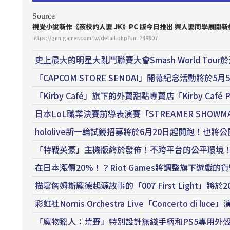
Source
視覺小說新作《夜校的人妻 JK》PC 版今日推出 與人妻同學展開
https://gnn.gamer.com.tw/detail.php?sn=249807
史上最大的明星大亂鬥聯賽大會Smash World T
「CAPCOM STORE SENDAI」開幕紀念活動將於5月
「Kirby Café」旗下的外賣甜點專賣店「Kirby Café 
日本LoL職業決賽前導表演賽「STREAMER SHO
hololive新一輪試鏡招募將於6月20日起開跑！也將
「特戰英豪」主機版終於發佈！不跨平台的公平環境
在日本漲價20%！？Riot Games將調整旗下遊戲
描寫詹姆斯龐德起源故事的「007 First Light」將
彩虹社Nornis Orchestra Live「Concerto
「魔物獵人：荒野」特別設計無綫手柄和PS5專用外殼決