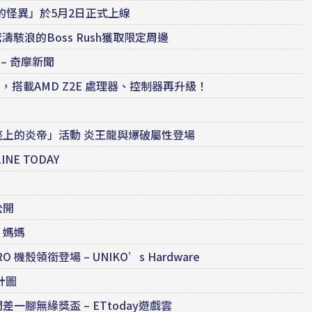
的怪異」於5月2日正式上線
戰驚濤駭浪的Boss Rush獲取限定周邊
– 奇摩新聞
，搭載AMD Z2E 處理器、控制器再升級！
灼熱寶座上的炎帝」活動 炎王龍與爆破屬性登場
NE TODAY
公開
》媽媽
機殼領銜登場 – UNIKO’s Hardware
計圖
一腳無緣獎盃 – ETtoday遊戲雲