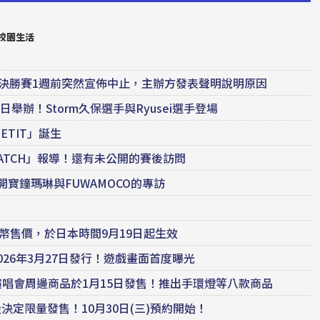
新校園生活
our於決勝賽1週前突然宣佈中止，主辦方發表聲明說明原因
5日舉辦！Storm久保選手與Ryusei選手登場
PETIT」誕生
WMATCH」報導！還有未公開的賽後訪問
公開寶鐘瑪琳與FUWAMOCO的專訪
！
的貨幣售價，於日本時間9月19日起生效
於2026年3月27日發行！遊戲畫面首度曝光
 di luce」演唱會周邊商品於1月15日發售！推出手環燈等八款商品
定限量發售！10月30日(三)預約開始！