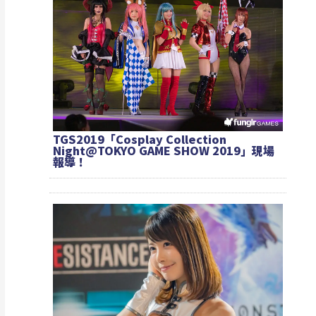
TGS2019「Cosplay Collection
Night@TOKYO GAME SHOW 2019」現場
報導！