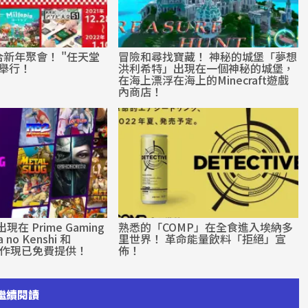
新年聚會！ "任天堂
冒險和尋找寶藏！ 神秘的城堡「夢想
舉行！
洪利希特」出現在一個神秘的城堡，
在海上漂浮在海上的Minecraft遊戲
內商店！
現在 Prime Gaming
熟悉的「COMP」在全食進入埃納多
 no Kenshi 和
里世界！ 革命能量飲料「拒絕」宣
 等傑作現已免費提供！
佈！
繼續閱讀