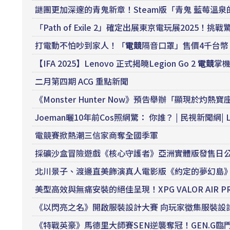
謎團更加深邃的青鬼新章！Steam版「青鬼 藍莓溫泉
「Path of Exile 2」確定出展東京電玩展2025！挑
打電動不怕吵到家人！「
電競
隔音口罩」售價4千台幣 
【IFA 2025】Lenovo 正式揭曉Legion Go 2
電競
掌機
二月第四期 ACG 重點新聞
《Monster Hunter Now》預告舉辦「顯現於
Joeman曬10年前Cos照網驚： 你誰？ | 民視新聞網| LI
電競賽掀熱潮三信家商奪全國季軍
採礦沙盒冒險遊戲《核心守護者》亞洲實體版發售日
北川景子、渡邊直美飾演真人電影版《約定的夢幻島
美型高效與無痛安裝的絕佳呈現！XPG VALOR AIR PRO 
《以閃亮之名》開啟服裝設計大賽 向玩家徵集服裝設
《特戰英豪》馬德里大師賽SEN逆襲奪冠！GEN.G臨門差