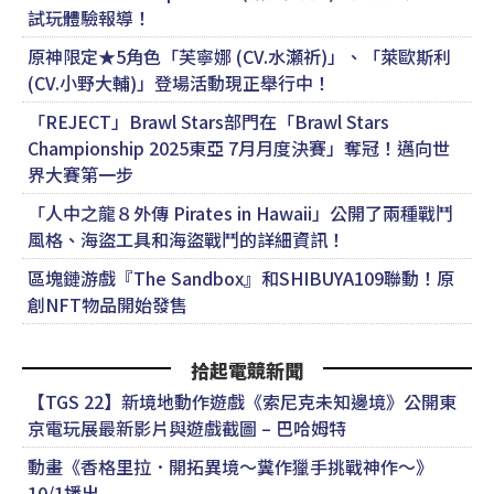
試玩體驗報導！
原神限定★5角色「芙寧娜 (CV.水瀬祈)」、「萊歐斯利
(CV.小野大輔)」登場活動現正舉行中！
「REJECT」Brawl Stars部門在「Brawl Stars
Championship 2025東亞 7月月度決賽」奪冠！邁向世
界大賽第一步
「人中之龍８外傳 Pirates in Hawaii」公開了兩種戰鬥
風格、海盜工具和海盜戰鬥的詳細資訊！
區塊鏈游戲『The Sandbox』和SHIBUYA109聯動！原
創NFT物品開始發售
拾起電競新聞
【TGS 22】新境地動作遊戲《索尼克未知邊境》公開東
京電玩展最新影片與遊戲截圖 – 巴哈姆特
動畫《香格里拉．開拓異境～糞作獵手挑戰神作～》
10/1播出