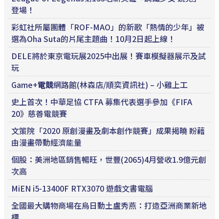
登場！
彩虹社所屬團體「ROF-MAO」的新歌「熱情的少年」被
選為Oha Suta的片尾主題曲！10月2日起上線！
DELE將於東京電玩展2025中出展！賽車模擬器展示及試
玩
Game+
電競
網路館(林森店/順奕資訊社) – 小雞上工
史上首次！中華足協 CTFA 募集代表選手參加《FIFA
20》慈善電競賽
文策院「2020 原創漫畫及劇本創作競賽」成果揭曉 盼藉
由漫畫帶動經濟能量
個股：美洲地區銷售暢旺，世豐(2065)4月營收1.9億元創
次高
MiEN i5-13400F RTX3070 遊戲文書電腦
全國最大購物商場在烏日動土盧秀燕：打造亞洲商業新地
標