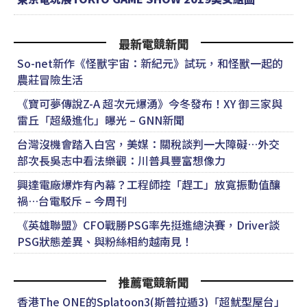
最新電競新聞
So-net新作《怪獸宇宙：新紀元》試玩，和怪獸一起的
農莊冒險生活
《寶可夢傳說Z-A 超次元爆湧》今冬發布！XY 御三家與
雷丘「超級進化」曝光 – GNN新聞
台灣沒機會踏入白宮，美媒：關稅談判一大障礙…外交
部次長吳志中看法樂觀：川普具豐富想像力
興達電廠爆炸有內幕？工程師控「趕工」放寬振動值釀
禍…台電駁斥 – 今周刊
《英雄聯盟》CFO戰勝PSG率先挺進總決賽，Driver談
PSG狀態差異、與粉絲相約越南見！
推薦電競新聞
香港The ONE的Splatoon3(斯普拉遁3)「超魷型屋台」