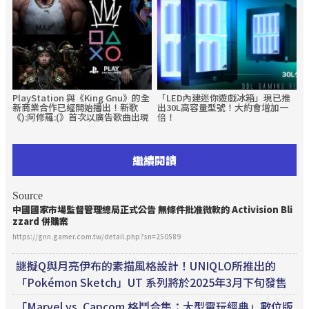
PlayStation 與《King Gnu》的全
「LED內建迷你遊戲冰箱」現已推
新商業合作已經開始播出！新歌
出30L高容量型號！大約會增加一
《):阿修羅:(》首次以廣告歌曲出現
倍！
繼續閱讀
Source
中國國家市場監督管理總局正式公告 無條件批准微軟的 Activision Bli
zzard 併購案
https://gnn.gamer.com.tw/detail.php?sn=250589
謎擬Q與月亮伊布的素描風格設計！UNIQLO所推出的
「Pokémon Sketch」UT 系列將於2025年3月下旬發售
「Marvel vs. Capcom 格鬥合集：大型電玩經典」數位版