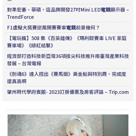
對準宏碁、華碩，這品牌開發27吋Mini LED
電競
顯示器 –
TrendForce
F1虛擬大獎賽逆風開賽賽車
電競
前景幾何？
【電玩瘋】508 集《百英雄傳》《瑪利歐賽車 LIVE 家庭
賽車場》《緋紅結繫》
經濟部打造科技新亞灣36項拔尖科技推升南臺灣產業科技
發展 – 台灣電報
《劍魂6》達人捏出《賽馬娘》黃金船與特別周，完成度
還真高啊
肇州時代學府賓館- 2023訂房優惠及房客評論 – Trip.com