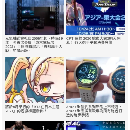
元氣株式會社自2006年起，時隔19
CPT 在線 2020 錦東大館2明天開
年，將首次參展「東京電玩展
幕！ 各大選手爭奪決賽席位
2025」！屆時將展示「首都高手大
戰」的試玩版。
將於8月舉行的「RTA在日本主題
Amazfit獵豹系列新品上市報道，
2021」的遊戲標題發佈！
Amazfit品牌首款專為所有跑者打
造的跑步手錶