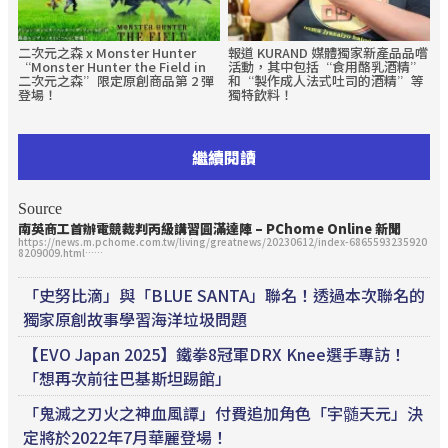
二次元之森 x Monster Hunter
報道 KURAND 媒體獨家新產品品嚐
“Monster Hunter the Field in
活動，其中包括“食用酪乳酒精”
二次元之森”限定原創商品第 2 彈
和“製作成人法式吐司的酒精”等
登場！
獨特飲料！
繼續閱讀
Source
南英商工首辦
電競
裁判丙級講習圓滿達陣 – PChome Online 新聞
https://news.m.pchome.com.tw/living/greatnews/20230612/index-6865593235920
8209009.html……
「史努比滴」與「BLUE SANTA」聯名！透過本次聯名的
獨家原創故事學習海洋垃圾問題
【EVO Japan 2025】鐵拳8冠軍DRX Knee選手專訪！
「想再次前往巴基斯坦踢館」
「鬼滅之刃火之神血風譚」付費追加角色「宇髄天元」決
定將於2022年7月華麗登場！