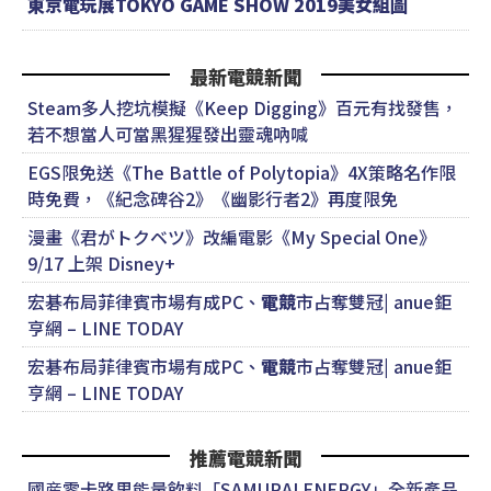
東京電玩展TOKYO GAME SHOW 2019美女組圖
最新電競新聞
Steam多人挖坑模擬《Keep Digging》百元有找發售，
若不想當人可當黑猩猩發出靈魂吶喊
EGS限免送《The Battle of Polytopia》4X策略名作限
時免費，《紀念碑谷2》《幽影行者2》再度限免
漫畫《君がトクベツ》改編電影《My Special One》
9/17 上架 Disney+
宏碁布局菲律賓市場有成PC、
電競
市占奪雙冠| anue鉅
亨網 – LINE TODAY
宏碁布局菲律賓市場有成PC、
電競
市占奪雙冠| anue鉅
亨網 – LINE TODAY
推薦電競新聞
國産零卡路里能量飲料「SAMURAI ENERGY」全新產品