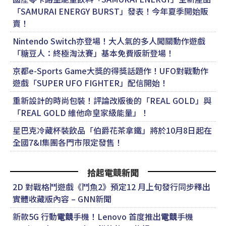
「SAMURAI ENERGY BURST」發表！今年夏季開始販
賣！
Nintendo Switch亦登場！大人氣的多人闖關動作遊戲
「糖豆人：終極淘汰賽」基本免費版新登場！
京都e-Sports Game大獎的得獎話題作！UFO對戰動作
遊戲「SUPER UFO FIGHTER」配信開始！
重新設計的時尚包裝！評論改版後的「REAL GOLD」與
「REAL GOLD 維他命皇家級能量」！
星巴克冷藏杯裝飲品「伯爵花茶拿鐵」將於10月8日起在
全國7&I集團各門市限定發售！
拾起電競新聞
2D 對戰格鬥遊戲《鬥魚2》預定12 月上旬發行同步釋出
實體收藏版內容 – GNN新聞
新款5G 行動
電競
手機！Lenovo 首度推出
電競
手機