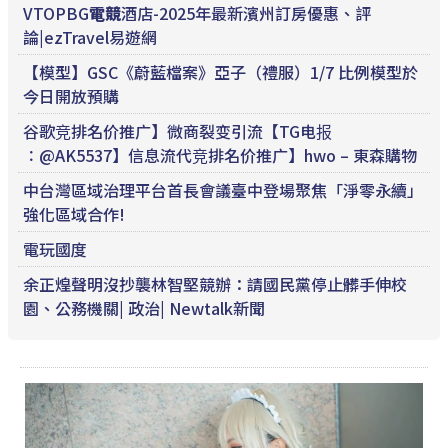
VTOPBG
電競
酒店-2025年最新濱州訂房優惠、評
論|ezTravel易遊網
【模型】GSC《蔚藍檔案》亞子（禮服）1/7 比例模型於
今日開放預購
谷歌竞排名价推广】微商裂变引流【TG电报
∶@AK5537】信息流代竞排名价推广】hwo – 東森購物
中台灣區域治理平台首長會議臺中登場聚焦「淨零永續」
強化區域合作!
電玩國度
余正煌聲明沒抄襲林智堅競辦：請國民黨停止髒手伸校
園、公務機關| 政治| Newtalk新聞