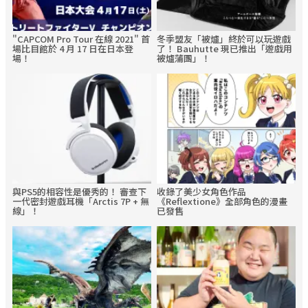
"CAPCOM Pro Tour 在線 2021" 首
冬季盟友「被爐」終於可以玩遊戲
場比目館於 4 月 17 日在日本登
了！ Bauhutte 現已推出「遊戲用
場！
被爐蒲團」！
與PS5的相容性是優秀的！ 審查下
收錄了美少女角色作品
一代密封遊戲耳機「Arctis 7P + 無
《Reflextione》全部角色的漫畫
線」！
已發售