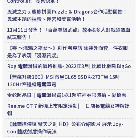
Controller」發售決定！
鬼滅之刃 x 龍族拼圖Puzzle & Dragons合作活動開始！
鬼滅主題的抽蛋、迷宮和獎賞活動！
11月11日發售！「百萬噸級武藏」故事&多人對戰超熱血
試玩報告！
《零 ～濡鴉之巫女～》創作者專訪 泳裝外面套一件衣服
是為了表現「浸濕質感」
Rog
電競
滑鼠的價格推薦- 2022年3月| 比價比個夠BigGo
【無痛升級16G】MSI微星GL65 9SDK-273TW 15吋
120Hz窄邊框
電競
筆電
雷蛇超品日｜
電競
滑鼠買1送1超狂神券限時搶 – 愛優惠
Realme GT 7 新機上市限定活動| 一日店長
電競
女神解婕
翎
《薩爾達傳說 禦天之劍 HD》公布介紹影片 展示 Joy-
Con 體感劍盾操作玩法