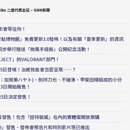
ko 二度代表出征 – GNN新聞
o攝影會等住你！
點博物館」免費更新3.0發佈！以及有關「夏季更新」的資訊
同步舉行贈送「微風手提扇」公開紀念活動！
EJECT」的VALORANT部門！
月5日登場！治癒技能會怎麼呈現……？
日文：加賀美ハヤト)、劍持刀也、不破湊、甲斐田晴組成的小分
13日開始販售！
25日決定發售！
 月 30 日發售！包含「超特裝版」在內的實體版開放預購
ng! ZERO」發售、發佈會預告片和特別影片現已推出