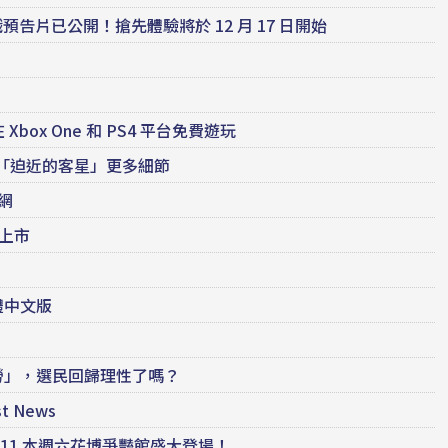
告片已公開！搶先體驗將於 12 月 17 日開始
ox One 和 PS4 平台免費遊玩
 分享「迫近的客星」更多細節
網
式上市
體中文版
勞」，選民回歸理性了嗎？
 News
1/11 本週六花博爭豔館盛大登場！