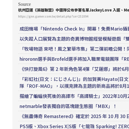
Source
杭州亞運《英雄聯盟》中國隊公布參賽名單JackeyLove 入選、Mei
https://gnn.gamer.com.tw/detail.php?sn=251894
成田機場「Nintendo Check In」開幕！免費Mari
以失蹤人口展覽為主題的奇異博物館經營模擬遊戲「雙
「牧場物語 來吧！風之繁華市集」第二彈前瞻公開！
hiroronn選手與Brofeld選手將加入職業電競團隊「R
《快打旋風6》第 2 年新角色第4彈「艾蓮娜」將於6
「彩虹社(日文：にじさんじ)」的加賀美Hayato(
隊「ROF-MAO」，以撲克牌為主題的新商品將於8月
描繪了蝙蝠俠死後的高譚市「高譚騎士」2022年10月
netmarble發表獨自的區塊鏈生態圈「MBX」！
《無盡傳奇 Remastered》確定於 2025 年 10
PS5版、Xbox Series X|S版「七龍珠 Sparki