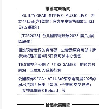
推薦電競新聞
「GUILTY GEAR -STRIVE- MUSIC LIVE」將
於4月5日(六)舉辦！官方早鳥銷售將於1月31
日(五)開始！
【TGS2025】台北國際電玩展2025｢魔爪｣展
區報道！
衝進現實世界的寶可夢！忠實還原寶可夢卡牌
手游紙雕工藝4月5日寶可夢中心發售！
TBS電視台公開了「TBS GAMES」的預告片
網站，正式加入遊戲行業
公開發佈SEGA・ATLUS於東京電玩展2025的
展出資訊！展出「音速小子賽車 交叉世界」
「女神異聞錄3 Reload」等
拾起電競新聞