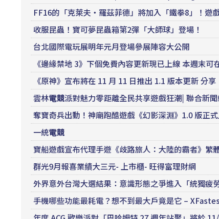
FF16的「克萊夫・羅茲菲德」將加入「鐵拳8」！遊戲預
收服昆蟲！寶可夢昆蟲箱第2彈「大師球」登場！
台北國際電玩展明年元月登場參展陣容大公開
《邊緣禁地 3》下個免費內容更新現已上線 本週末可在 Xb
《原神》宣布將在 11 月 11 日推出 1.1 版本更新
雲林
電競
派對魅力零距離全民共享遊戲狂潮| 聯合新聞
奪寶奇兵出動！神廟跑酷遊戲《幻影深淵》1.0 版正
一統
電競
寶船遊戲宣布代理手遊《歧路旅人：大陸的霸者》繁
群光9月報喜業績大三元- 上市櫃- 旺得富理財網
外界意外台灣大選結果：意識形態之爭進入「統獨疲
手機哪些功能最耗電？想不到最大戶竟是它 – XFastest
年度 ACG 歡樂派對「巴哈姆特 27 週年站聚」將於 1