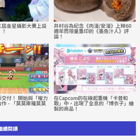
第三屆金星攝影大賽上設
井村谷為紀念《肉漫/安漫》上映60
」！
週年而限量重印的《墨魚汁人》評
論！
新交付！ 開始與「權力
在Capcom的在線起重機「卡普和
作 - 「莫莫庫羅莫莫
取」中，出現了全息的「博衣子」繪
製的商品！
繼續閱讀