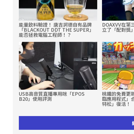
能量飲料驗證！ 唐吉訶德自有品牌
DOAXVV在
「BLACKOUT DDT THE SUPER」
立了「配對獎
能否拯救電腦工程師！？
USB高音質直播專用咪「EPOS
桃鐵的免費更
B20」使用評測
臨應用程式」合
特松」復活！