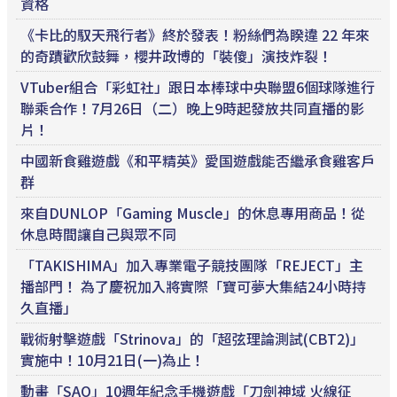
資格
《卡比的馭天飛行者》終於發表！粉絲們為睽違 22 年來
的奇蹟歡欣鼓舞，櫻井政博的「裝傻」演技炸裂！
VTuber組合「彩虹社」跟日本棒球中央聯盟6個球隊進行
聯乘合作！7月26日（二）晚上9時起發放共同直播的影
片！
中國新食雞遊戲《和平精英》愛国遊戲能否繼承食雞客戶
群
來自DUNLOP「Gaming Muscle」的休息專用商品！從
休息時間讓自己與眾不同
「TAKISHIMA」加入專業電子競技團隊「REJECT」主
播部門！ 為了慶祝加入將實際「寶可夢大集結24小時持
久直播」
戰術射擊遊戲「Strinova」的「超弦理論測試(CBT2)」
實施中！10月21日(一)為止！
動畫「SAO」10週年紀念手機遊戲「刀劍神域 火線征