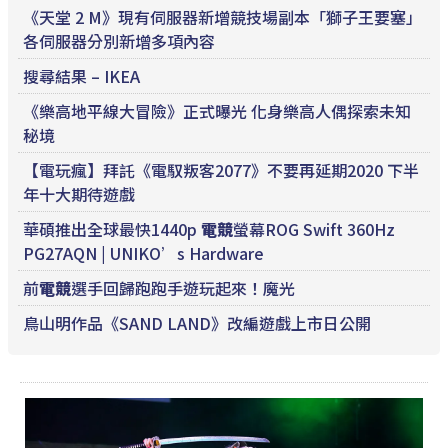
《天堂 2 M》現有伺服器新增競技場副本「獅子王要塞」
各伺服器分別新增多項內容
搜尋結果 – IKEA
《樂高地平線大冒險》正式曝光 化身樂高人偶探索未知
秘境
【電玩瘋】拜託《電馭叛客2077》不要再延期2020 下半
年十大期待遊戲
華碩推出全球最快1440p
電競
螢幕ROG Swift 360Hz
PG27AQN | UNIKO’s Hardware
前
電競
選手回歸跑跑手遊玩起來！魔光
鳥山明作品《SAND LAND》改編遊戲上市日公開