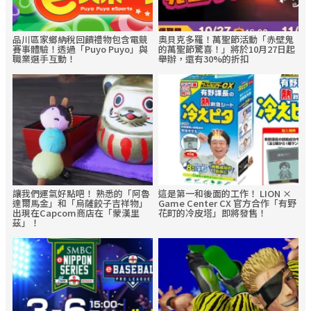
品川區家鄉納稅回饋禮物包含電競
奧貝克多羅！萬聖節活動「赤壁鬼
賽事體驗！透過「Puyo Puyo」與
的萬聖節驚喜！」將於10月27日起
職業選手互動！
舉辦，還有30%的折扣
讓我們運氣好點吧！ 熟悉的「阿魯
這是第一和後面的工作！ LION ×
達爾馬金」和「烏薩餃子吉祥物」
Game Center CX 官方合作「有野
出現在Capcom商店在「蒙漢里
花町的冷皮塔」即將發售！
茲」！