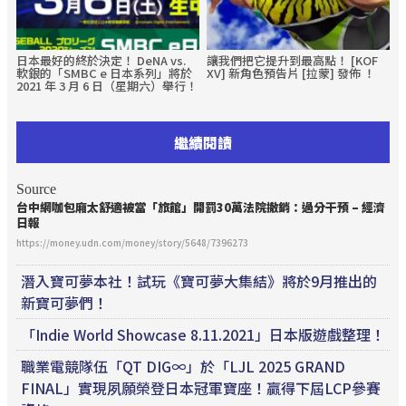
日本最好的終於決定！ DeNA vs.
讓我們把它提升到最高點！ [KOF
軟銀的「SMBC e 日本系列」將於
XV] 新角色預告片 [拉蒙] 發佈 ！
2021 年 3 月 6 日（星期六）舉行！
繼續閱讀
Source
台中網咖包廂太舒適被當「旅館」開罰30萬法院撤銷：過分干預 – 經濟
日報
https://money.udn.com/money/story/5648/7396273
潛入寶可夢本社！試玩《寶可夢大集結》將於9月推出的
新寶可夢們！
「Indie World Showcase 8.11.2021」日本版遊戲整理！
職業電競隊伍「QT DIG∞」於「LJL 2025 GRAND
FINAL」實現夙願榮登日本冠軍寶座！贏得下屆LCP參賽