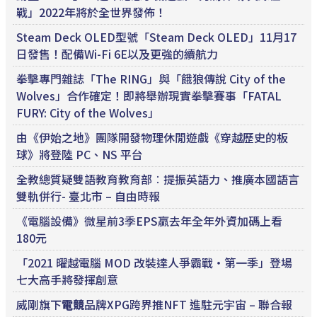
戰」2022年將於全世界發佈！
Steam Deck OLED型號「Steam Deck OLED」11月17
日發售！配備Wi-Fi 6E以及更強的續航力
拳擊專門雜誌「The RING」與「餓狼傳說 City of the
Wolves」合作確定！即將舉辦現實拳擊賽事「FATAL
FURY: City of the Wolves」
由《伊始之地》團隊開發物理休閒遊戲《穿越歷史的板
球》將登陸 PC、NS 平台
全教總質疑雙語教育教育部︰提振英語力、推廣本國語言
雙軌併行- 臺北市 – 自由時報
《電腦設備》微星前3季EPS贏去年全年外資加碼上看
180元
「2021 曜越電腦 MOD 改裝達人爭霸戰・第一季」登場
七大高手將發揮創意
威剛旗下
電競
品牌XPG跨界推NFT 進駐元宇宙 – 聯合報