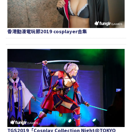
香港動漫電玩節2019 cosplayer合集
TGS2019「Cosplay Collection Night@TOKYO