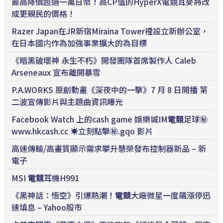
最高降價超過一萬日幣！高CP值的HyperX電競耳麥將改
成更親民的價格！
Razer Japan在JR新宿Miraina Tower裡設立新辦公室，
在日本國内作為加強事業擴大的為目標
《暗黑破壞神 永生不朽》開發團隊首席製作人 Caleb
Arseneaux 宣布離開暴雪
P.A.WORKS 原創動畫《深夜中的一擊》7 月 8 日開播 第
二波宣傳影片與主題曲資訊曝光
Facebook Watch 上的cash game 娛樂城IM
電競
足球㊙️
www.hkcash.cc ☀️立刻點擊㊙️.gqo 影片
高速傳輸/高畫質顯示需求攀升慧榮發布控制器新品 – 新
電子
MSI
電競
耳機H991
《黑神話：悟空》引爆熱潮！
電競
大廠微星一度飆漲停迅
速填息 – Yahoo股市