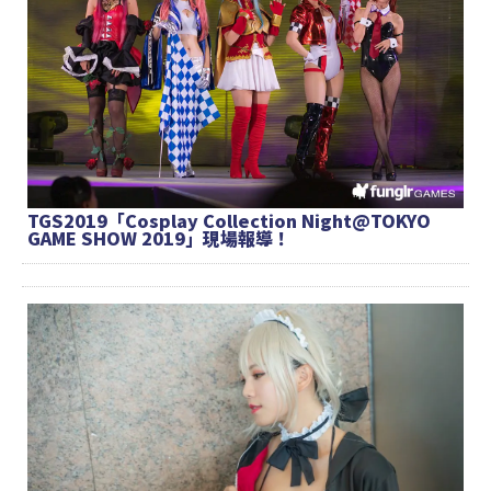
TGS2019「Cosplay Collection Night@TOKYO
GAME SHOW 2019」現場報導！