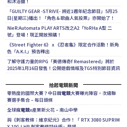
和沐浴鹽！
「GUILTY GEAR -STRIVE- 將近1週年紀念節目」5月25
日(星期三)播出！「角色＆歌曲人氣投票」亦開始了！
NieR:Automata PLAY ARTS改之A2「YoRHa A型 二
號」登場！現正開放預購！
《Street Fighter 6》 x 《忍者龜》限定合作活動！新角
色「A.K.I.」預告釋出
了解守護力量的RPG「美德傳奇f Remastered」將於
2025年1月16日發售！公開遊戲情報及TGS特別節目資訊
拾起電競新聞
零熱度的國際大賽？中日韓
電競
大賽曝光陣容，次級聯
賽選手集合 – 每日頭條
全球瘋
電競
x產業新火花 – 南山中學
與《刺客教條：維京紀元》合作！「 RTX 3080 SUPRIM
X 10G LHR 刺客教條特仕版」登場