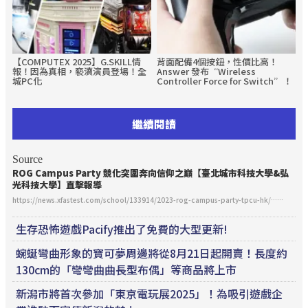
【COMPUTEX 2025】G.SKILL情
背面配備4個按鈕，性價比高！
報！因為真相，褻瀆演員登場！全
Answer 發布“Wireless
城PC化
Controller Force for Switch”！
繼續閱讀
Source
ROG Campus Party 競化突圍奔向信仰之巔【臺北城市科技大學&弘
光科技大學】直擊報導
https://news.xfastest.com/school/133914/2023-rog-campus-party-tpcu-hk/……
生存恐怖遊戲Pacify推出了免費的大型更新!
蜿蜒彎曲形象的寶可夢周邊將從8月21日起開賣！長度約
130cm的「彎彎曲曲長型布偶」等商品將上市
新潟市將首次參加「東京電玩展2025」！為吸引遊戲企