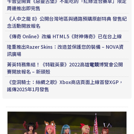
卡普空開賣《惡靈古堡》不能吃的「紅綠混合藥草」限定
周邊推出即完售
《人中之龍 8》公開台灣地區與通路預購原創特典 發售紀
念活動開放報名
《傳奇 Online》改編 HTML5《財神傳奇》已在台上線
隆重推出Razer Skins：改造並保護您的裝備 – NOVA資
訊廣場
菁英特務集結！《特戰英豪》2022高雄
電競
博覽會公開
賽開放報名 – 新頭殼
《空洞騎士：絲綢之歌》Xbox商店頁面上線首發XGP，
謠傳2025年1月發售