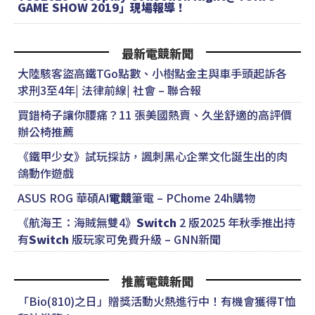
GAME SHOW 2019」現場報導！
最新電競新聞
大陸駭客盜高鐵TGo點數、小樹點金主與車手頭起訴各
求刑3至4年| 法律前線| 社會 – 聯合報
買錯椅子讓你腰痛？11 張美國熱賣、久坐舒適的高評價
辦公椅推薦
《鐵甲少女》試玩採訪，諷刺黑心企業文化誕生出的肉
鴿動作遊戲
ASUS ROG 華碩AI
電競
筆電 – PChome 24h購物
《航海王：海賊無雙4》
Switch
2 版2025 年秋季推出持
有
Switch
版玩家可免費升級 – GNN新聞
推薦電競新聞
「Bio(810)之日」贈獎活動火熱進行中！有機會獲得T恤