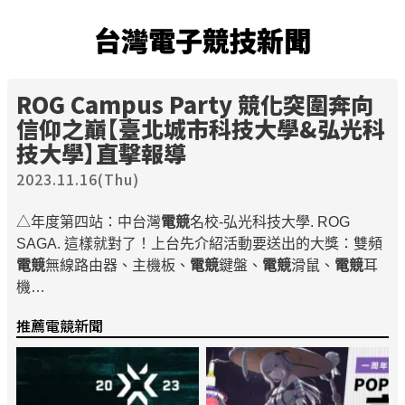
台灣電子競技新聞
ROG Campus Party 競化突圍奔向
信仰之巔【臺北城市科技大學&弘光科
技大學】直擊報導
2023.11.16(Thu)
△年度第四站：中台灣
電競
名校-弘光科技大學. ROG
SAGA. 這樣就對了！上台先介紹活動要送出的大獎：雙頻
電競
無線路由器、主機板、
電競
鍵盤、
電競
滑鼠、
電競
耳
機…
推薦電競新聞