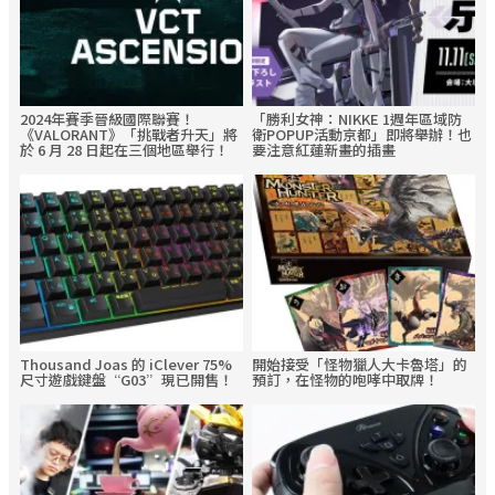
2024年賽季晉級國際聯賽！
「勝利女神：NIKKE 1週年區域防
《VALORANT》「挑戰者升天」將
衛POPUP活動京都」即將舉辦！也
於 6 月 28 日起在三個地區舉行！
要注意紅蓮新畫的插畫
Thousand Joas 的 iClever 75%
開始接受「怪物獵人大卡魯塔」的
尺寸遊戲鍵盤“G03”現已開售！
預訂，在怪物的咆哮中取牌！