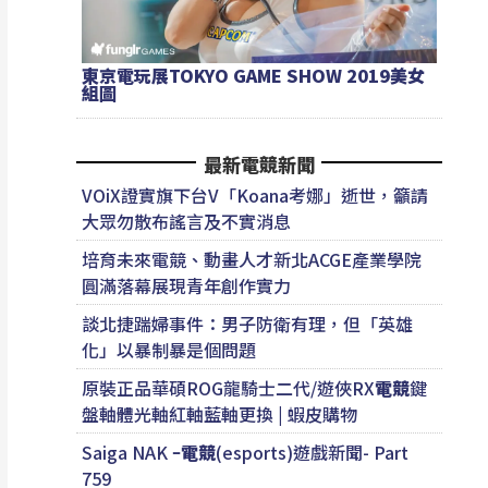
東京電玩展TOKYO GAME SHOW 2019美女
組圖
最新電競新聞
VOiX證實旗下台V「Koana考娜」逝世，籲請
大眾勿散布謠言及不實消息
培育未來電競、動畫人才新北ACGE產業學院
圓滿落幕展現青年創作實力
談北捷踹婦事件：男子防衛有理，但「英雄
化」以暴制暴是個問題
原裝正品華碩ROG龍騎士二代/遊俠RX
電競
鍵
盤軸體光軸紅軸藍軸更換 | 蝦皮購物
Saiga NAK ｰ
電競
(esports)遊戲新聞- Part
759