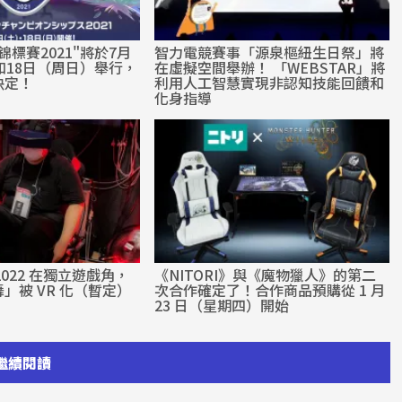
標賽2021"將於7月
智力電競賽事「源泉樞紐生日祭」將
和18日（周日）舉行，
在虛擬空間舉辦！ 「WEBSTAR」將
決定！
利用人工智慧實現非認知技能回饋和
化身指導
2022 在獨立遊戲角，
《NITORI》與《魔物獵人》的第二
」被 VR 化（暫定）
次合作確定了！合作商品預購從 1 月
23 日（星期四）開始
繼續閱讀