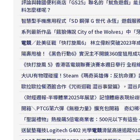
評論與韓國便利商店「GS25」聯名的「魷魚遊戲」能
料怎麼樣呢？
智慧型手機應用程式「SD 鋼彈 G 世代 永恆」遊戲服
系列最新作品「餓狼傳說 City of the Wolve
電競
／赴美征戰「快打旋風6」 林立偉盼突破2023年成績
陽壽甩槍！《黑色行動6》實況主不開鏡360度狙甩成功，跳出
《快打旋風 5》香港區電競聯賽決賽本週日舉行 全程
大UU有物理碰撞！Steam《瑪奇英雄傳：反抗命運
歐拉歐拉餐酒館合作《咒術迴戰 澀谷事變篇》，澀谷
〈財經週報-半導體業2025年展望〉記憶體廠表現紛
開箱＼PTCG第六彈《無極力量》擴充包開箱 奇幻稀
「聖誕禮物」熱搜飆5倍電商業者：500元以下有這些 – 
送鼠墊羅技Logitech G402 光學
電競
滑鼠高速追蹤910-