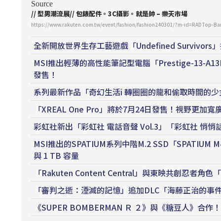
Source
// 型男潮流展// 包錶配件。3C攝影。就是帥 – 樂天市場
https://www.rakuten.com.tw/event/fashion/fashion240301/?m-id=RADTop-B
全新開放世界生存工藝遊戲「Undefined Survivo
MSI推出輕薄的高性能筆記型電腦「Prestige-13-A13M-5
發售！
系列最新作品「奇幻生活i 轉圈圈的龍和偷取時間的少
「XREAL One Pro」將於7月24日發售！視野更加
彩虹社新出「彩虹社 電話音聲 Vol.3」「彩虹社 
MSI推出的SPATIUM系列中階M.2 SSD「SPATIUM M4
與 1 TB 容量
「Rakuten Content Central」與東映共創忍者
「審判之逝：湮滅的記憶」追加DLC「海藤正治的事
《SUPER BOMBERMAN Ｒ ２》與《糖豆人》合作！