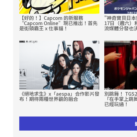
【好的！】Capcom 的新服務
"神奇寶貝日本錦
“Capcom Online”現已推出！首先
17日（週六）
是街頭霸王 x 仕事貓！
流媒體分發也
《絕地求生》x「aespa」合作影片發
別跳舞！ TGS
布！期待兩種世界觀的融合
「在手掌上跳舞
已經玩過！