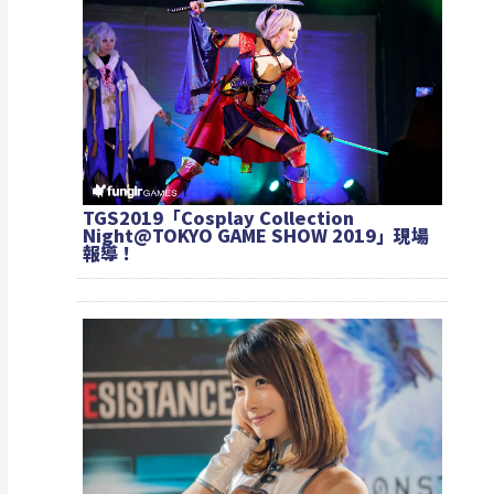
TGS2019「Cosplay Collection
Night@TOKYO GAME SHOW 2019」現場
報導！