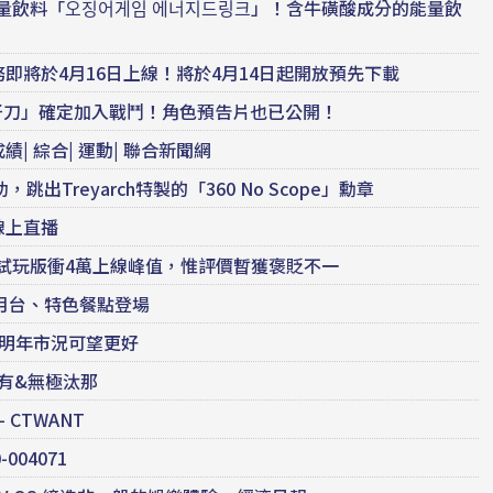
量飲料「오징어게임 에너지드링크」！含牛磺酸成分的能量飲
務即將於4月16日上線！將於4月14日起開放預先下載
s」中「牙刀」確定加入戰鬥！角色預告片也已公開！
| 綜合| 運動| 聯合新聞網
Treyarch特製的「360 No Scope」勳章
線上直播
》試玩版衝4萬上線峰值，惟評價暫獲褒貶不一
月台、特色餐點登場
歧明年市況可望更好
有&無極汰那
CTWANT
004071