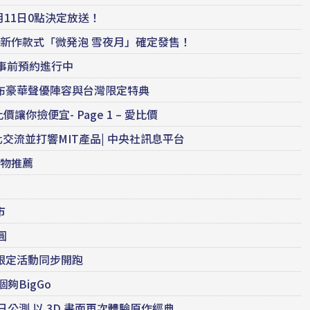
9月11日0點決定放送！
完全新作款式「微発泡 雪夜月」確定發售！
 事前預約進行中
公布豪華聲優陣容與台灣限定特典
比價讓你撿便宜- Page 1 – 愛比價
流並打響MIT產品| 中央社訊息平台
選購物推薦
市
圓
限定活動同步開跑
個夠BigGo
今日公測 以 3D 畫面再次體驗原作經典