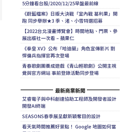
5分鐘看台股/2020/12/25早盤最前線
《蔚藍檔案》日版大決戰「室內戰 葛利果」開
跑 同步舉辦★3 季、渚、小雪特選招募
【2022台北漫畫博覽會】時間地點、門票、參
展出版社一次看 – 蘋果仁
《拳皇 XV》公布「哈迪蘭」角色宣傳影片 剽
悍傭兵指揮官再次登場
青春歌劇團養成遊戲《青山輕歌劇》公開主視
覺與官方網站 事前登錄活動同步登場
最新商業新聞
艾睿電子與中科創達協助工程師及開發者設計
開發AI終端
SEASONS春季展呈獻新穎奪目的設計
看天氣時間推薦好景點！ Google 地圖如何當