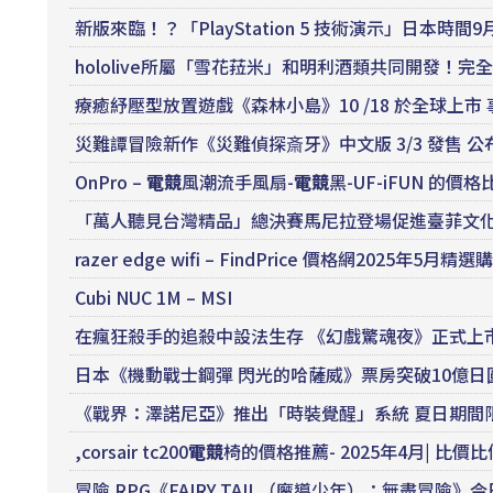
新版來臨！？「PlayStation 5 技術演示」日本時間
hololive所屬「雪花菈米」和明利酒類共同開發！
療癒紓壓型放置遊戲《森林小島》10 /18 於全球上市
災難譚冒險新作《災難偵探斎牙》中文版 3/3 發售 
OnPro –
電競
風潮流手風扇-
電競
黑-UF-iFUN 的價格
「萬人聽見台灣精品」總決賽馬尼拉登場促進臺菲文化交
razer edge wifi – FindPrice 價格網2025年5月精
Cubi NUC 1M – MSI
在瘋狂殺手的追殺中設法生存 《幻戲驚魂夜》正式上
日本《機動戰士鋼彈 閃光的哈薩威》票房突破10億日
《戰界：澤諾尼亞》推出「時裝覺醒」系統 夏日期間
,corsair tc200
電競
椅的價格推薦- 2025年4月| 比價比
冒險 RPG《FAIRY TAIL（魔導少年）：無盡冒險》