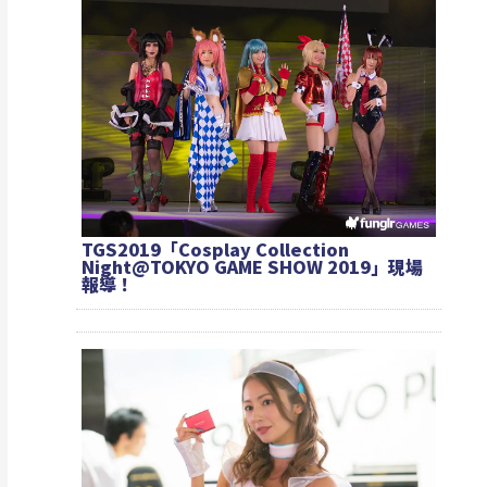
TGS2019「Cosplay Collection
Night@TOKYO GAME SHOW 2019」現場
報導！