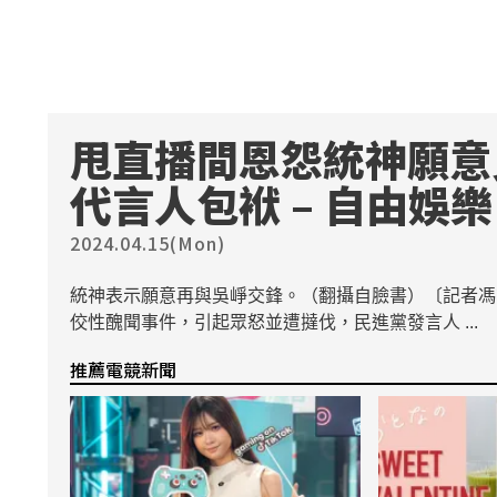
甩直播間恩怨統神願意
代言人包袱 – 自由娛樂
2024.04.15(Mon)
統神表示願意再與吳崢交鋒。（翻攝自臉書）〔記者馮
佼性醜聞事件，引起眾怒並遭撻伐，民進黨發言人 ...
推薦電競新聞