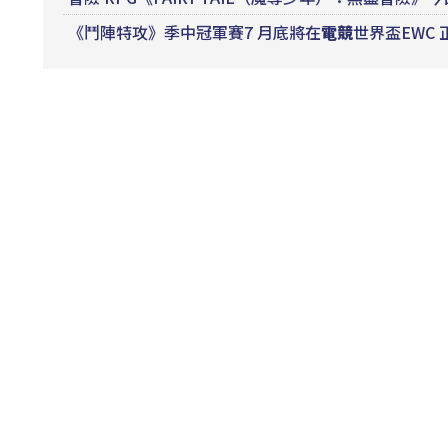
《鬥陣特攻》季中冠軍賽7 月底將在
電競
世界盃EWC 