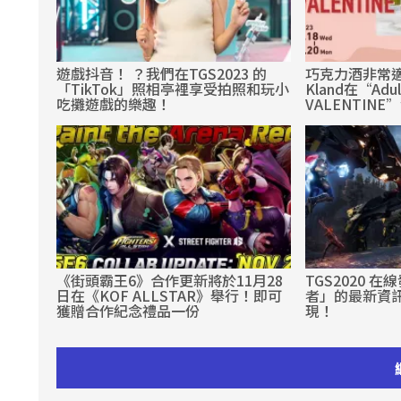
遊戲抖音！ ？我們在TGS2023 的
巧克力酒非常
「TikTok」照相亭裡享受拍照和玩小
Kland在“Adul
吃攤遊戲的樂趣！
VALENTIN
《街頭霸王6》合作更新將於11月28
TGS2020 
日在《KOF ALLSTAR》舉行！即可
者」的最新資
獲贈合作紀念禮品一份
現！