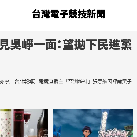
台灣電子競技新聞
見吳崢一面：望拋下民進黨
亦寧／台北報導〕
電競
直播主「亞洲統神」張嘉航因評論黃子