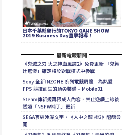
日本千葉縣舉行的TOKYO GAME SHOW
2019 Business Day直擊報導！
最新電競新聞
《鬼滅之刃 火之神血風譚2》免費更新 「鬼舞
辻無慘」確定將於對戰模式中參戰
Sony 全新INZONE 系列
電競
周邊｜為熱愛
FPS 競技而生的頂尖裝備 – Mobile01
Steam傳新規再限成人內容，禁止遊戲上線後
透過「NSFW補丁」更新
SEGA官網洩漏文字，《人中之龍 極3》醞釀公
開
《忍者龜》系列最終章《忍者龜：最後的浪