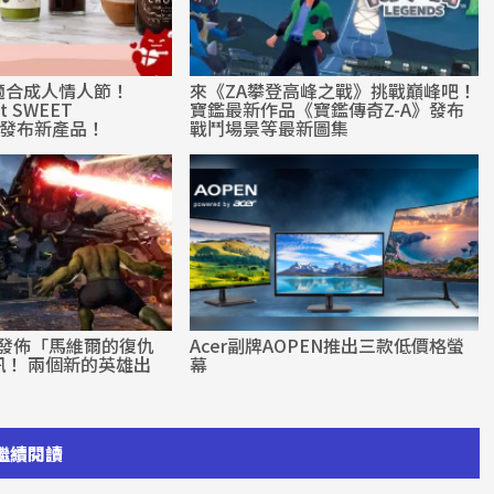
適合成人情人節！
來《ZA攀登高峰之戰》挑戰巔峰吧！
t SWEET
寶鑑最新作品《寶鑑傳奇Z-A》發布
E”發布新產品！
戰鬥場景等最新圖集
在線發佈「馬維爾的復仇
Acer副牌AOPEN推出三款低價格螢
訊！ 兩個新的英雄出
幕
繼續閱讀