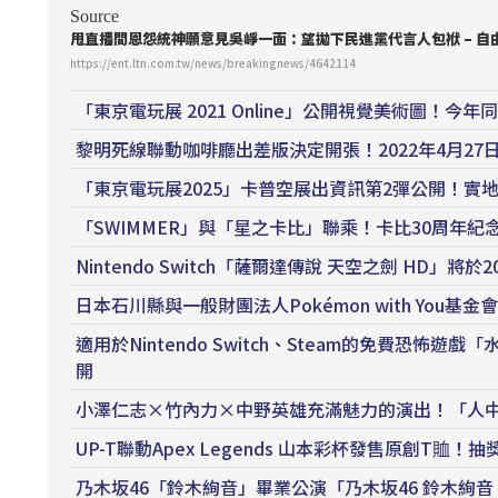
Source
甩直播間恩怨統神願意見吳崢一面：望拋下民進黨代言人包袱 – 自
https://ent.ltn.com.tw/news/breakingnews/4642114
「東京電玩展 2021 Online」公開視覺美術圖！今年同
黎明死線聯動咖啡廳出差版決定開張！2022年4月27
「東京電玩展2025」卡普空展出資訊第2彈公開！
「SWIMMER」與「星之卡比」聯乘！卡比30周年紀
Nintendo Switch「薩爾達傳說 天空之劍 HD」將
日本石川縣與一般財團法人Pokémon with Yo
適用於Nintendo Switch、Steam的免費恐
開
小澤仁志×竹內力×中野英雄充滿魅力的演出！「人中之龍0
UP-T聯動Apex Legends 山本彩杯發售原創T
乃木坂46「鈴木絢音」畢業公演「乃木坂46 鈴木絢音 