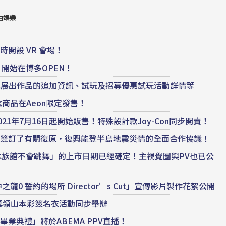
由娛樂
時開設 VR 會場！
日開始在博多OPEN！
實地展出作品的追加資訊、試玩及招募優惠試玩活動詳情等
念商品在Aeon限定發售！
於2021年7月16日起開始販售！特殊設計款Joy-Con同步開賣！
u基金會簽訂了有關復原・復興能登半島地震災情的全面合作協議！
怖遊戲「水族館不會跳舞」的上市日期已經確定！主視覺圖與PV也已公
 誓約的場所 Director’s Cut」宣傳影片製作花絮公開
賉！抽獎領山本彩簽名衣活動同步舉辦
畢業典禮」將於ABEMA PPV直播！