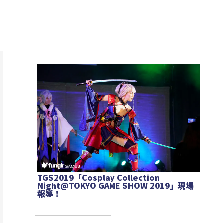
TGS2019「Cosplay Collection
Night@TOKYO GAME SHOW 2019」現場
報導！