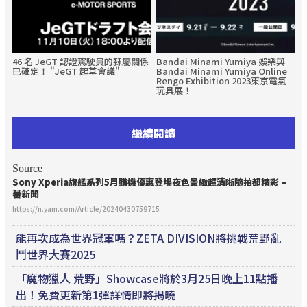
46 名 JeGT 認證駕駛員的隸屬關係
Bandai Minami Yumiya 娛樂與
已確定！ "JeGT 起草會議"
Bandai Minami Yumiya Online
Rengo Exhibition 2023東京電氣
玩具展！
繼續閱讀
Source
Sony Xperia旗艦系列5月購機優惠登場夜色景緻超清晰隨拍都精彩 –
蕃新聞
https://n.yam.com/Article/20240430759715
能再次成為世界冠軍嗎？ZETA DIVISION將挑戰荒野亂
鬥世界大賽2025
「魔物獵人 荒野」Showcase將於3月25日晚上11點播
出！免費更新第1彈詳情即將揭曉