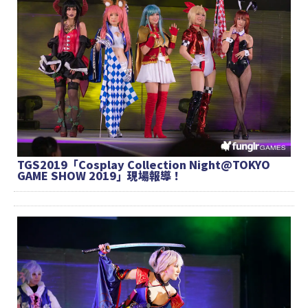
TGS2019「Cosplay Collection Night@TOKYO
GAME SHOW 2019」現場報導！