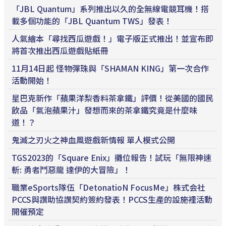
「JBL Quantum」系列推出以久的全無線電競耳機！搭
載多個功能的「JBL Quantum TWS」發表！
人氣繪本「尋找西瓜遊戲！」電子版正式推出！並宣布即
將首次推出西瓜遊戲貼紙冊
11月14日起 怪物彈珠與「SHAMAN KING」第一次合作
活動開始！
星巴克新作「蘋果洋梨香料茶拿鐵」評價！從美國的國民
飲品「氣泡蘋果汁」發想而來的茶拿鐵究竟是什麼味
道！？
鬼滅之刃火之神血風遊戲新情報 單人模式公開
TGS2023的「Square Enix」攤位報告！試玩「無限神速
斬: 勇者鬥惡龍 達伊的大冒險」！
職業eSports隊伍「DetonatioN FocusMe」株式会社
PCCS與讚助協讚契約簽約發表！PCCS生產的設施裡活動
開催預定