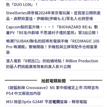
色「DUO LON」！
SteelSeries將參展2024年東京電玩展，並首度公開新產
品，高野麻里佳、伊織萌(伊織もえ)等名人也將登場
Capcom製的直升機・・・！「BIOHAZARD RE:4」動
畫PV「RE名作劇場 不思議村子裡的里昂」第3話公開！
鳴潮TSUBAKI聯名的超稀有電競手機「REDMAGIC 10S
Pro 鳴潮版」實機開箱！手機殼與立牌等配件也相當豪
華
潛入電影「8號出口」的拍攝地點！Million Production
的藝人們挑戰異常現象的真人影片公開
拾起電競新聞
《碧藍航線 Crosswave》NS 繁中版確定上市 同時宣布
PS4 中文版追加內容
MSI 微星Optix G244F 平面
電競
螢幕 – 驊哥電腦