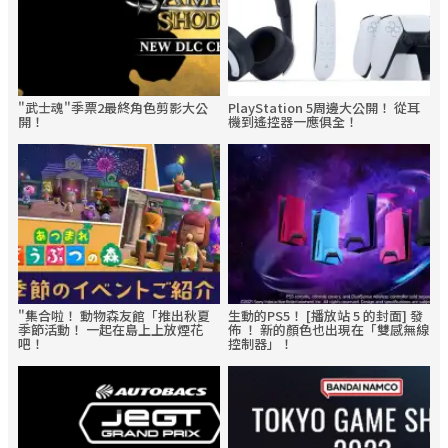
"武士魂"季票2最終角色剪影大公
PlayStation 5周邊大公開！ 從耳
開！
機到遙控器一應俱全！
"集合啦！ 動物森友館「推出秋夏
生動的PS5！ [播放站 5 的封面] 發
季節活動！ 一起在島上上放煙花
佈 ！ 新的顏色也出現在「雙感無線
吧！
控制器」！