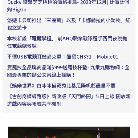
Ducky 鍵盤芝芝桃桃的價格推薦- 2023年12月| 比價比個
夠BigGo
悠遊卡公司推出「三麗鷗」以及「卡娜赫拉的小動物」紅
包悠遊卡
本校新設「
電競
學程」 前AHQ職業戰隊選手西門夜說擔
任
電競
總教練
平價USB
電競
耳機麥克風！酷碼CH331 – Mobile01
買羅技全品牌商品滿$999送羅技杯墊- 九乘九購物網：全
國最專業的辦公文具線上採購！
《娛樂世界》白冰冰備戰秀比基尼陽帆虧盡量不要
《古劍奇譚網路版》新改版「天門終開」5 日上線 開放新
遊戲內容與帳號共享機制