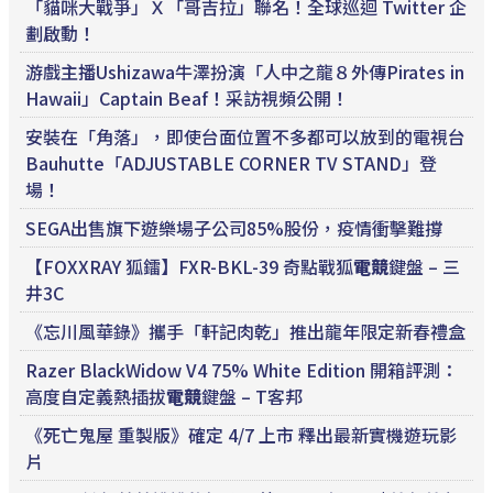
「貓咪大戰爭」Ｘ「哥吉拉」聯名！全球巡迴 Twitter 企
劃啟動！
游戲主播Ushizawa牛澤扮演「人中之龍８外傳Pirates in
Hawaii」Captain Beaf！采訪視頻公開！
安裝在「角落」，即使台面位置不多都可以放到的電視台
Bauhutte「ADJUSTABLE CORNER TV STAND」登
場！
SEGA出售旗下遊樂場子公司85%股份，疫情衝擊難撐
【FOXXRAY 狐鐳】FXR-BKL-39 奇點戰狐
電競
鍵盤 – 三
井3C
《忘川風華錄》攜手「軒記肉乾」推出龍年限定新春禮盒
Razer BlackWidow V4 75% White Edition 開箱評測：
高度自定義熱插拔
電競
鍵盤 – T客邦
《死亡鬼屋 重製版》確定 4/7 上市 釋出最新實機遊玩影
片