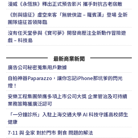
漫威《永恆族》釋出正式預告影片 攜手對抗古老宿敵
《劍與遠征》虛空來客「無貌俠盜 – 羅賓漢」登場 全新
團隊遠征首領降臨
沒有任天堂參與《寶可夢》開發商壓注全新動作冒險遊
戲 – 科技島
最新商業新聞
廣告公司秘密蒐集用戶數據
自拍神器Paparazzo，讓你忘記iPhone那坑爹的閃光
燈！
安樂工程集團榮膺多項上市公司大獎 企業管治及可持續
業務策略獲廣泛認可
「一分鐘診所」入駐上海交通大學 AI 科技守護高校師生
健康
7-11 與 全家 對於門市 剩食 問題的解法