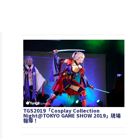
TGS2019「Cosplay Collection
Night@TOKYO GAME SHOW 2019」現場
報導！