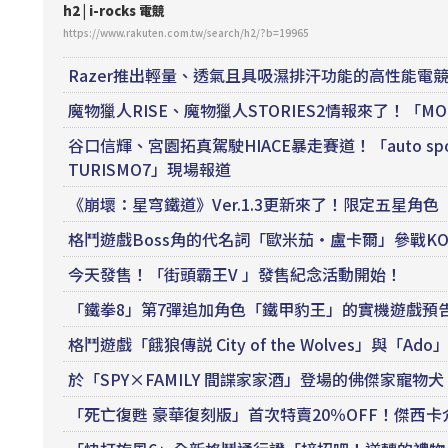
h2 | i-rocks
電競
https://www.rakuten.com.tw/search/h2/?b=19965
Razer推出輕量、透氣且具吸濕排汗功能的高性能電競運動衫
魔物獵人RISE、魔物獵人STORIES2情報來了！「MONSTE
谷口信輝、宮園拓真駕駛HIACE暴走賽道！「auto sport CU
TURISMO7」現場報道
《崩壞：星穹鐵道》Ver.1.3更新來了！限定五星角
格鬥遊戲Boss角的代名詞「歐米茄‧盧卡爾」參戰KOF
今天發售！「街頭霸王V 」發售紀念活動開始！
「鐵拳8」第7彈追加角色「鐵甲豹王」的實機遊戲預告片
格鬥遊戲「餓狼傳説 City of the Wolves」與
於「SPY×FAMILY 間諜家家酒」登場的佛傑家寵
「死亡復甦 豪華復刻版」首次特賣20％OFF！傑西