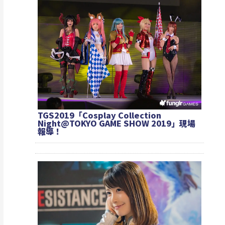
TGS2019「Cosplay Collection
Night@TOKYO GAME SHOW 2019」現場
報導！