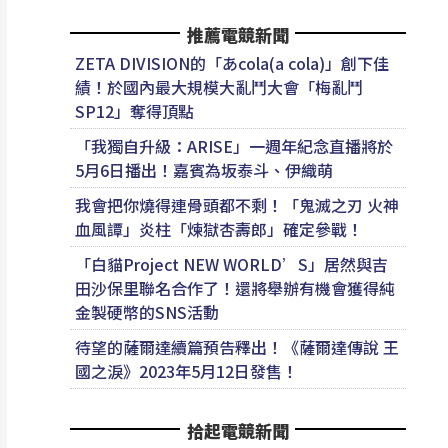
推薦電競新聞
ZETA DIVISION的「あcola(a cola)」創下佳
績！於國內最大規模大亂鬥大會「梅亂鬥
SP12」奪得頂點
「我獨自升級：ARISE」一週年紀念直播將於
5月6日播出！嘉賓為坂泰斗、伊織萌
我會把你燒得連骨頭都不剩！「鬼滅之刃 火神
血風譚」炎柱「煉獄杏壽郎」確定參戰！
「白貓Project NEW WORLD’S」居然與吉
田沙保里聯名合作了！還將舉辦有機會獲得純
金製硬幣的SNS活動
待望的薩爾達續篇預告釋出！《薩爾達傳說 王
國之淚》2023年5月12日發售！
拾起電競新聞