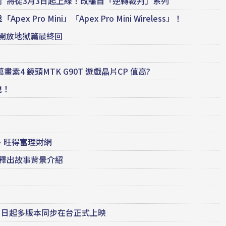
」將從3月3日起上線！改編自「逆轉裁判」系列
 Pro Mini」「Apex Pro Mini Wireless」！
 開放地獄篇最終回
 萬畫素4 鏡頭MTK G90T 遊戲晶片CP 值高?
現！
– 旺得富理財網
 釋出故事背景介紹
！
 2 日起多版本同步在台正式上映