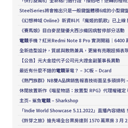
「快打旋風6」全新格鬥通行證「接招吧！逆轉的禮物
SteelSeries將會推出只是一般鍵盤體積6成的小型鍵盤「Apex
《幻想神域 Online》新資料片「魔姬的凱歌」已上線
《賽馬娘》目白麥昆聲優大西沙織因病暫停部分活動
電競
手機？紅米Redmi Note 8 Pro 實測開箱｜6400
全新造型設計，質感與散熱兼具，更擁有亮眼超頻表
【公告】元大金控代子公司元大證金副董事長異動
最近有什麼不錯的
電競
筆電？ – 3C板 – Dcard
《熱門族群》NB雙A品牌銷售報喜技術面呈多頭排列 
休閒放置新作《喵星物語：放置型 RPG》代理權確定
主页– 鯊魚
電競
– Sharkshop
「Indie World Showcase 5.11.2022」直播內容總結
《鈴芽之旅》搶先場全台票房達到 1570 萬票房 3 月