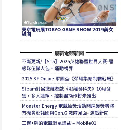
東京電玩展TOKYO GAME SHOW 2019美女
組圖
最新電競新聞
不斷更新/【S15】2025英雄聯盟世界大賽-晉
級隊伍懶人包 – 運動視界
2025 SF Online 軍團盃《榮耀集結制霸戰場》
Steam射禽撤離遊戲《逃離鴨科夫》10月發
售，多人連線、控制器操作暫未推出
Monster Energy
電競
抽獎活動開跑獲獎者將
有機會赴韓國與Gen.G 戰隊見面- 遊戲新聞
三模+輕的
電競
滑鼠請益 – Mobile01