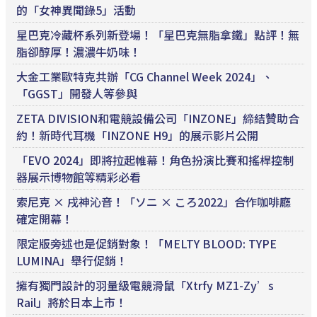
的「女神異聞錄5」活動
星巴克冷藏杯系列新登場！「星巴克無脂拿鐵」點評！無
脂卻醇厚！濃濃牛奶味！
大金工業歐特克共辦「CG Channel Week 2024」、
「GGST」開發人等參與
ZETA DIVISION和電競設備公司「INZONE」締結贊助合
約！新時代耳機「INZONE H9」的展示影片公開
「EVO 2024」即將拉起帷幕！角色扮演比賽和搖桿控制
器展示博物館等精彩必看
索尼克 × 戌神沁音！「ソニ × ころ2022」合作咖啡廳
確定開幕！
限定版旁述也是促銷對象！「MELTY BLOOD: TYPE
LUMINA」舉行促銷！
擁有獨門設計的羽量級電競滑鼠「Xtrfy MZ1-Zy’s
Rail」將於日本上市！