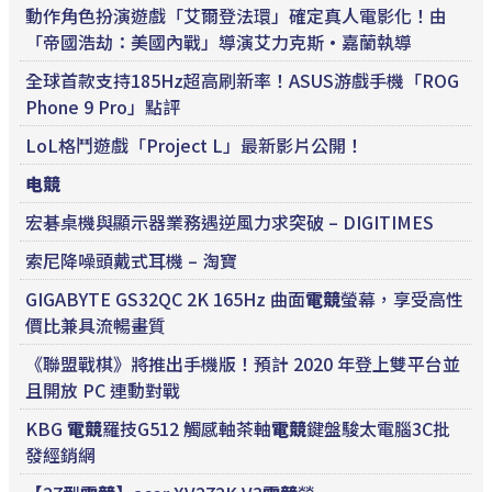
動作角色扮演遊戲「艾爾登法環」確定真人電影化！由
「帝國浩劫：美國內戰」導演艾力克斯·嘉蘭執導
全球首款支持185Hz超高刷新率！ASUS游戲手機「ROG
Phone 9 Pro」點評
LoL格鬥遊戲「Project L」最新影片公開！
电競
宏碁桌機與顯示器業務遇逆風力求突破 – DIGITIMES
索尼降噪頭戴式耳機 – 淘寶
GIGABYTE GS32QC 2K 165Hz 曲面
電競
螢幕，享受高性
價比兼具流暢畫質
《聯盟戰棋》將推出手機版！預計 2020 年登上雙平台並
且開放 PC 連動對戰
KBG
電競
羅技G512 觸感軸茶軸
電競
鍵盤駿太電腦3C批
發經銷網