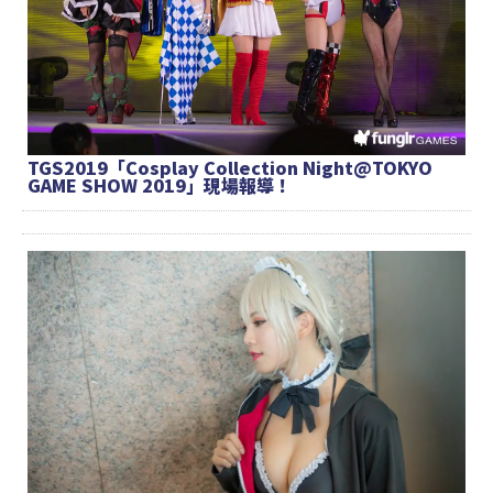
TGS2019「Cosplay Collection Night@TOKYO
GAME SHOW 2019」現場報導！