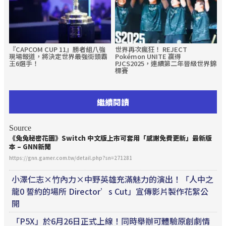
『CAPCOM CUP 11』勝者組八強
世界再次瘋狂！ REJECT
現場報道，將決定世界最強街頭霸
Pokémon UNITE 贏得
王6選手！
PJCS2025，連續第二年晉級世界錦
標賽
繼續閱讀
Source
《兔兔秘密花園》
Switch
中文版上市可套用「感謝免費更新」最新版
本 – GNN新聞
https://gnn.gamer.com.tw/detail.php?sn=271281
小澤仁志×竹內力×中野英雄充滿魅力的演出！「人中之
龍0 誓約的場所 Director’s Cut」宣傳影片製作花絮公
開
「P5X」於6月26日正式上線！同時舉辦可體驗原創劇情