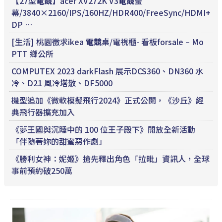
【27型
電競
】acer XV272K V3
電競
螢
幕/3840×2160/IPS/160HZ/HDR400/FreeSync/HDMI+
DP …
[生活] 桃園徵求ikea
電競
桌/電視櫃- 看板forsale – Mo
PTT 鄉公所
COMPUTEX 2023 darkFlash 展示DCS360、DN360 水
冷、D21 風冷塔散、DF5000
機型追加《微軟模擬飛行2024》正式公開，《沙丘》經
典飛行器擴充加入
《夢王國與沉睡中的 100 位王子殿下》開放全新活動
「伴隨著妳的甜蜜惡作劇」
《勝利女神：妮姬》搶先釋出角色「拉毗」資訊人，全球
事前預約破250萬