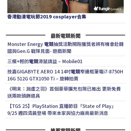
香港動漫電玩節2019 cosplayer合集
最新電競新聞
Monster Energy
電競
抽獎活動開跑獲獎者將有機會赴韓
國與Gen.G 戰隊見面- 遊戲新聞
三模+輕的
電競
滑鼠請益 – Mobile01
技嘉GIGABYTE AERO 14 14吋
電競
窄邊框筆電i7-8750H
16G 512G GTX1050 Ti – 旋轉拍賣
《明末：淵虛之羽》首個豪華擴充包現已推出 更新免費
送兩款頭飾道具
【TGS 25】PlayStation 直播節目「State of Play」
9/25 週四清晨登場 帶來本家與協力廠商最新消息
推薦電競新聞