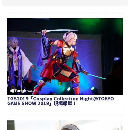
TGS2019「Cosplay Collection Night@TOKYO
GAME SHOW 2019」現場報導！