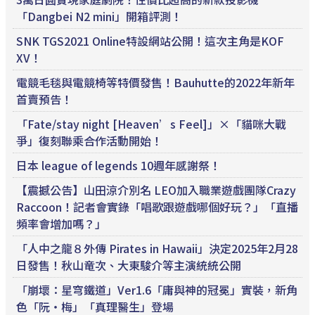
「Dangbei N2 mini」開箱評測！
SNK TGS2021 Online特設網站公開！這次主角是KOF
XV！
電競毛毯與電競椅等特價發售！Bauhutte的2022年新年
首賣預告！
「Fate/stay night [Heaven’s Feel]」×「貓咪大戰
爭」復刻聯乘合作活動開始！
日本 league of legends 10週年感謝祭！
【震撼公告】山田涼介別名 LEO加入職業遊戲團隊Crazy
Raccoon！記者會實錄「唱歌跟遊戲哪個好玩？」「直播
頻率會增加嗎？」
「人中之龍８外傳 Pirates in Hawaii」決定2025年2月28
日發售！秋山竜次、大東駿介等主演統統公開
「崩壞：星穹鐵道」Ver1.6「庸與神的冠冕」實裝，新角
色「阮・梅」「真理醫生」登場