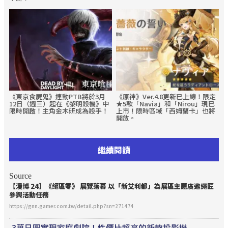
《東京食屍鬼》連動PTB將於3月
《原神》Ver.4.8更新已上線！限定
12日（週三）起在《黎明殺機》中
★5款「Navia」和「Nirou」現已
限時開啟！主角金木研成為殺手！
上市！限時區域「西姆蘭卡」也將
開放。
繼續閱讀
Source
【漫博 24】《絕區零》 展覽落幕 以「新艾利都」為展區主題廣邀繩匠
參與活動任務
https://gnn.gamer.com.tw/detail.php?sn=271474
3萬日圓實現家庭劇院！性價比超高的新款投影機