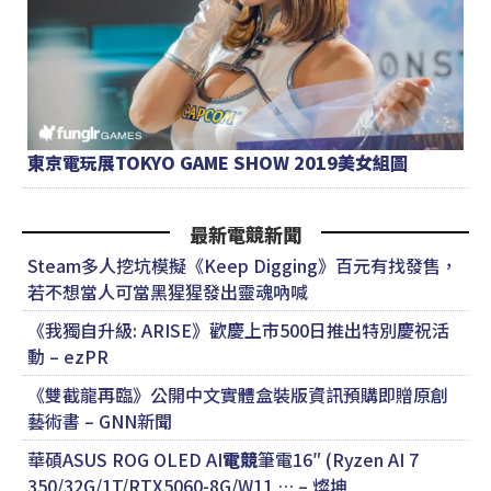
東京電玩展TOKYO GAME SHOW 2019美女組圖
最新電競新聞
Steam多人挖坑模擬《Keep Digging》百元有找發售，
若不想當人可當黑猩猩發出靈魂吶喊
《我獨自升級: ARISE》歡慶上市500日推出特別慶祝活
動 – ezPR
《雙截龍再臨》公開中文實體盒裝版資訊預購即贈原創
藝術書 – GNN新聞
華碩ASUS ROG OLED AI
電競
筆電16″ (Ryzen AI 7
350/32G/1T/RTX5060-8G/W11 … – 燦坤