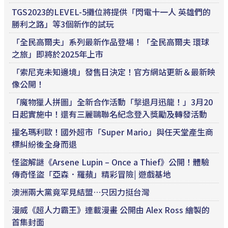
TGS2023的LEVEL-5攤位將提供「閃電十一人 英雄們的
勝利之路」等3個新作的試玩
「全民高爾夫」系列最新作品登場！「全民高爾夫 環球
之旅」即將於2025年上市
「索尼克未知邊境」發售日決定！官方網站更新＆最新映
像公開！
「魔物獵人拼圖」全新合作活動「撃退月迅龍！」3月20
日起實施中！還有三麗鷗聯名紀念登入獎勵及轉發活動
撞名瑪利歐！國外超市「Super Mario」與任天堂產生商
標糾紛後全身而退
怪盜解謎《Arsene Lupin – Once a Thief》公開！體驗
傳奇怪盜「亞森．羅蘋」精彩冒險| 遊戲基地
澳洲兩大黨竟罕見結盟…只因力挺台灣
漫威《超人力霸王》連載漫畫 公開由 Alex Ross 繪製的
首集封面