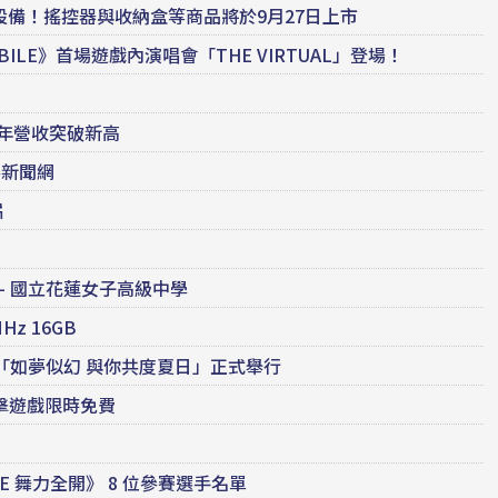
2用週邊設備！搖控器與收納盒等商品將於9月27日上市
OBILE》首場遊戲內演唱會「THE VIRTUAL」登場！
9年營收突破新高
善新聞網
片
– 國立花蓮女子高級中學
Hz 16GB
日祭典「如夢似幻 與你共度夏日」正式舉行
射擊遊戲限時免費
CE 舞力全開》 8 位參賽選手名單