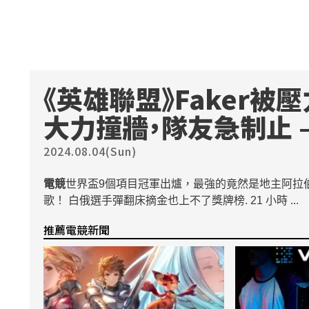
《英雄聯盟》Faker
大力撞牆，隊友急制止 –
2024.08.04(Sun)
電競
世界盃9個項目冠軍出爐，最強的竟然是地主阿拉伯戰
歌！ 白俄選手彈翻床摘金也上不了獎牌榜. 21 小時 ...
推薦電競新聞