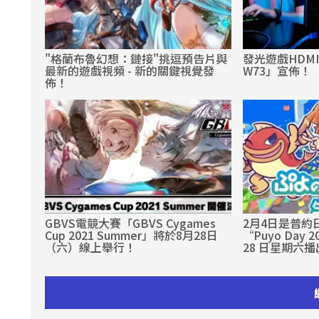
"格蘭布魯幻想：鏈接"挑逗預告片與
發光遊戲HDMI
最新的遊戲視頻 - 新的關鍵視覺發
W73」宣佈！
佈！
GBVS電競大賽「GBVS Cygames
2月4日是普約
Cup 2021 Summer」將於8月28日
“Puyo Day 
（六）線上舉行！
28 日星期六