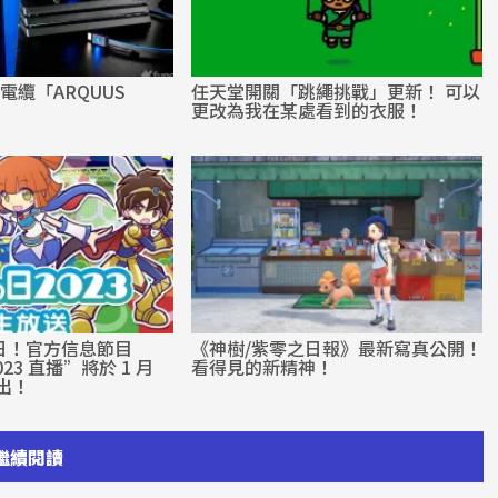
電纜「ARQUUS
任天堂開關「跳繩挑戰」更新！ 可以
更改為我在某處看到的衣服！
日！官方信息節目
《神樹/紫零之日報》最新寫真公開！
2023 直播”將於 1 月
看得見的新精神！
播出！
繼續閱讀