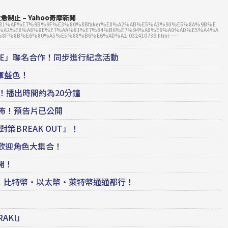
制止 – Yahoo奇摩新聞
E8%81%AF%E7%9B%9F%E3%80%8Bfaker%E8%A2%AB%E5%A3%93%E5%8A%9B%E
%A2%E8%A8%8E%E7%AA%81%E7%84%B6%E7%94%A8%E9%A0%AD%E5%A4%A
F%8B%E6%80%A5%E5%88%B6%E6%AD%A2-032410739.html……
N RE」聯名合作！同步進行紀念活動
軍藍色！
點起播出！播出時間約為20分鐘
發佈！預告片已公開
對策BREAK OUT」！
t發售！受歡迎角色大集合！
公開！
幣！比特幣・以太幣・萊特幣通通都行！
AKI」