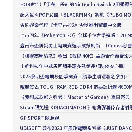
HORI推出「伊布」設計的Nintendo Switch 
超人氣K-POP女團「BLACKPINK」將於《PUBG M
雲豹娛樂代理《卡里古拉2》今秋推出繁體中文版
上市四年《Pokemon GO》全球千億台幣進帳，201
臺南市盃防災勇士電競賽選手成績刷新 – TCnews慈
《模擬高壓清洗》釋出《戰鎚 40K》主題合作預告影
十銓科技年中感恩回饋季眾多熱銷品項防疫安心購
2025黎明盃
電競
校園爭霸賽，請學生踴躍報名參加。 
曜越發表 TOUGHRAM RGB DDR4 電競記憶體 4600M
《我想成為影之強者！Master of Garden》夏
Steam限免送《DRACOMATON 》俯角彈幕倖存者
GT SPORT 隨意跑
UBISOFT 公布2023 年奧運
電競
系列賽《JUST DAN