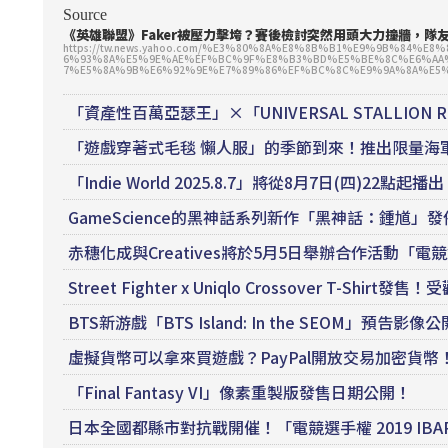
Source
《英雄聯盟》Faker被壓力擊垮？賽後檢討突然用頭大力撞牆，隊友急
https://tw.news.yahoo.com/%E3%80%8A%E8%8B%B1%E9%9B%84%
6%93%8A%E5%9E%AE%EF%BC%9F%E8%B3%BD%E5%BE%8C%E6%AA
7%E5%8A%9B%E6%92%9E%E7%89%86%EF%BC%8C%E9%9A%8A%E5%8
「資產性百萬亞瑟王」×「UNIVERSAL STALLIO
「遊戲穿著式毛毯 懶人服」的季節到來！推出限量海
「Indie World 2025.8.7」將從8月7日(四)22
GameScience的黑神話系列新作「黑神話：鍾馗」
赤穗化成與Creatives將於5月5日舉辦合作活動「電競
Street Fighter x Uniqlo Crossover T-Shir
BTS新游戲「BTS Island: In the SEOM」預告影像
虛擬貨幣可以拿來買遊戲？PayPal開放交易加密貨
「Final Fantasy VI」像素重製版發售日期公開！
日本全國都縣市對抗戰開催！「電競選手權 2019 IBAR