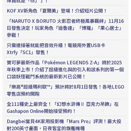
隊員就是「你」了！
KOF XV新角色「夏爾美」登場！介紹短片公開！
「NARUTO X BORUTO 火影忍者終極風暴羈絆」11月16
日發售決定！玩家角色「迪魯達」「博羅」「果心居士」
參戰！
只需連接著就能把音效升級！電競用外置USB卡
Xtrfy「SC1」發售！
寶可夢最新作品「Pokémon LEGENDS Z-A」將於2025
年秋季上市！介紹了超級進化與的引入和該系列的第一個
口袋妖怪戰鬥系統的最新影片已公開！
「樂高®超級瑪利歐™」預計將於8月1日發售！各地LEGO
零售店預約開跑
全111種史上最齊全！「幻想水滸傳Ⅱ 亞克力吊飾」在
Gashapon Online開始接受預約！
Dangbei當貝4K家用投影機「Mars Pro」評測！最大投
射200英寸畫面，日夜皆宜的旗艦機種