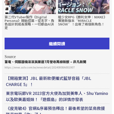
第二代VTuber製作《Digital
槍少女RPG《勝利女神：NIKKE》
Persona》開始招募，從名字、角
實施新版本“MIRACLE
色設計到成長策略，一切都由AI決
SNOW”！出現了兩個新角色！
定
繼續閱讀
Source
筆電、伺服器燒滾滾英業達7月營收再締新猷 – 非凡新聞
https://news.ustv.com.tw/newsdetail/20240808A001007
【開箱實測】JBL 最新款便攜式藍芽音箱「JBL
CHARGE 5」！
東京電玩節VR 2023官方大使為加賀美隼人、Shu Yamino
以及歐美嘉姐妹！「遊戲島」的詳情亦發表
《皮克敏4》官網&序幕預告釋出！最後希望的菜鳥救援