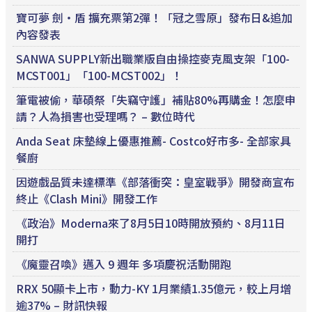
寶可夢 劍・盾 擴充票第2彈！「冠之雪原」發布日&追加
內容發表
SANWA SUPPLY新出職業版自由操控麥克風支架「100-
MCST001」「100-MCST002」！
筆電被偷，華碩祭「失竊守護」補貼80%再購金！怎麼申
請？人為損害也受理嗎？ – 數位時代
Anda Seat 床墊線上優惠推薦- Costco好市多- 全部家具
餐廚
因遊戲品質未達標準《部落衝突：皇室戰爭》開發商宣布
終止《Clash Mini》開發工作
《政治》Moderna來了8月5日10時開放預約、8月11日
開打
《魔靈召喚》邁入 9 週年 多項慶祝活動開跑
RRX 50顯卡上市，動力-KY 1月業績1.35億元，較上月增
逾37% – 財訊快報