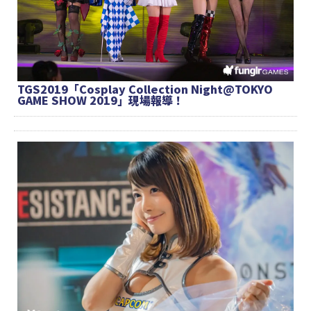
TGS2019「Cosplay Collection Night@TOKYO
GAME SHOW 2019」現場報導！