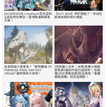
[ACGHK2024] Cosplayer宮本亞紀
【EVO 2024】終於開始了！來自拉
&英梨特別專訪！香港動漫節幕後
斯維加斯的照片報道
花絮！
這首歌是什麼意思？ "斯特蘭格 OF
[怪物獵人世界：冰骨]免費大標題
PARADISE FINAL FANTASY
更新第5版的內容已經發佈！ 如黑
ORIGIN"最終預告片發佈！
龍[米拉博雷亞斯]的出現和「重疊
服裝設備」的完全開放！