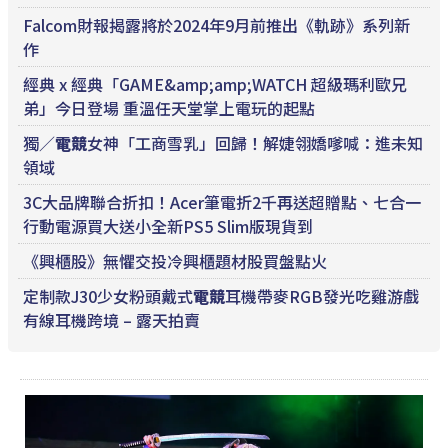
Falcom財報揭露將於2024年9月前推出《軌跡》系列新
作
經典 x 經典「GAME&amp;amp;WATCH 超級瑪利歐兄
弟」今日登場 重溫任天堂掌上電玩的起點
獨／
電競
女神「工商雪乳」回歸！解婕翎嬌嗲喊：進未知
領域
3C大品牌聯合折扣！Acer筆電折2千再送超贈點、七合一
行動電源買大送小全新PS5 Slim版現貨到
《興櫃股》無懼交投冷興櫃題材股買盤點火
定制款J30少女粉頭戴式
電競
耳機帶麥RGB發光吃雞游戲
有線耳機跨境 – 露天拍賣