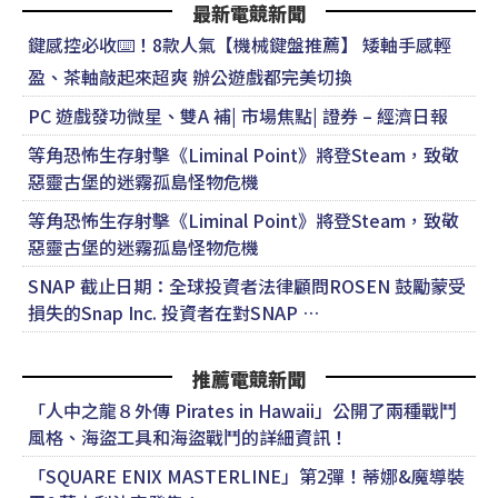
最新電競新聞
鍵感控必收⌨️！8款人氣【機械鍵盤推薦】 矮軸手感輕
盈、茶軸敲起來超爽 辦公遊戲都完美切換
PC 遊戲發功微星、雙A 補| 市場焦點| 證券 – 經濟日報
等角恐怖生存射擊《Liminal Point》將登Steam，致敬
惡靈古堡的迷霧孤島怪物危機
等角恐怖生存射擊《Liminal Point》將登Steam，致敬
惡靈古堡的迷霧孤島怪物危機
SNAP 截止日期：全球投資者法律顧問ROSEN 鼓勵蒙受
損失的Snap Inc. 投資者在對SNAP …
推薦電競新聞
「人中之龍８外傳 Pirates in Hawaii」公開了兩種戰鬥
風格、海盜工具和海盜戰鬥的詳細資訊！
「SQUARE ENIX MASTERLINE」第2彈！蒂娜&魔導裝