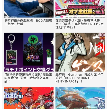
豪華純白色遊戲耳機「ROG德爾塔
在奧普雷提供桃鐵，獲得當地美
白色版」評論！
食！ "瞄準！ 奧普總統，NO.1決定
性戰鬥"舉行！
"塞爾達的傳說穆朱拉面具"商品出
轟炸機「Genthru」將加入2D格鬥
現在我的任天堂白金積分交換商
遊戲「HUNTER×HUNTER
品！
NEN×IMPACT」！