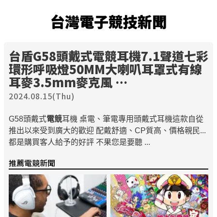
台灣電子競技新聞
台盾G58頭戴式
電競
耳機7.1聲道七彩
環形呼吸燈50MM大喇叭耳罩式有線
耳麥3.5mm麥克風 …
2024.08.15(Thu)
G58頭戴式
電競
耳機 桌電、筆電專用頭戴式耳機這款自從
推出以來受到廣大的歡迎 配戴舒適、CP質高、價格親民...
都是購買客人給予的好評 不果您是要聽 ...
推薦電競新聞