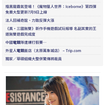
煌黑龍霸氣登場！《魔物獵人世界：Iceborne》第四彈
免費大型更新7月9日上線
法人回補奇鋐、力致反彈大漲
《真・三國無雙》新作手機遊戲試玩報導 名副其實的王
道無雙遊戲完成度
中國
電競
隊遭爆打假賽…
外星人
電競
飯店（太原萬象城店） – Trip.com
獨家／華碩組織大整併驚傳將裁員