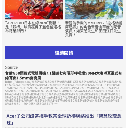
"ARCREVO日本在線2020"閉幕！
新智能手機的MMORPG「拉格納羅
是「蘇梅」球員贏得了藍色藍塔格
庫起源」的角色聲音由華麗的配音
布特萊部門！
演員，如東芝先生和田田江口先生
負責！
繼續閱讀
Source
台盾G58頭戴式
電競
耳機7.1聲道七彩環形呼吸燈50MM大喇叭耳罩式有
線耳麥3.5mm麥克風 …
https://shopee.tw/%E5%8F%B0%E7%9B%BE-G58%E9%A0%AD%E6%88%B4%
E5%BC%8F%E9%9B%BB%E7%AB%B6%E8%80%B3%E6%A9%9F-7.1%E8%8
1%B2%E9%81%93-%E4%B8%83%E5%BD%A9%E7%92%B0%E5%BD%A2%E
5%91%BC%E5%90%B8%E7%87%88-50MM%E5%A4%A7%E5%96%87%E5%8
F%AD-%E8%80%B3%E7%BD%A9%E5%BC%8F%E6%9C%89%E7%B7%9A%E
8%80%B3%E9%BA%A5-3.5mm%E9%BA%A5%E5%85%8B%E9%A2%A8%E8%8
0%B3%E6%A9%9F-%E7%84%A1%E7%99%BC%E5%B0%84%E5%8A%9F%E
8%83%BD-i.2049654.5550835175……
Acer子公司酷碁攜手教宗全球祈禱網絡推出「智慧玫瑰念
珠」