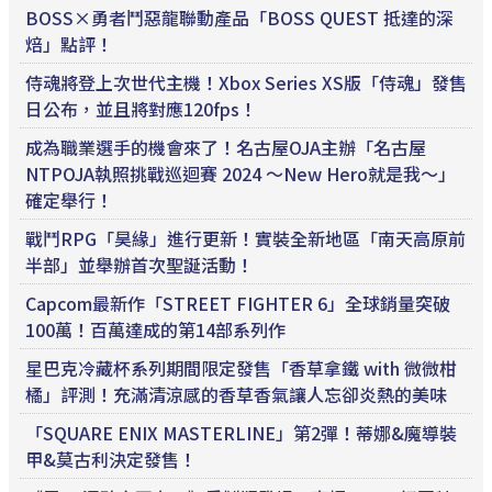
BOSS×勇者鬥惡龍聯動產品「BOSS QUEST 抵達的深
焙」點評！
侍魂將登上次世代主機！Xbox Series XS版「侍魂」發售
日公布，並且將對應120fps！
成為職業選手的機會來了！名古屋OJA主辦「名古屋
NTPOJA執照挑戰巡迴賽 2024 〜New Hero就是我〜」
確定舉行！
戰鬥RPG「昊緣」進行更新！實裝全新地區「南天高原前
半部」並舉辦首次聖誕活動！
Capcom最新作「STREET FIGHTER 6」全球銷量突破
100萬！百萬達成的第14部系列作
星巴克冷藏杯系列期間限定發售「香草拿鐵 with 微微柑
橘」評測！充滿清涼感的香草香氣讓人忘卻炎熱的美味
「SQUARE ENIX MASTERLINE」第2彈！蒂娜&魔導裝
甲&莫古利決定發售！