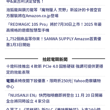
甲&莫古利決定發售！
泡狐龍與鎖刃龍等「魔物獵人 荒野」新設計的卡普空官
方服裝將在Amazon.co.jp登場
「REDMAGIC 10S Pro」將於7月30日上市！2025 年最
高規格的遊戲智慧型手機
1,752個商品等你來！SANWA SUPPLY Amazon首賣優
惠1月3日開始
拾起電競新聞
十銓科技推出 4 款新 PCIe 4.0 固態硬碟 強調可提供更穩
定的效能表現
電競
桌椅夜間下殺優惠，限時折250元| Yahoo奇摩購物
中心
「NIJISANJI EN」快閃咖啡廳即將登台 11 月 20 日開幕
全台將同時設立 4 家分店
久等了！《茶杯頭》新DLC《美味壓軸菜》上市24小時