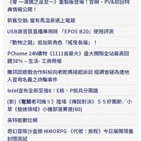
《零 ～濡鴉之巫女～》重製版登場！官網、PV&初回特
典情報公開！
新舊交融: 當有馬温泉遇上電競
USB高音質直播專用咪 「EPOS B20」使用評測
「動物之鬪」追加新角色「搖曳長貓」！
PChome 24h購物《1111省最大》盛大開跑全站最高回
饋38％ – 生活- 工商時報
騰訊因遊戲合作糾紛向老乾媽提起訴訟 經調查疑為遭他
人冒用名義之詐騙事件
Intel宣布全新至強6：E核、P核兵分兩路
(影)《
電競
老司機Ⅱ》陸瑤《傳說對決》５５好團節／小
草《極速領域》小豬部落賽道(60)
英特衛數位網
奇幻冒險沙盒類 MMORPG 《代號：旅程》今日展開限量
封閉測試