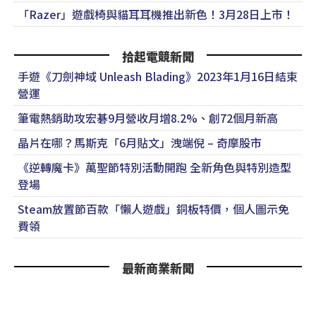
「Razer」遊戲椅與貓耳耳機推出新色！3月28日上市！
拾起電競新聞
手遊《刀劍神域 Unleash Blading》2023年1月16日結束
營運
筆電熱銷助攻宏碁9月營收月增8.2%、創72個月新高
晶片在哪？馬斯克「6月貼文」洩端倪 – 奇摩股市
《逆轉魔卡》萬聖節特別活動開跑 全新角色與特別造型
登場
Steam放置節百款「懶人遊戲」銅板特價，個人圖示免
費領
最新商業新聞