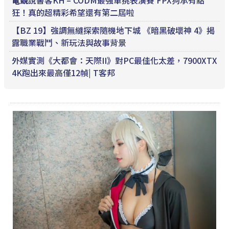
電競
說書客KH – CODM最強單挑表演賽 FPX狗承有點
狂！真的超精彩希望還有第二屆啦
【BZ 19】強調無縫探索隨機地下城 《暗黑破壞神 4》揭
露職業戰鬥、新玩法與故事背景
外媒實測《大都會：天際II》對PC最佳化太差，7900XTX
4K跑出來最高僅12幀| T客邦