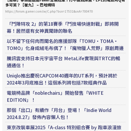
多可笑？【崔九】 – 巴哈姆特
https://forum.gamer.com.tw/C.php?bsn=17532&snA=700470
「鬥陣特攻 2」的第18賽季「鬥技場快速對戰」即將開
幕！居然還有女神異聞錄的聯名
以不留下任何肉而聞名的應援部隊「TOMU・TOMA・
TOMO」化身成絨毛布偶了！「魔物獵人荒野」原創周邊
騰訊雲支持日本元宇宙平台 MetaLife實現與TRTC的暢
通通信！
Uniqlo推出慶祝CAPCOM40週年的UT系列，預計將於
2024年3月底推出！這個系列將包括7款經典作品
電競椅品牌「noblechairs」開始發售「WHITE
EDITION」！
那個「出口」有續作「月台」登場！「Indie World
2024.8.27」發佈內容懶人包！
東京改裝車展2025「A-class 特別組合賽 by 跑車浪漫旅