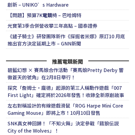
創新 – UNIKO’s Hardware
【問題】預算7K
電競
椅 – 巴哈姆特
光寶第3季合併營收攀三年高點 – 國泰證券
《鏟子騎士》研發團隊新作《探掘者米娜》原訂10 月底
推出官方決定延期上市 – GNN新聞
推薦電競新聞
碧藍幻想 × 賽馬娘合作活動「賽馬娘Pretty Derby 響
徹蒼天的號角」在2月8日舉行！
探究「詹姆士・龐德」起源的第三人稱動作遊戲「007
First Light」確定將於2026年發售！收錄全新原創故事
左右對稱設計的有線遊戲滑鼠「ROG Harpe Mini Core
Gaming Mouse」即將上市！10月10日發售
SNK真女神回歸！「不知火舞」決定參戰「餓狼伝説
City of the Wolves」！