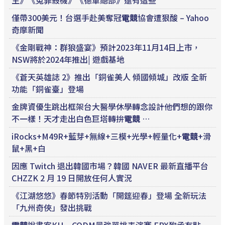
生》《冤罪殺機》《德軍總部》還有這些
僅帶300美元！台選手赴美奪冠
電競
協會遭狠酸 – Yahoo
奇摩新聞
《金剛戰神：群狼盛宴》預計2023年11月14日上市，
NSW將於2024年推出| 遊戲基地
《蒼天英雄誌 2》推出「銅雀美人 傾國傾城」改版 全新
功能「銅雀臺」登場
金牌資優生跳出框架台大醫學休學轉念設計他們想的跟你
不一樣！天才走出白色巨塔轉拚
電競
…
iRocks+M49R+藍芽+無線+三模+光學+輕量化+
電競
+滑
鼠+黑+白
因應 Twitch 退出韓國市場？韓國 NAVER 最新直播平台
CHZZK 2 月 19 日開放任何人實況
《江湖悠悠》春節特別活動「開筳迎春」登場 全新玩法
「九州奇俠」發出挑戰