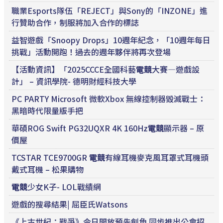
職業Esports隊伍「REJECT」與Sony的「INZONE」進
行贊助合作，制服將加入合作的標誌
益智遊戲「Snoopy Drops」10週年紀念，「10週年每日
挑戰」活動開跑！過去的週年夥伴將再次登場
【活動資訊】「2025CCCE全國科藝
電競
大賽—遊戲設
計」 – 資訊學院- 德明財經科技大學
PC PARTY Microsoft 微軟Xbox 無線控制器毀滅戰士：
黑暗時代限量版手把
華碩ROG Swift PG32UQXR 4K 160Hz
電競
顯示器 – 原
價屋
TCSTAR TCE9700GR
電競
有線耳機麥克風耳罩式耳機頭
戴式耳機 – 松果購物
電競
少女K子- LOL戰績網
遊戲的搜尋結果| 屈臣氏Watsons
《上古世紀：戰爭》今日開放預先創角 同步推出公會招