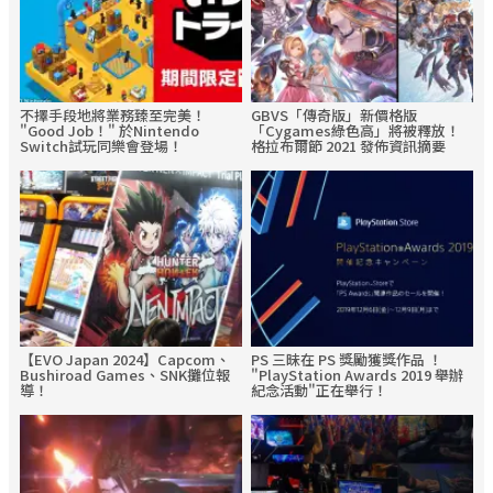
不擇手段地將業務臻至完美！
GBVS「傳奇版」新價格版
"Good Job！" 於Nintendo
「Cygames綠色高」將被釋放！
Switch試玩同樂會登場！
格拉布爾節 2021 發佈資訊摘要
【EVO Japan 2024】Capcom、
PS 三昧在 PS 獎勵獲獎作品 ！
Bushiroad Games、SNK攤位報
"PlayStation Awards 2019 舉辦
導！
紀念活動"正在舉行！