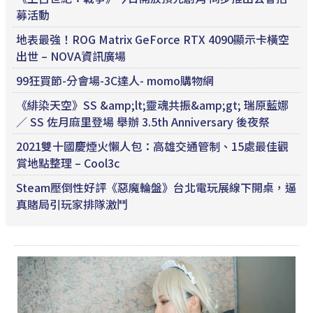
募活動
地表最強！ROG Matrix GeForce RTX 4090顯示卡橫空
出世 – NOVA資訊廣場
99狂買節-分會場-3C達人- momo購物網
《緋染天空》SS &amp;lt;靈魂共振&amp;gt; 瑞原藍娜
／ SS 佐月麻里登場 舉辦 3.5th Anniversary 後夜祭
2021雙十國慶煙火懶人包：高雄交通管制、15處最佳觀
賞地點整理 – Cool3c
Steam壓倒性好評《惡魔輪盤》台北電玩展線下開桌，逼
真賭局引玩家排隊激鬥