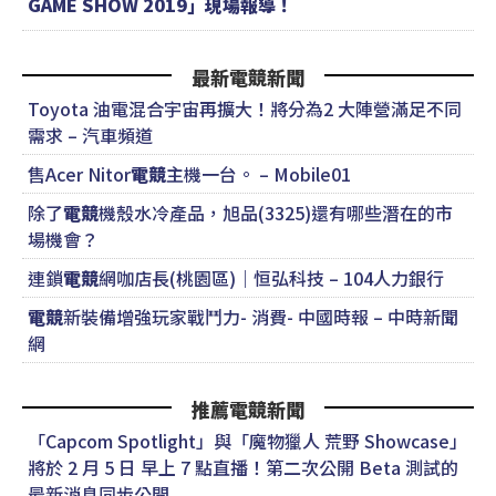
GAME SHOW 2019」現場報導！
最新電競新聞
Toyota 油電混合宇宙再擴大！將分為2 大陣營滿足不同
需求 – 汽車頻道
售Acer Nitor
電競
主機一台。 – Mobile01
除了
電競
機殼水冷產品，旭品(3325)還有哪些潛在的市
場機會？
連鎖
電競
網咖店長(桃園區)｜恒弘科技 – 104人力銀行
電競
新裝備增強玩家戰鬥力- 消費- 中國時報 – 中時新聞
網
推薦電競新聞
「Capcom Spotlight」與「魔物獵人 荒野 Showcase」
將於 2 月 5 日 早上 7 點直播！第二次公開 Beta 測試的
最新消息同步公開