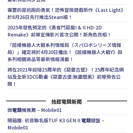
需要的是逃跑的勇氣！恐怖冒險遊戲新作《Last Light》
於8月26日先行推出Steam版！
2025年發售預定的《勇者鬥惡龍I & II HD-2D
Remake》前導宣傳影片首次公開！新角色亮相！
「超級機器人大戰系列情報局（スパロボシリーズ情報
局）」確定將於4月20日播出！《超級機器人大戰Y》與
系列相關商品等最新情報滿載！
將在2021年迎接25周年的《惡靈古堡》！25周年紀念網
站及全新3DCG動畫《惡靈古堡:無盡闇黑》前導預告公
開！
拾起電競新聞
微
電競
機推薦 – Mobile01
開箱趣- 初音聯名版TUF K3 GEN II
電競
鍵盤 –
Mobile01