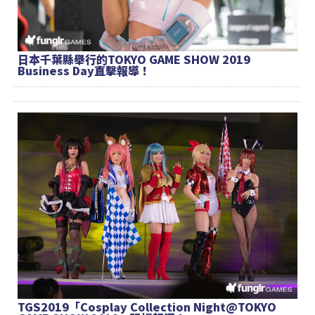
日本千葉縣舉行的TOKYO GAME SHOW 2019
Business Day直擊報導！
TGS2019「Cosplay Collection Night@TOKYO