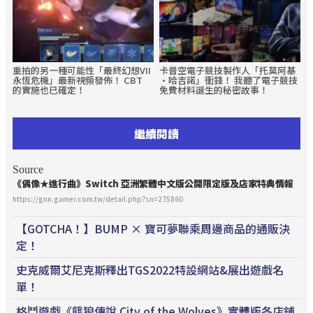
重拍的另一種可能性「最終幻想VII
卡普空電子競技製作人「托莫阿基
永恆危機」最新視頻發佈！ CBT
·哈吉諾」衝鋒！ 我聽了電子競技
的實施也已確定！
免費材料誕生的秘密故事！
繼續閱讀
Source
《偶像★進行曲》Switch 亞洲繁體中文版公開限定版及店家特典情報
https://gnn.gamer.com.tw/detail.php?sn=275860
【GOTCHA！】BUMP × 寶可夢聯乘周邊商品的通販決
定！
史克威爾艾尼克斯釋出TGS2022特設網站&展出遊戲名
單！
格鬥遊戲《餓狼傳說 City of the Wolves》實體版各店鋪