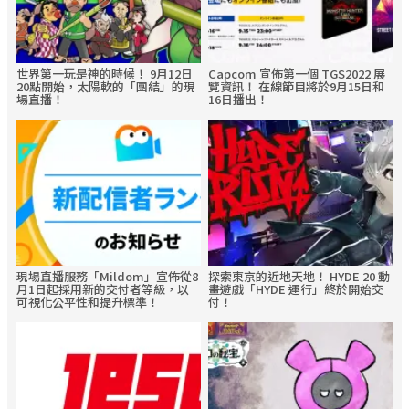
世界第一玩是神的時候！ 9月12日
Capcom 宣佈第一個 TGS2022 展
20點開始，太陽軟的「團結」的現
覽資訊！ 在線節目將於9月15日和
場直播！
16日播出！
現場直播服務「Mildom」宣佈從8
探索東京的近地天地！ HYDE 20 動
月1日起採用新的交付者等級，以
畫遊戲「HYDE 運行」終於開始交
可視化公平性和提升標準！
付！