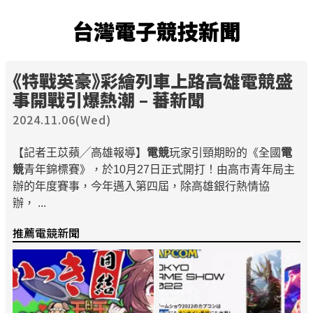
台灣電子競技新聞
《特戰英豪》彩繪列車上路高雄
電競
盛
事開戰引爆熱潮 – 蕃新聞
2024.11.06(Wed)
【記者王苡蘋╱高雄報導】
電競
玩家引頸期盼的《全國
電
競
青年錦標賽》，於10月27日正式開打！由高市青年局主
辦的年度賽事，今年邁入第四屆，除高雄銀行熱情協
辦， ...
推薦電競新聞