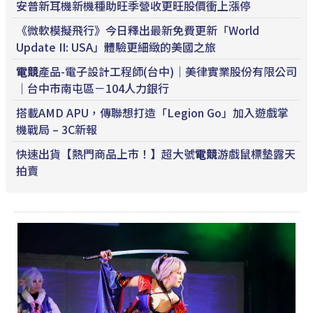
安普新耳機新機種助旺季營收更旺股價衝上漲停
《微軟模擬飛行》今日釋出最新免費更新「World
Update II: USA」體驗更細緻的美國之旅
電競
產品-電子設計工程師(台中)｜美律實業股份有限公司
｜台中市南屯區－104人力銀行
搭載AMD APU，傳聯想打造「Legion Go」加入遊戲掌
機戰局 – 3C新報
快速出貨【熱門商品上市！】超大號
電競
游戲鼠標墊露天
拍賣