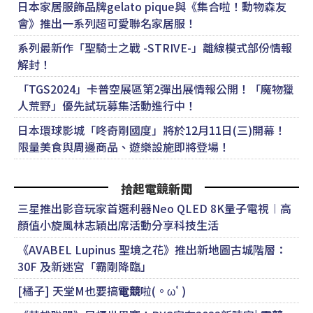
日本家居服飾品牌gelato pique與《集合啦！動物森友
會》推出一系列超可愛聯名家居服！
系列最新作「聖騎士之戰 -STRIVE-」離線模式部份情報
解封！
「TGS2024」卡普空展區第2彈出展情報公開！「魔物獵
人荒野」優先試玩募集活動進行中！
日本環球影城「咚奇剛國度」將於12月11日(三)開幕！
限量美食與周邊商品、遊樂設施即將登場！
拾起電競新聞
三星推出影音玩家首選利器Neo QLED 8K量子電視︱高
顏值小旋風林志穎出席活動分享科技生活
《AVABEL Lupinus 聖境之花》推出新地圖古城階層：
30F 及新迷宮「霸剛降臨」
[橘子] 天堂M也要搞
電競
啦(。ωﾟ)