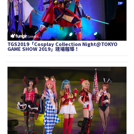
TGS2019「Cosplay Collection Night@TOKYO
GAME SHOW 2019」現場報導！