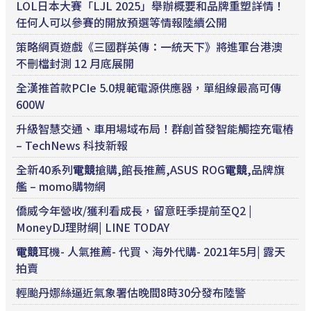
LOL日本大賽「LJL 2025」舉辦概要和品牌重塑詳情！
任何人可以參賽的開放預選等情報陸續公開
策略網頁遊戲《三國群英傳：一統天下》將進軍台港澳
不刪檔封測 12 月底展開
全漢推首款PCIe 5.0規範電源供應器，單組線最高可傳
600W
升級智慧交通、車用場域布局！群創首發智能觸控充電樁
– TechNews 科技新報
全新40系列
電競
搶購,館長推薦,ASUS ROG
電競
,品牌旗
艦 – momo購物網
僑威今年營收/獲利看成長，留意旺季提前至Q2 |
MoneyDJ理財網| LINE TODAY
電競
耳機- 人氣推薦- 代買、海外代購- 2021年5月| 露天
拍賣
輕颱丹娜絲逼近氣象署估晚間8時30分發布陸警