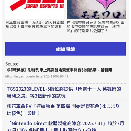
日本電競聯盟（JeSU）加入日本體
在《精靈寶可夢 紅紫零的寶藏》追
育協會！電子競技成為真正的運動
加版中登場的神話寶可夢「桃花
郎」的特別影片公開了！
繼續閱讀
Source
《特戰英豪》彩繪列車上路高雄
電競
盛事開戰引爆熱潮 – 蕃新聞
https://n.yam.com/Article/20241106320442
TGS2023的LEVEL-5攤位將提供「閃電十一人 英雄們的
勝利之路」等3個新作的試玩
櫻花革命PV「連續動畫 第四彈 開始是櫻花色(はじまり
は桜色)」公開！
「Nintendo Direct 軟體製造商陣容 2025.7.31」將於7月
31日(四)22點起播出！播出時間約為25分鐘