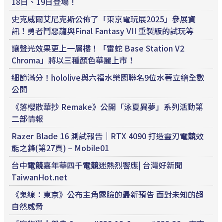
18日、19日登場！
史克威爾艾尼克斯公佈了「東京電玩展2025」參展資
訊！勇者鬥惡龍與Final Fantasy VII 重製版的試玩等
讓聲光效果更上一層樓！「雷蛇 Base Station V2
Chroma」將以三種顏色華麗上市！
細節滿分！hololive與六福水樂園聯名9位水著立繪全數
公開
《落櫻散華抄 Remake》公開「泳夏異夢」系列活動第
二部情報
Razer Blade 16 測試報告｜RTX 4090 打造靈刃
電競
效
能之鋒(第27頁) – Mobile01
台中
電競
嘉年華四千
電競
迷熱烈響應| 台灣好新聞
TaiwanHot.net
《鬼線：東京》公布主角露臉的最新預告 面對未知的超
自然威脅