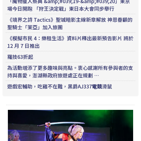
「魔物獵人祭典 &amp;#039;19-&amp;#039;20」東京
場今日開跑 「狩王決定戰」東日本大會同步舉行
《境界之詩 Tactics》聖城暗影主線新章解放 神恩眷顧的
聖騎士「茉亞」加入旅團
《模擬市民 4：樂租生活》資料片釋出最新預告影片 將於
12 月 7 日推出
羅技63折起
為活動增添了更多趣味與亮點。衷心感謝所有參與者的支
持與喜愛，澎湖縣政府旅遊處正在規劃 …
遊戲宏輔助，吃雞不在難，黑爵AJ337
電競
滑鼠