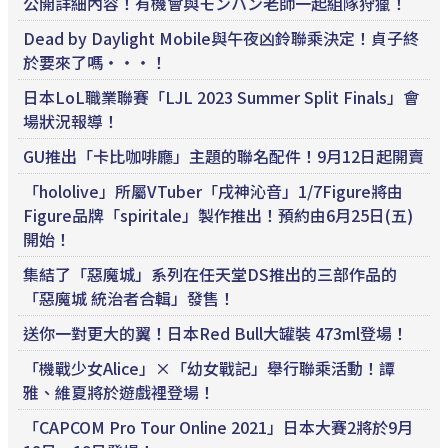
公開詳細內容！有機會與モンハン老師一起組隊狩獵！
Dead by Daylight Mobile與午夜凶鈴聯乘決定！貞子終
於要來了嗎・・・！
日本LoL職業聯賽「LJL 2023 Summer Split Finals」會
場狀況報導！
GU推出「卡比咖啡廳」主題的聯名配件！9月12日起開賣
「hololive」所屬VTuber「戌神沁音」1/7Figure將由
Figure品牌「spiritale」製作推出！預約由6月25日(五)
開始！
集結了「惡魔城」系列在任天堂DS推出的三部作品的
「惡魔城 統治者合輯」發售！
送你一對更大的翼！日本Red Bull大罐裝 473ml登場！
「機戰少女Alice」×「幼女戰記」舉行聯乘活動！譚
雅、維夏將於遊戲裡登場！
「CAPCOM Pro Tour Online 2021」日本大賽2將於9月