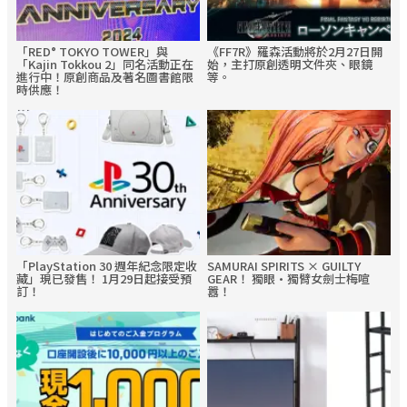
「RED° TOKYO TOWER」與
《FF7R》羅森活動將於2月27日開
「Kajin Tokkou 2」同名活動正在
始，主打原創透明文件夾、眼鏡
進行中！原創商品及著名圖書館限
等。
時供應！
「PlayStation 30 週年紀念限定收
SAMURAI SPIRITS × GUILTY
藏」現已發售！ 1月29日起接受預
GEAR！ 獨眼·獨臂女劍士梅喧
訂！
囂！