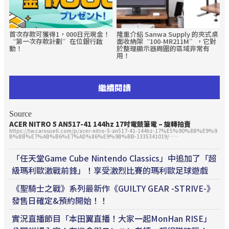
首次存款可獲得1，000日元現金！
隆重介紹 Sanwa Supply 的夾式桌
“第一次存款計劃”在位銀行啟
面收納架“100-MR211M”，它對
動！
於整理顯示器周圍的區域非常有
用！
繼續閱讀
Source
ACER NITRO 5 AN517-41 144hz 17吋
電競
筆電 – 旋轉拍賣
https://tw.carousell.com/p/acer-nitro-5-an517-41-144hz-17%E5%90%8B%E9%9
B%BB%E7%AB%B6%E7%AD%86%E9%9B%BB-1335341019/……
「任天堂Game Cube Nintendo Classics」中追加了「超
級瑪利歐激戰前鋒」！享受激烈比賽的瑪利歐足球遊戲
《聖騎士之戰》系列最新作《GUILTY GEAR -STRIVE-》
發售日確定&預約開始！！
實況直播節目「本田翼直播！大家一起MonHan RISE」