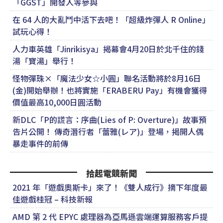
「GGST」開發人等參與
在 64 人的大亂鬥中活下去吧！「超級炸彈人 R Online」
試玩心得！
人力車英雄「Jinrikisya」揭幕會4月20日於北千住的錢
湯「寶湯」舉行！
怪物彈珠×「魔法少女☆小圓」聯名活動將於8月16日
(金)開始舉辦！也將實施「ERABERU Pay」有機會獲得
價值最高10,000日圓活動
新DLC「P的謊言：序曲(Lies of P: Overture)」故事預
告片公開！ 傳奇潛行者「蕾雅(レア)」登場，揭開人偶
暴走事件的前傳
拾起電競新聞
2021 年「遊戲奧斯卡」來了！《雙人成行》摘下年度最
佳遊戲桂冠 – 科技新報
AMD 第 2 代 EPYC 處理器為亞馬遜雲端運算服務客戶提