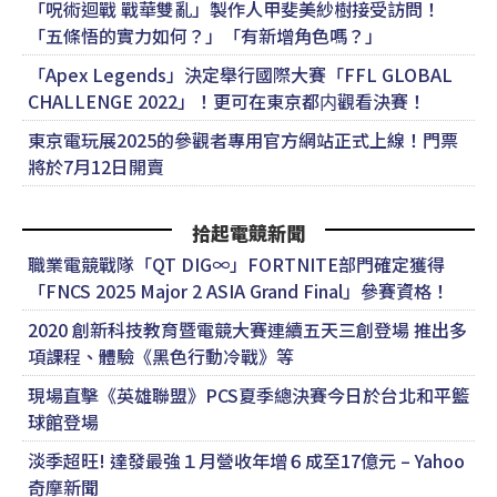
「呪術迴戰 戰華雙亂」製作人甲斐美紗樹接受訪問！
「五條悟的實力如何？」「有新增角色嗎？」
「Apex Legends」決定舉行國際大賽「FFL GLOBAL
CHALLENGE 2022」！更可在東京都内觀看決賽！
東京電玩展2025的參觀者專用官方網站正式上線！門票
將於7月12日開賣
拾起電競新聞
職業電競戰隊「QT DIG∞」FORTNITE部門確定獲得
「FNCS 2025 Major 2 ASIA Grand Final」參賽資格！
2020 創新科技教育暨電競大賽連續五天三創登場 推出多
項課程、體驗《黑色行動冷戰》等
現場直擊《英雄聯盟》PCS夏季總決賽今日於台北和平籃
球館登場
淡季超旺! 達發最強１月營收年增６成至17億元 – Yahoo
奇摩新聞