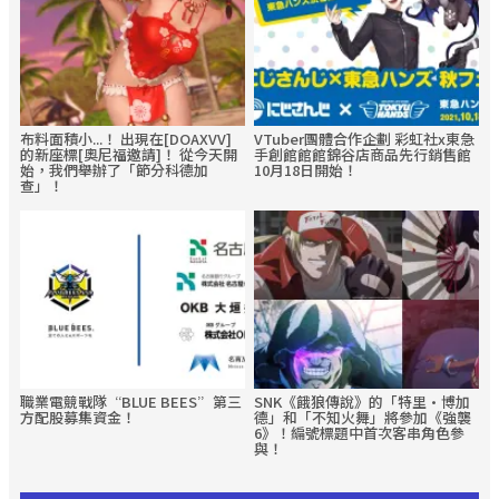
布料面積小...！ 出現在[DOAXVV]
VTuber團體合作企劃 彩虹社x東急
的新座標[奧尼福邀請]！ 從今天開
手創館館館錦谷店商品先行銷售館
始，我們舉辦了「節分科德加
10月18日開始！
查」！
職業電競戰隊“BLUE BEES”第三
SNK《餓狼傳說》的「特里·博加
方配股募集資金！
德」和「不知火舞」將參加《強襲
6》！編號標題中首次客串角色參
與！