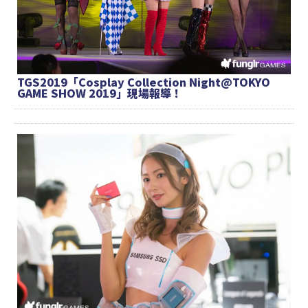
TGS2019「Cosplay Collection Night@TOKYO
GAME SHOW 2019」現場報導！