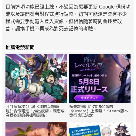
目前這項功能已經上線，不過因為需要更新 Google 備份功
能以及讓開發者對程式進行調整，初期可能還是會有不少
程式需要手動輸入登入資訊，但相信隨著時間會逐步改
善，讓換手機不再成為對死去記憶的考驗。
推薦電競新聞
《鬥陣特攻2》與《我的英雄學
預先註冊用戶超1500萬的
院》合作確定！推出皮膚，讓您成
《Oreara》上線囉！ Steam版本
為受歡迎的英雄和惡棍！
發行也已決定