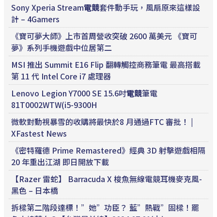
Sony Xperia Stream
電競
套件動手玩，風扇原來這樣設
計 – 4Gamers
《寶可夢大師》上市首周營收突破 2600 萬美元 《寶可
夢》系列手機遊戲中位居第二
MSI 推出 Summit E16 Flip 翻轉觸控商務筆電 最高搭載
第 11 代 Intel Core i7 處理器
Lenovo Legion Y7000 SE 15.6吋
電競
筆電
81T0002WTW(i5-9300H
微軟對動視暴雪的收購將最快於8 月通過FTC 審批！ |
XFastest News
《密特羅德 Prime Remastered》經典 3D 射擊遊戲相隔
20 年重出江湖 即日開放下載
【Razer 雷蛇】 Barracuda X 梭魚無線電競耳機麥克風-
黑色 – 日本橋
拆樑第二階段達標！”她”功臣？ 藍”熱戰”固樑！罷