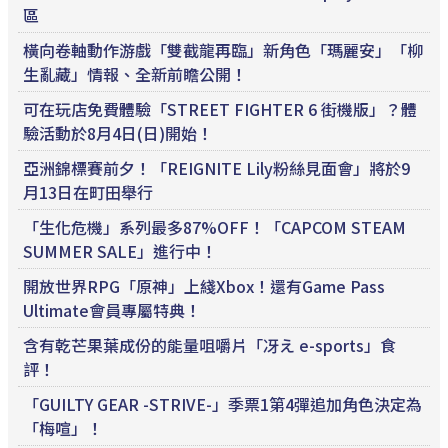
區
橫向卷軸動作游戲「雙截龍再臨」新角色「瑪麗安」「柳
生亂藏」情報、全新前瞻公開！
可在玩店免費體驗「STREET FIGHTER 6 街機版」？體
驗活動於8月4日(日)開始！
亞洲錦標賽前夕！「REIGNITE Lily粉絲見面會」將於9
月13日在町田舉行
「生化危機」系列最多87%OFF！「CAPCOM STEAM
SUMMER SALE」進行中！
開放世界RPG「原神」上綫Xbox！還有Game Pass
Ultimate會員專屬特典！
含有乾芒果葉成份的能量咀嚼片「冴え e-sports」食
評！
「GUILTY GEAR -STRIVE-」季票1第4彈追加角色決定為
「梅喧」！