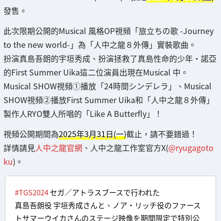
發售。
此次限期公開的Musical 風格OP視頻「旅立ちの歌 -Journey
to the new world-」為「人中之龍８外傳」實裝歌曲。
扮演真島吾朗的宇垣秀成、扮演拯救了真島性命的少年・諾亞
的First Summer Uika這二位演員出現在Musical 中。
Musical SHOW視頻①播放「24時間シンデレラ」、Musical
SHOW視頻②播放First Summer Uika和「人中之龍８外傳」
製作人RYO雙人所唱的「Like A Butterfly」！
視頻公開期間為
2025年3月31日(一)
截止，請不要錯過！
詳情請見
人中之龍官網
、人中之龍工作室官方X(
@ryugagoto
ku
)。
#TGS2024
セガ／アトラスブースで行われた
真島吾朗役 宇垣秀成さんと、ノア・リッチ役のファース
トサマーウイカさんのステージ映像を期間限定で特別公