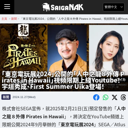
繁體中文
主頁
新聞
「東京電玩展2024」公開的「人中之龍８外傳 Pirates in Hawaii」視頻限期上綫Youtub
>
>
「東京電玩展2024」公開的「人中之龍８外傳 P
irates in Hawaii」視頻限期上綫Youtube！
宇垣秀成、First Summer Uika登場！
新聞
2024.11.27(Wed)
株式會社SEGA宣佈，就2025年2月21日(五)預定發售的「
人中
之龍８外傳 Pirates in Hawaii
」，將決定在YouTube頻道上
限期公開2024年9月舉辦的「
東京電玩展2024
」SEGA／Atlus