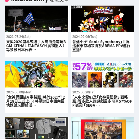
2021.07.24(Sat)
2024.02.06(Tue)
東奧2020開幕式選手入場曲是電玩B
音速小子「Sonic Symphony」世界
GM！《FINAL FANTASY》《魔物獵人》
巡演東京場次將於ABEMA PPV進行
等多款日本代表…
直播！
2026.06.08(Mon)
2025.06.20(Fri)
「女神異聞錄4 重製版」將於2027年2
「人中之龍8」及「女神異聞錄5 戰略
月18日正式上市！將舉辦日本國內最
版」等多款人氣遊戲最多可享57％OF
快速試玩體驗活…
F優惠！「SEGA …