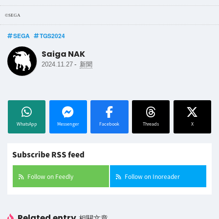
©︎SEGA
SEGA
TGS2024
Saiga NAK
-
2024.11.27
新聞
WhatsApp
Messenger
Facebook
Threads
X
Subscribe RSS feed
Follow on Feedly
Follow on Inoreader
Related entry
相關文章