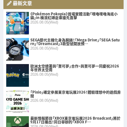
最新文章
《Pokémon Pokopia》首場實體活動「噗嚕噗嚕海底小
鎮」in 橫濱紅磚倉庫搶先直擊
2026.08.05(Wed)
SEGA歷代主機化身為腕錶！「Mega Drive」「SEGA Satu
rn」「Dreamcast」3款型號開放預…
2026.08.05(Wed)
歐洲太空總署與「寶可夢」合作。與寶可夢一同慶祝2026
年世界太空周
2026.08.05(Wed)
「Pixio」確定參展東京電玩展2026！體驗理想中的遊戲房
間
2026.08.05(Wed)
最新情報節目「XBOX東京電玩展2026 Broadcast」將於
9月17日播出！同日舉辦的「XBOX F…
2026.08.05(Wed)