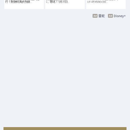
行！附贈特典的預購…
s」聯名！9月25日…
UF-RTX5090-O32…
雷蛇
Disney+