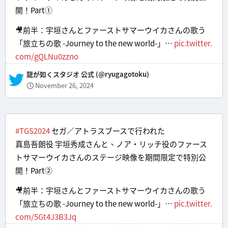
開！Part①
🎥前半：宇垣さんとファーストサマーウイカさんの歌う
「旅立ちの歌 -Journey to the new world-」…
pic.twitter.
com/gQLNu0zzno
— 龍が如くスタジオ 公式 (@ryugagotoku)
November 26, 2024
#TGS2024
セガ／アトラスブースで行われた
真島吾朗役 宇垣秀成さんと、ノア・リッチ役のファース
トサマーウイカさんのステージ映像を期間限定で特別公
開！Part②
🎥前半：宇垣さんとファーストサマーウイカさんの歌う
「旅立ちの歌 -Journey to the new world-」…
pic.twitter.
com/5Gt4J3B3Jq