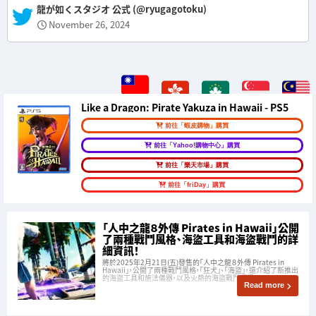
— 龍が如くスタジオ 公式 (@ryugagotoku)
November 26, 2024
Like a Dragon: Pirate Yakuza in Hawaii - PS5
前往「蝦皮購物」購買
前往「Yahoo!購物中心」購買
前往「樂天市場」購買
前往「friDay」購買
「人中之龍８外傳 Pirates in Hawaii」公開
了兩種戰鬥風格、海盜工具和海盜戰鬥的詳
細資訊！
將於2025年2月21日(五)發售的「人中之龍８外傳 Pirates in
Hawaii」，公開了兩種戰鬥風格，「狂犬」、「海盜」，還介紹了新推出
的海盜工具和施法儀器，以及火熱的海盜戰鬥概況。
Read more