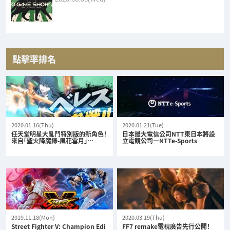
點擊率排名
2020.01.16(Thu)
2020.01.21(Tue)
任天堂明星大亂鬥特別版的新角色！
日本最大電信公司NTT東日本將設
來自「聖火降魔錄-風花雪月」…
立電競公司—NTTe-Sports
2019.11.18(Mon)
2020.03.19(Thu)
Street Fighter V: Champion Edi
FF7 remake電視廣告先行公開！