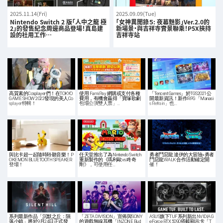
2025.11.14(Fri)
2025.09.09(Tue)
Nintendo Switch 2 版「人中之龍 極
「女神異聞錄５: 夜幕魅影」Ver.2.0的
2」的發售紀念周邊商品登場！真島建
新場景・與吉祥寺實景聯乘！P5X挾持
設的社用工作…
吉祥寺站
高質素的Cosplayer們！在TOKYO
使用 FamiPay 網購或支付各種
「Tencent Games」於TGS2021公
GAME SHOW 2022發現的美人Co
費用，有機會贏得「寶塚歌劇
開最新資訊！新作RPG「Manasi
splayer特輯！
包場公演雙人票」…
s Refrain」也…
與比卡超一起隨時聆聽音樂！P
任天堂推出了為Nintendo Switch
勇者鬥惡龍 達伊的大冒險×勇者
OKEMON BLUETOOTH SPEAKER
重新製作的《瑪利歐vs.咚奇
鬥惡龍WALK 合作活動確定開
登場！
剛》，可使用任…
催！
系列最新作品「沉默之丘：隕
「ZETA DIVISION」宣佈與SONY
ASUS旗下TUF系列新出NVIDIA G
落小鎮」將於9月24日正式發
的遊戲無線耳機「INZONE Bud
eForce RTX 5090搭載顯示卡「T