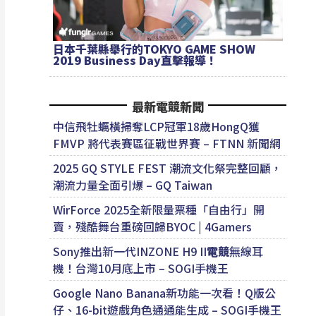
日本千葉縣舉行的TOKYO GAME SHOW
2019 Business Day直擊報導！
最新電競新聞
中信飛牡蠣橫掃奪LCP冠軍18歲HongQ獲
FMVP 將代表賽區征戰世界賽 – FTNN 新聞網
2025 GQ STYLE FEST 潮流文化祭完整回顧，
潮流力量全面引爆 – GQ Taiwan
WirForce 2025全新限量票種「自由行」開
賣，殘酷舞台重磅回歸BYOC | 4Gamers
Sony推出新一代INZONE H9 II
電競
無線耳
機！台灣10月底上市 – SOGI手機王
Google Nano Banana新功能一次看！Q版公
仔、16-bit遊戲角色通通能生成 – SOGI手機王