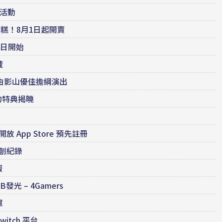
物活動
蛋糕！8月1日起開賣
4日開始
藏
由影山優佳擔綱演出
約特典揭曉
App Store 預先註冊
創紀錄
報
發光 – 4Gamers
罩
itch 平台