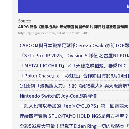
Source
ARPG 新作《無限機兵》曝光新宣傳展示影片 即日起開放遊戲預購
https://gnn.gamer.com.tw/detail.php?sn=279400
CAPCOM與日本職業足球隊Cerezo Osaka簽訂T
「SFL: Pro-JP 2025」Division S 隊伍 
「METALLIC CHILD」×「天穗之咲稻姬」聯乘
「Poker Chase」x 「彩虹社」合作節目將於9月1
1:1比例「泡狐龍太刀」！於《魔物獵人》與大阪府
Nintendo Switch的Joy-Con即將降價！
一般人也可以參加的「eo×CYCLOPS」第一回電競大會「Ap
連續四年贊助 SFL 的TAIYO HOLDINGS是何
全彩592頁大容量！記載了Elden Ring一切的攻略本「