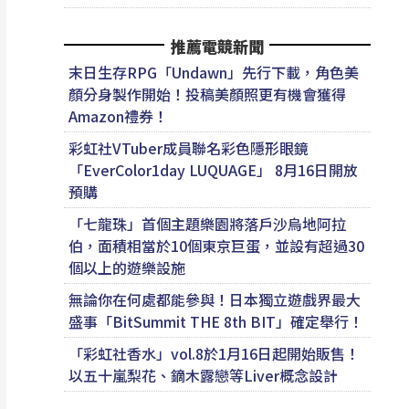
推薦電競新聞
末日生存RPG「Undawn」先行下載，角色美
顏分身製作開始！投稿美顏照更有機會獲得
Amazon禮券！
彩虹社VTuber成員聯名彩色隱形眼鏡
「EverColor1day LUQUAGE」 8月16日開放
預購
「七龍珠」首個主題樂園將落戶沙烏地阿拉
伯，面積相當於10個東京巨蛋，並設有超過30
個以上的遊樂設施
無論你在何處都能參與！日本獨立遊戲界最大
盛事「BitSummit THE 8th BIT」確定舉行！
「彩虹社香水」vol.8於1月16日起開始販售！
以五十嵐梨花、鏑木露戀等Liver概念設計