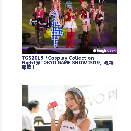
TGS2019「Cosplay Collection
Night@TOKYO GAME SHOW 2019」現場
報導！