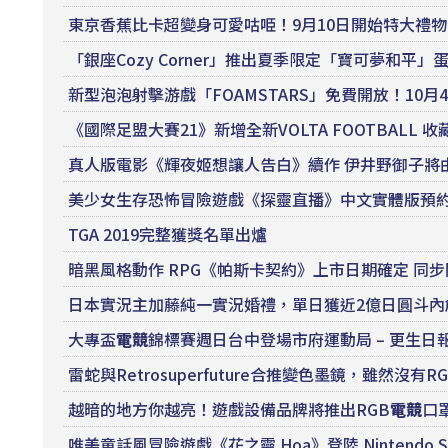
東京香蕉比卡超變身可愛咕𠱸！9月10日開始特大禮
「銀座Cozy Corner」推出夏季限定「寶可夢和平」
新型泡泡射擊游戲「FOAMSTARS」免費開放！10月
《國際足盟大賽21》新增全新VOLTA FOOTBALL 收
真人版電影《輝夜姬想讓人告白》續作 伊井野御子將
美少女生存恐怖冒險遊戲《探靈直播》中文實體版預
TGA 2019完整獲獎名單出爐
暗黑風格動作 RPG《帕斯卡契約》上市日期確定 同步開放 
日本實況主加藤純一實況婚禮，單日獲近2億日圓斗內
大專盃
電競
錦標賽週日台中登場市府運動局 – 更生日
雷蛇與Retrosuperfuture合推變色墨鏡，雖然沒有RGB
越暗的地方你越亮！遊戲設備品牌將推出RGB
電競
口
唯美童話風冒險遊戲《花之靈 Hoa》登陸 Nintendo Sw