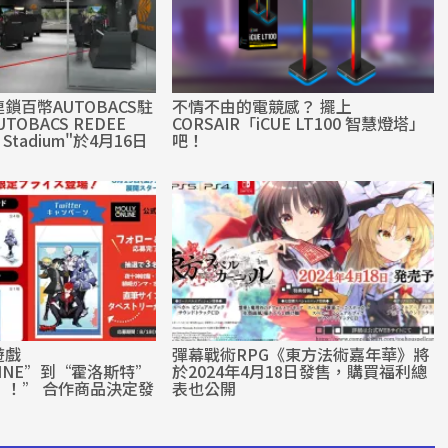
鎖百幣AUTOBACS駐
不情不由的電競感？ 擺上
TOBACS REDEE
CORSAIR「iCUE LT100 智慧燈塔」
s Stadium"於4月16日
吧！
遊戲
彈幕戰術RPG《東方法術嘉年華》將
NLINE”到“霍洛斯特”
於2024年4月18日發售，購買福利總
R！！” 合作商品決定發
表也公開