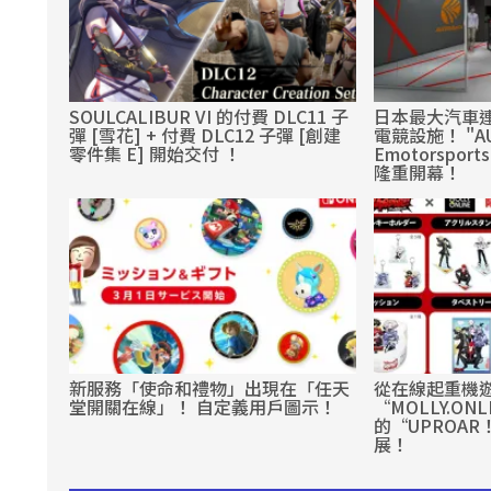
SOULCALIBUR VI 的付費 DLC11 子
日本最大汽車連
彈 [雪花] + 付費 DLC12 子彈 [創建
電競設施！ "AU
零件集 E] 開始交付 ！
Emotorsport
隆重開幕！
新服務「使命和禮物」出現在「任天
從在線起重機
堂開關在線」！ 自定義用戶圖示！
“MOLLY.O
的“UPROA
展！