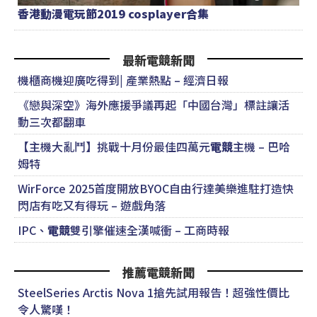
香港動漫電玩節2019 cosplayer合集
最新電競新聞
機櫃商機迎廣吃得到| 產業熱點 – 經濟日報
《戀與深空》海外應援爭議再起「中國台灣」標註讓活
動三次都翻車
【主機大亂鬥】挑戰十月份最佳四萬元
電競
主機 – 巴哈
姆特
WirForce 2025首度開放BYOC自由行達美樂進駐打造快
閃店有吃又有得玩 – 遊戲角落
IPC、
電競
雙引擎催速全漢喊衝 – 工商時報
推薦電競新聞
SteelSeries Arctis Nova 1搶先試用報告！超強性價比
令人驚嘆！