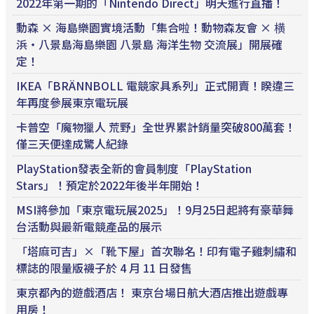
2022年第一期的「Nintendo Direct」明天進行直播！
動森 × 海島樂園實境活動「集合啦！動物森友會 × 横
浜・八景島海島樂園 八景島 海洋生物 交流展」開展確
定！
IKEA「BRÄNNBOLL 電競家具系列」正式開賣！睽違三
年再度參展東京電玩展
卡普空「魔物獵人 荒野」全世界累計銷量突破800萬套！
僅三天便達成驚人紀錄
PlayStation發表全新的會員制度「PlayStation
Stars」！預定於2022年後半年開始！
MSI將參加「東京電玩展2025」！9月25日起將有豪華舞
台活動與最新電競產品的展示
「塔麻可吉」×「靴下屋」首次聯名！印有電子雞刺繡和
標誌的限量版襪子於 4 月 11 日發售
東京都內的遊戲酒店！ 東京台場日航大酒店推出遊戲專
用房！