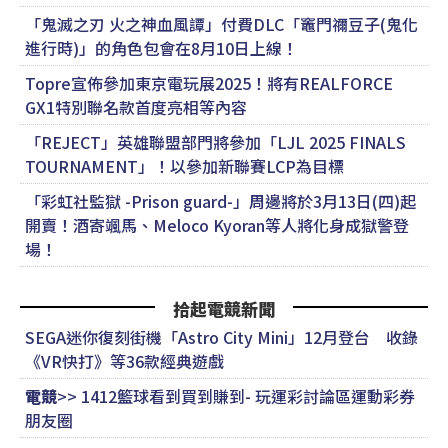
「鬼滅之刃 火之神血風譚」付費DLC「竈門禰󠄀豆子(鬼化
進行時)」的角色包會在8月10日上線！
Topre宣佈參加東京電玩展2025！將有REALFORCE
GX1特別聯名款首度亮相等內容
「REJECT」英雄聯盟部門將參加「LJL 2025 FINALS
TOURNAMENT」！以參加新聯賽LCP為目標
「彩虹社監獄 -Prison guard-」周邊將於3月13日(四)起
開賣！酒寄颯馬、Meloco Kyoran等人將化身成獄警登
場！
拾起電競新聞
SEGA迷你復刻街機「Astro City Mini」12月登台 收錄
《VR快打》等36款經典遊戲
電競
>> 1412籃球看到買到賺到- 玩運彩討論區運動彩券
朋友圈