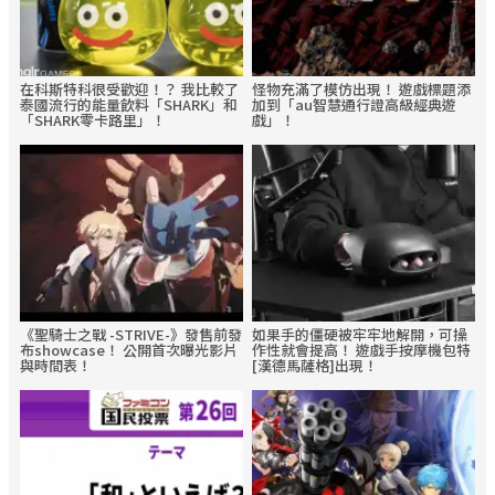
在科斯特科很受歡迎！？ 我比較了
怪物充滿了模仿出現！ 遊戲標題添
泰國流行的能量飲料「SHARK」和
加到「au智慧通行證高級經典遊
「SHARK零卡路里」！
戲」！
《聖騎士之戰 -STRIVE-》發售前發
如果手的僵硬被牢牢地解開，可操
布showcase！ 公開首次曝光影片
作性就會提高！ 遊戲手按摩機包特
與時間表！
[漢德馬薩格]出現！