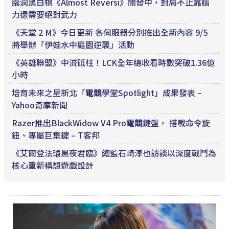
腦洞黑白棋《Almost Reversi》開發中，對局不止靠腦
力還需要絕對武力
《天堂 2 M》今日更新 各伺服器分別推出全新內容 9/5
將舉辦「伊娃水中庭園逆襲」活動
《英雄聯盟》中流砥柱！LCK全年總收看時數突破1.36億
小時
培育未來之星新北「
電競
學堂Spotlight」成果發表 –
Yahoo奇摩新聞
Razer推出BlackWidow V4 Pro
電競
鍵盤， 搭載命令旋
鈕、專屬巨集鍵 – T客邦
《艾爾登法環黑夜君臨》總監石崎淳也訪談以深度戰鬥為
核心重新構想遊戲設計