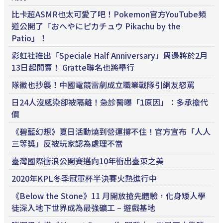
比卡超ASMR也太可愛了吧！Pokemon官方YouTube頻
道公開了「おへやにピカチュウ Pikachu by the
Patio」！
彩虹社推出「Speciale Half Anniversary」周邊將於2月
13日起開賣！ Gratte聯名也將舉行
隊徽也抄襲！中國電競雷劇成立職業戰隊引網友怒罵
日24人沒感染卻被隔離！急診醫曝「1原因」：多承擔代
價
《碧藍幻想》夏日活動燒到營運撐不住！官方宣布「人人
三等獎」反被玩家認為處理不當
臺灣國際衝浪公開賽邁向10年衝出臺東之美
2020年KPL冬季冠軍杯半決賽火熱進行中
《Below the Stone》11 月開放搶先體驗，化身矮人學
徒深入地下世界成為最強礦工 – 遊戲基地