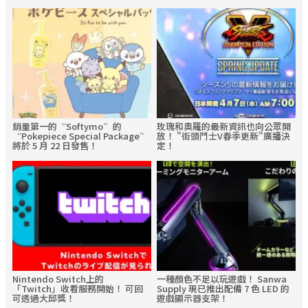
銷量第一的“Softymo”的
玫瑰和奧羅的最新資訊也向公眾開
“Pokepiece Special Package”
放！ "街頭鬥士V春季更新"廣播決
將於 5 月 22 日發售！
定！
Nintendo Switch上的
一種顏色不足以玩遊戲！ Sanwa
「Twitch」收看服務開始！ 可回
Supply 現已推出配備 7 色 LED 的
可透過大邱獎！
遊戲顯示器支架！