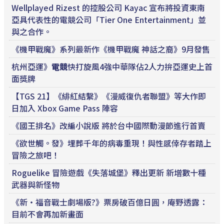
Wellplayed Rizest 的控股公司 Kayac 宣布將投資東南
亞具代表性的電競公司「Tier One Entertainment」並
與之合作。
《機甲戰魔》系列最新作《機甲戰魔 神話之裔》9月發售
杭州亞運》
電競
快打旋風4強中華隊佔2人力拚亞運史上首
面獎牌
【TGS 21】《緋紅結繫》《漫威復仇者聯盟》等大作即
日加入 Xbox Game Pass 陣容
《國王排名》改編小說版 將於台中國際動漫節進行首賣
《欲世觸。發》埋葬千年的病毒重現！與性感倖存者踏上
冒險之旅吧！
Roguelike 冒險遊戲《失落城堡》釋出更新 新增數十種
武器與新怪物
《新・福音戰士劇場版?》票房破百億日圓，庵野透露：
目前不會再加新畫面