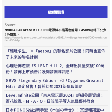
繼續閱讀
Source
NVIDIA GeForece RTX 5090電源線不插滿也能用，450W功耗下只少
5%性能，
https://www.4gamers.com.tw/news/detail/69951/nvidia-geforce-rtx5090-works-un
der-450-tdp……
「絕地求生」×「aespa」的聯名影片公開！同時也宣佈
了未來的聯名計劃
心理恐怖遊戲「SILENT HILL 2」全球出貨量突破100萬
份！發佈上市預告片及開發團隊訊息！
GBVS「Legendary Edition」和「Cygames Greatest
Hits」決定發售！碧藍幻想2021新情報總結
Level Infinite公開「東京電玩展2024」詳細參展資訊！
百花繚亂、M・A・O、日笠陽子等人氣聲優將登台
日本PONOS推出新手遊《本当の幸せ》！冥想翱翔空中