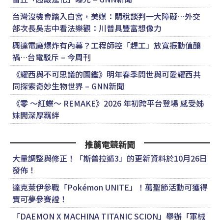
台灣沒機會踏入白宮，美媒：關稅談判一大障礙…外交
部次長吳志中看法樂觀：川普具豐富想像力
興達電廠爆炸有內幕？工程師控「趕工」放寬振動值釀
禍…台電駁斥 – 今周刊
《耀西與不可思議的圖鑑》明年春季問世與可愛耀西共
同探索奇妙生物世界 – GNN新聞
《零 ～紅蝶～ REMAKE》2026 年初跨平台登場 感受姊
妹間深厚羈絆
推薦電競新聞
大量調整與修正！「斯普拉遁3」的更新資料於10月26日
發佈！
達克萊伊參戰「Pokémon UNITE」！萬聖節活動可獲得
寶可夢參賽證！
「DAEMON X MACHINA TITANIC SCION」舉辦「軍械