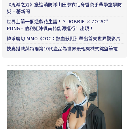
《鬼滅之刃》搬進消防隊山田摩衣化身香奈乎帶學童學防
災 – 蕃新聞
世界上第一個遊戲花生醬！？ JOBBIE × ZOTAC”
PONG – 伯利矩陣佩南特能源運行”出現！
韓系魔幻 MMO《COC：熱血殺戮》釋出首支世界觀影片
技嘉搭載英特爾第10代產品為世界最輕機械式鍵盤筆電