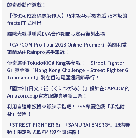
的奇妙動作遊戲！
【你也可成為偶像製作人】乃木坂46手機遊戲 乃木坂的
fractal正式推出
貓咪大戰爭聯乘EVA合作期間限定再復刻出場
「CAPCOM Pro Tour 2023 Online Premier」英國和愛
爾蘭站由Rainpro選手奪冠！
傳奇選手Tokido和Oil King等參戰！「Street Fighter
6」獎金賽「Hong Kong Challenge – Street Fighter 6
Tournament」將在香港電腦通訊節舉行！
「國津神(日文：祇（くにつがみ）)」設計在CAPCOM的
Amazon.co.jp官方服飾賣場新上架！
利用自適應扳機來鍛練手指吧！PS5專屬遊戲「手指健
身」發售！
「STREET FIGHTER 6」「SAMURAI ENERGY」超燃聯
動！限定款式飲料出沒全國羅森！