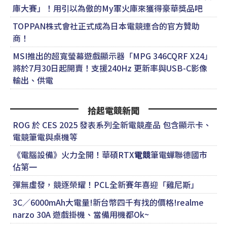
庫大賽」！用引以為傲的My軍火庫來獲得豪華獎品吧
TOPPAN株式會社正式成為日本電競連合的官方贊助
商！
MSI推出的超寬螢幕遊戲顯示器「MPG 346CQRF X24」
將於7月30日起開賣！支援240Hz 更新率與USB-C影像
輸出、供電
拾起電競新聞
ROG 於 CES 2025 發表系列全新電競產品 包含顯示卡、
電競筆電與桌機等
《電腦設備》火力全開！華碩RTX
電競
筆電蟬聯德國市
佔第一
彈無虛發，競逐榮耀！PCL全新賽年喜迎「雞尼斯」
3C／6000mAh大電量!新台幣四千有找的價格!realme
narzo 30A 遊戲掛機、當備用機都Ok~