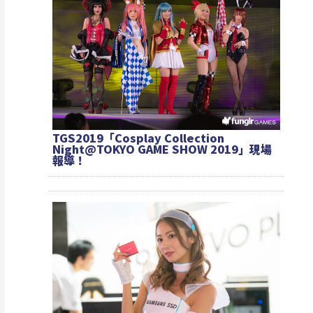
TGS2019「Cosplay Collection
Night@TOKYO GAME SHOW 2019」現場
報導！