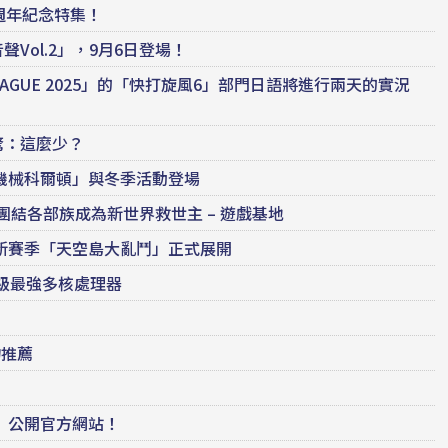
週年紀念特集！
ol.2」，9月6日登場！
LEAGUE 2025」的「快打旋風6」部門日語將進行兩天的實況
驚：這麼少？
機械科爾頓」與冬季活動登場
！團結各部族成為新世界救世主 – 遊戲基地
新賽季「天空島大亂鬥」正式展開
消費級最強多核處理器
購物推薦
」公開官方網站！