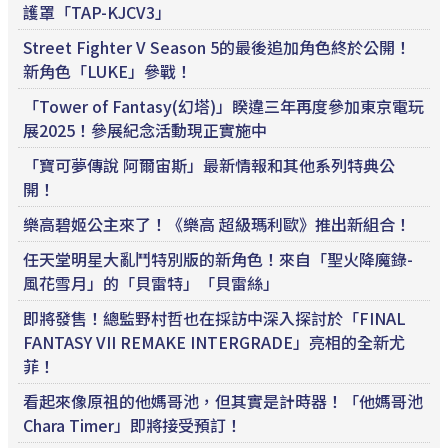
護罩「TAP-KJCV3」
Street Fighter V Season 5的最後追加角色終於公開！
新角色「LUKE」參戰！
「Tower of Fantasy(幻塔)」睽違三年再度參加東京電玩
展2025！參展紀念活動現正實施中
「寶可夢傳說 阿爾宙斯」最新情報和其他系列特典公
開！
樂高碧姬公主來了！《樂高 超級瑪利歐》推出新組合！
任天堂明星大亂鬥特別版的新角色！來自「聖火降魔錄-
風花雪月」的「貝雷特」「貝雷絲」
即將發售！總監野村哲也在採訪中深入探討於「FINAL
FANTASY VII REMAKE INTERGRADE」亮相的全新尤
菲！
看起來像原祖的他媽哥池，但其實是計時器！「他媽哥池
Chara Timer」即將接受預訂！