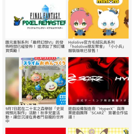
圖元重製系列「最終幻想VI」的發
Hololive官方毛絨玩具系列
佈時間已經發佈！ 還添加了預訂購
「hololive朋友聚會」「小小兵」
買獎勵！
服裝版現已發售！
9月7日起在二十玄之森舉辦「史萊
遊戲設備製造商“HyperX”與專
姆預兆製作」活動！秋季兒童活
業遊戲團隊“SCARZ”簽署合作協
動，讓您沉浸在勇者鬥惡龍的世界
議！
中