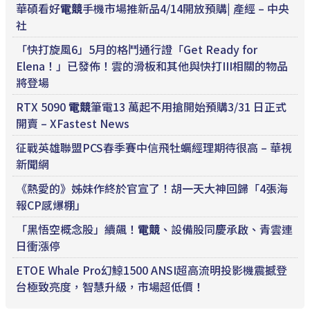
華碩看好
電競
手機市場推新品4/14開放預購| 產經 – 中央
社
「快打旋風6」5月的格鬥通行證「Get Ready for
Elena！」已發佈！雲的滑板和其他與快打III相關的物品
將登場
RTX 5090
電競
筆電13 萬起不用搶開始預購3/31 日正式
開賣 – XFastest News
征戰英雄聯盟PCS春季賽中信飛牡蠣經理期待很高 – 華視
新聞網
《熱愛的》姊妹作終於官宣了！胡一天大神回歸「4張海
報CP感爆棚」
「黑悟空概念股」續飆！
電競
、設備股同慶承啟、青雲連
日衝漲停
ETOE Whale Pro幻鯨1500 ANSI超高流明投影機震撼登
台極致亮度，智慧升級，市場超低價！