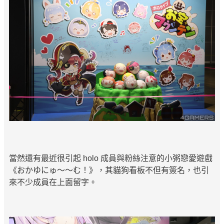
當然還有最近很引起 holo 成員與粉絲注意的小粥戀愛遊戲
《おかゆにゅ〜〜む！》，其貓狗看板不但有簽名，也引
來不少成員在上面留字。