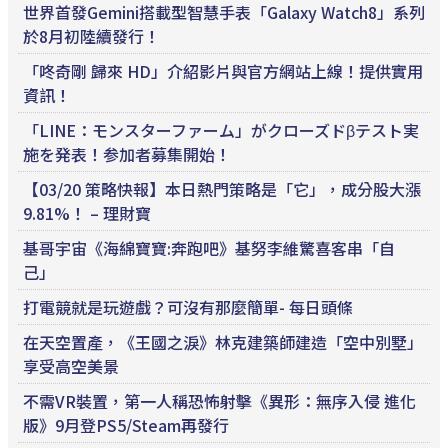
世界首發Gemini搭載型智慧手表「Galaxy Watch8」系列
於8月初陸續發行！
「咚奇剛 歸來 HD」介紹影片與官方網站上線！提供實用
資訊！
「LINE：モンスターファーム」がクローズドβテスト実
施を発表！参加者募集開始！
【03/20 策略快報】本日熱門策略是「它」，成分股大漲
9.81%！ – 理財寶
基哥宇宙《海綿寶寶:奔跑吧》基努李維驚喜客串「自
己」
打電競就是玩遊戲？可沒有那麼簡單- 每日頭條
在天空置產，《王國之淚》林克建築師建造「空中別墅」
享受高空美景
不需VR裝置，第一人稱恐怖射擊《異形：無序入侵 進化
版》9月登PS5/Steam再發行