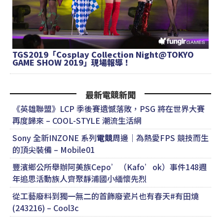
TGS2019「Cosplay Collection Night@TOKYO
GAME SHOW 2019」現場報導！
最新電競新聞
《英雄聯盟》LCP 季後賽遺憾落敗，PSG 將在世界大賽
再度歸來 – COOL-STYLE 潮流生活網
Sony 全新INZONE 系列
電競
周邊｜為熱愛FPS 競技而生
的頂尖裝備 – Mobile01
豐濱鄉公所舉辦阿美族Cepo’（Kafo’ok）事件148週
年追思活動族人齊聚靜浦國小緬懷先烈
從工藝廢料到獨一無二的首飾廢瓷片也有春天#有田燒
(243216) – Cool3c