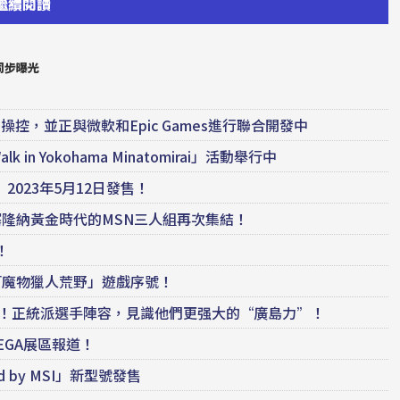
繼續閱讀
同步曝光
e操控，並正與微軟和Epic Games進行聯合開發中
 in Yokohama Minatomirai」活動舉行中
023年5月12日發售！
巴塞隆納黃金時代的MSN三人組再次集結！
！
版「魔物獵人荒野」遊戲序號！
EAM iXA采訪！正統派選手陣容，見識他們更强大的“廣島力”！
、SEGA展區報道！
d by MSI」新型號發售