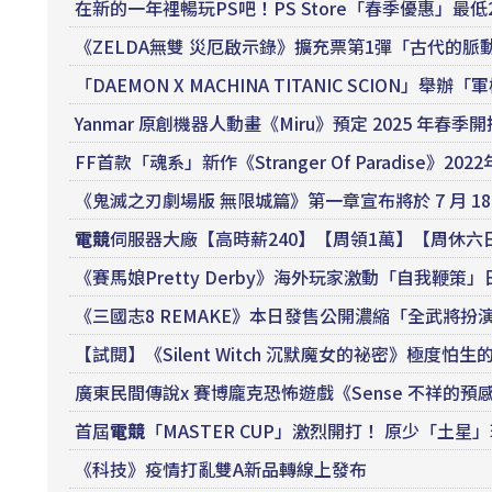
在新的一年裡暢玩PS吧！PS Store「春季優惠」最低
《ZELDA無雙 災厄啟示錄》擴充票第1彈「古代的脈
「DAEMON X MACHINA TITANIC SCIO
Yanmar 原創機器人動畫《Miru》預定 2025 年春季開
FF首款「魂系」新作《Stranger Of Paradise》202
《鬼滅之刃劇場版 無限城篇》第一章宣布將於 7 月 1
電競
伺服器大廠【高時薪240】【周領1萬】【周休六
《賽馬娘Pretty Derby》海外玩家激動「自我鞭
《三國志8 REMAKE》本日發售公開濃縮「全武將扮
【試閱】《Silent Witch 沉默魔女的祕密》極度
廣東民間傳說x 賽博龐克恐怖遊戲《Sense 不祥的預感
首屆
電競
「MASTER CUP」激烈開打！ 原少「土星」
《科技》疫情打亂雙A新品轉線上發布