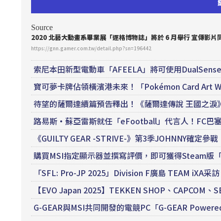
Source
2020 北藝大動畫系畢業展「逐格博物誌」將於 6 月舉行 宣傳影片
https://gnn.gamer.com.tw/detail.php?sn=196442
索尼本田新型電動車「AFEELA」將可使用DualSens
寶可夢卡牌佔領橫濱港未來！「Pokémon Card Art Walk
待望的薩爾達續篇預告釋出！《薩爾達傳說 王國之淚》2
路易斯·蘇亞雷斯就任「eFootball」代言人！FC
《GUILTY GEAR -STRIVE-》第3季JOHNNY確定參戰
購買MSI指定顯示器並撰寫評價，即可獲得Steam
「SFL: Pro-JP 2025」Division F廣島 T
【EVO Japan 2025】TEKKEN SHOP、CAPCOM
G-GEAR與MSI共同開發的電競PC「G-GEAR Powere