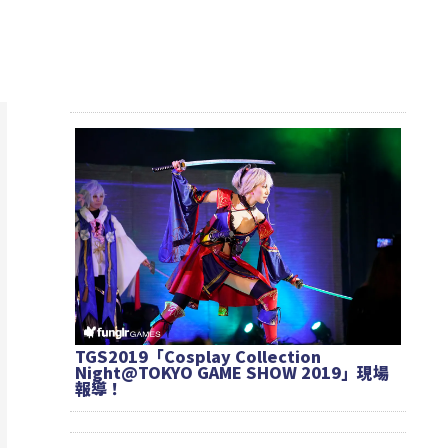
TGS2019「Cosplay Collection
Night@TOKYO GAME SHOW 2019」現場
報導！