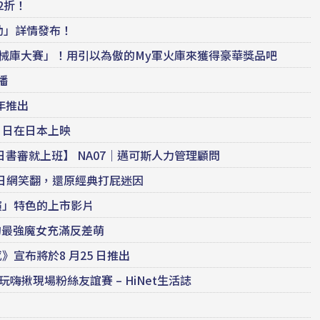
2折！
動」詳情發布！
N」舉辦「軍械庫大賽」！用引以為傲的My軍火庫來獲得豪華獎品吧
播
2年推出
8 日在日本上映
日書審就上班】 NA07｜邁可斯人力管理顧問
策」日網笑翻，還原經典打屁迷因
演」特色的上市影片
怕生的最強魔女充滿反差萌
》宣布將於8 月25 日推出
玩嗨揪現場粉絲友誼賽 – HiNet生活誌