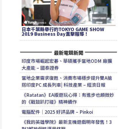
日本千葉縣舉行的TOKYO GAME SHOW
2019 Business Day直擊報導！
最新電競新聞
印度市場崛起宏碁、華碩攜手當地ODM 廠擴
大產能 – 國泰證券
當地企業需求復甦、消費市場穩步提升雙A搶
搭印度PC 成長列車| 科技產業 – 經濟日報
《Ratatan》EA版遊玩心得：有進步也頗微妙
的《戰鼓趴打碰》精神續作
電腦配件｜2025 好評品牌 – Pinkoi
《我的英雄學院》最新主機遊戲明年發售！3
對3解放個性邁最終戰