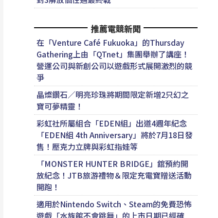
推薦電競新聞
在「Venture Café Fukuoka」的Thursday
Gathering上由「QTnet」集團舉辦了講座！
營運公司與新創公司以遊戲形式展開激烈的競
爭
晶燦鑽石／明亮珍珠將期間限定新增2只幻之
寶可夢精靈！
彩虹社所屬組合「EDEN組」出道4週年紀念
「EDEN組 4th Anniversary」將於7月18日發
售！壓克力立牌與彩虹指娃等
「MONSTER HUNTER BRIDGE」舘預約開
放紀念！JTB旅游禮物＆限定充電寶贈送活動
開跑！
適用於Nintendo Switch、Steam的免費恐怖
遊戲「水族館不會跳舞」的上市日期已經確