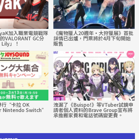
nyaK加入職業電競戰隊
《魔物獵人20週年·大狩獵展》首批
」的VALORANT GC分
詳情已出爐，門票將於4月下旬開始
 Lily」！
販售
行“卡拉 OK
洩漏了《Buispo!》等VTuber試鏡申
 Nintendo Switch”
請者個人資料的Brave Group宣布將
承擔搬家費和電話號碼變更費。