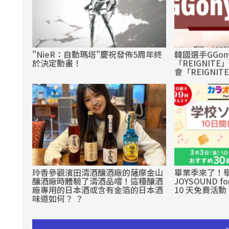
"NieR：自動瑪塔"慶祝發佈5周年終
韓國選手GGo
於決定動畫！
「REIGNITE
會「REIGNITE
玲香參觀濱田清酒釀酒廠的薩摩金山
畢業季來了！舉
釀酒廠時體驗了清酒品嚐！這種釀酒
JOYSOUND for
廠專用的日本酒或含有金箔的日本酒
10 天免費活動
味道如何？ ？