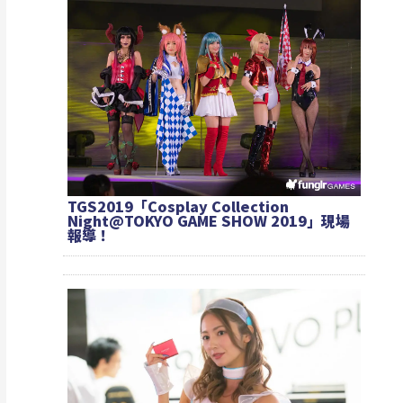
TGS2019「Cosplay Collection
Night@TOKYO GAME SHOW 2019」現場
報導！