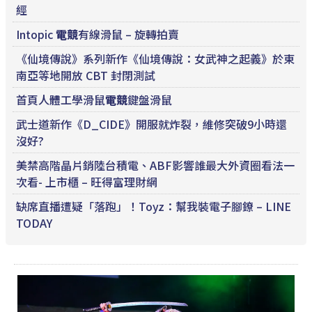
經
Intopic
電競
有線滑鼠 – 旋轉拍賣
《仙境傳說》系列新作《仙境傳說：女武神之起義》於東
南亞等地開放 CBT 封閉測試
首頁人體工學滑鼠
電競
鍵盤滑鼠
武士道新作《D_CIDE》開服就炸裂，維修突破9小時還
沒好?
美禁高階晶片銷陸台積電、ABF影響誰最大外資圈看法一
次看- 上市櫃 – 旺得富理財網
缺席直播遭疑「落跑」！Toyz：幫我裝電子腳鐐 – LINE
TODAY