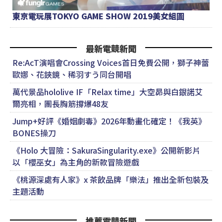
東京電玩展TOKYO GAME SHOW 2019美女組圖
最新電競新聞
Re:AcT演唱會Crossing Voices首日免費公開，獅子神蕾
歐娜、花鋏鏡、稀羽すう同台開唱
萬代景品hololive IF「Relax time」大空昴與白銀諾艾
爾亮相，團長胸筋撐爆48友
Jump+好評《婚姻劇毒》2026年動畫化確定！《我英》
BONES操刀
《Holo 大冒險：SakuraSingularity.exe》公開新影片
以「櫻巫女」為主角的新款冒險遊戲
《桃源深處有人家》x 茶飲品牌「樂法」推出全新包裝及
主題活動
推薦電競新聞