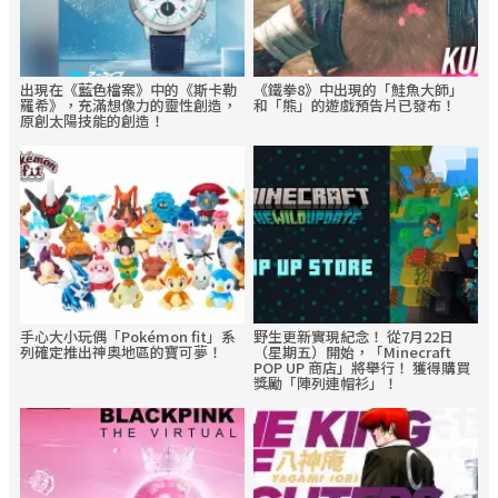
出現在《藍色檔案》中的《斯卡勒
《鐵拳8》中出現的「鮭魚大師」
羅希》，充滿想像力的靈性創造，
和「熊」的遊戲預告片已發布！
原創太陽技能的創造！
手心大小玩偶「Pokémon fit」系
野生更新實現紀念！ 從7月22日
列確定推出神奧地區的寶可夢！
（星期五）開始，「Minecraft
POP UP 商店」將舉行！ 獲得購買
獎勵「陣列連帽衫」！