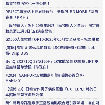
購買特典內容也一併公開！
REJECT再次站上世界級舞台！參與PUBG MOBILE國際
賽事「PMHI」
「魔物獵人」系列20周年紀念「魔物獵人×白鳥」限定聯
動美酒11月8日(五)決定發售！
GX550人氣推薦TOP10-2025年05月齊全品項 – 松果購物
[
電競
] 黎明企鵝vs萬能雄獅-LSC校園聯賽冠軍戰- LoL
板- Disp BBS
BenQ EX2710Q 27型165Hz 2K
電競
螢幕 送羅技LIFT 垂
直無線藍芽滑鼠《珍珠白》
#2024_GAMFORCE
電競
嘉年華#活動心得分享-
Mobile01
【漫博 23】日韓合作男子偶像團體「DXTEEN」將於日
本館展開首次海外公演
黃仁勳現身路邊歌手直播親自點歌合唱引發熱議 – 自由財