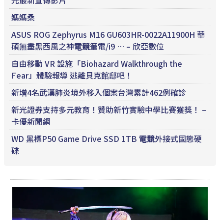
光最新宣傳影片
媽媽桑
ASUS ROG Zephyrus M16 GU603HR-0022A11900H 華
碩無盡黑西風之神
電競
筆電/i9 … – 欣亞數位
自由移動 VR 設施「Biohazard Walkthrough the
Fear」體驗報導 逃離貝克館邸吧！
新增4名武漢肺炎境外移入個案台灣累計462例確診
新光證券支持多元教育！贊助新竹實驗中學比賽獲獎！ –
卡優新聞網
WD 黑標P50 Game Drive SSD 1TB
電競
外接式固態硬
碟