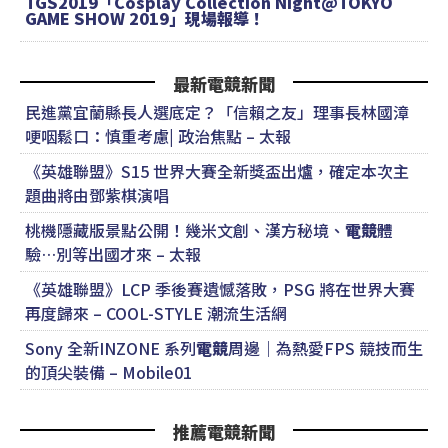
TGS2019「Cosplay Collection Night@TOKYO
GAME SHOW 2019」現場報導！
最新電競新聞
民進黨宜蘭縣長人選底定？「信賴之友」理事長林國漳
哽咽鬆口：慎重考慮| 政治焦點 – 太報
《英雄聯盟》S15 世界大賽全新獎盃出爐，確定本次主
題曲將由鄧紫棋演唱
桃機隱藏版景點公開！幾米文創、漢方秘境、
電競
體
驗…別等出國才來 – 太報
《英雄聯盟》LCP 季後賽遺憾落敗，PSG 將在世界大賽
再度歸來 – COOL-STYLE 潮流生活網
Sony 全新INZONE 系列
電競
周邊｜為熱愛FPS 競技而生
的頂尖裝備 – Mobile01
推薦電競新聞