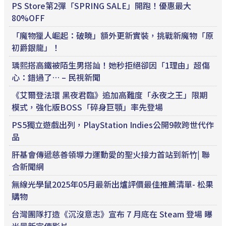
PS Store第2彈「SPRING SALE」開跑！優惠最大
80%OFF
「魔物獵人崛起：破曉」額外更新實裝，挑戰新魔物「原
初爵銀龍」！
瑀熙搭高鐵被陌生男搭訕！她秒拒絕卻因「1理由」超傷
心：錯過了… – 民視新聞
《艾爾登法環 黑夜君臨》追加高難度「永夜之王」限期
模式，強化版BOSS「碎身巨顎」率先登場
PS5獨立遊戲出列，PlayStation Indies公開9款跨世代作
品
肝基會傳遞慈善領導力運動愛的聖火接力首站到新竹| 聯
合新聞網
無線光學鼠2025年05月最新出爐評價最佳推薦清單- 松果
購物
台灣團隊打造《沉沒意志》宣布 7 月底在 Steam 登場 曝