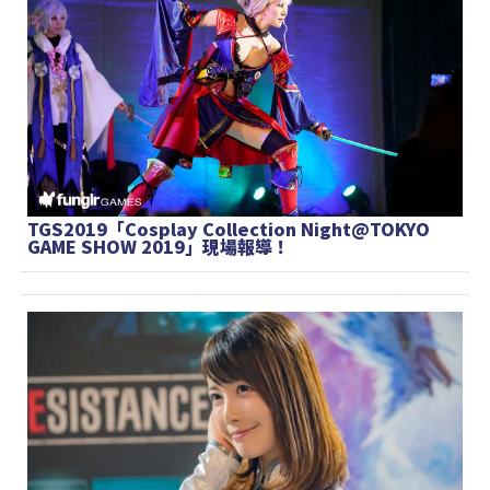
TGS2019「Cosplay Collection Night@TOKYO
GAME SHOW 2019」現場報導！