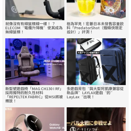
就像沒有有線鼠標線一樣！ ？
極為罕見！宏碁日本未發售容量飲
ELECOM“電纜升降機”使其成為
料「PredatorShot（蜘蛛俠限定
無線鼠標！
設計）」評測！
新型號遊戲椅「MAG CH130 I RF」
多遊戲背包“與大型阿凱康兼容從
採用獨特的耐久性材料
新品牌”LAYLAX遊戲“的”
「REPELTEK FABRIC」從MSI將被
LayLax“出現！
釋放！