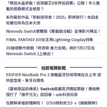
「野田水晶參戰！街頭霸王6世界巡迴賽」公開！令人震
奮的遊戲模式全貌是？
系列最新作品「新創造球會！2025」即將發行！本田圭
佑獲任命為日本大使
Nintendo Switch實體版《雙截龍合輯》宣傳影片釋出！
FINAL FANTASY XIII女主角Lightning Cosplay特集
3D破壞動作遊戲「咚奇剛 蕉力全開」將於7月17日在
Nintendo Switch 2上推出！
拾起電競新聞
EDIFIER NeoBuds Pro 2 旗艦藍牙抗噪耳機在台上市 提
供星空黑、象牙白兩色
《霍格華茲的傳承》
Switch
版畫質評價超兩極！費格教
授打了「撫平咒文」超回春 – udn科技玩家
在朝鮮拿槍殺殭屍啦！《CSO絕對武力》x《屍戰朝鮮》