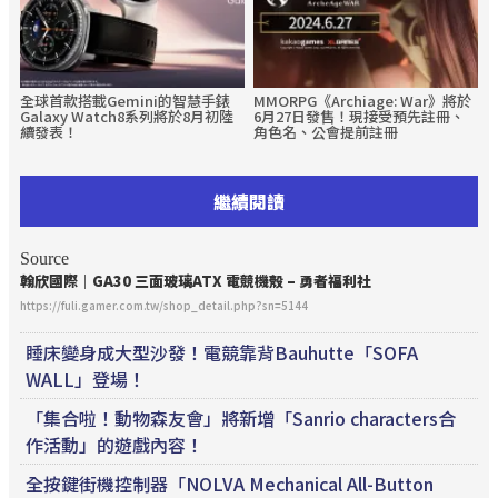
全球首款搭載Gemini的智慧手錶
MMORPG《Archiage: War》將於
Galaxy Watch8系列將於8月初陸
6月27日發售！現接受預先註冊、
續發表！
角色名、公會提前註冊
繼續閱讀
Source
翰欣國際｜GA30 三面玻璃ATX
電競
機殼 – 勇者福利社
https://fuli.gamer.com.tw/shop_detail.php?sn=5144
睡床變身成大型沙發！電競靠背Bauhutte「SOFA
WALL」登場！
「集合啦！動物森友會」將新增「Sanrio characters合
作活動」的遊戲內容！
全按鍵街機控制器「NOLVA Mechanical All-Button