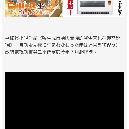
昼熊輕小說作品《轉生成自動販賣機的我今天也在迷宮徘
徊》（自動販売機に生まれ変わった俺は迷宮を彷徨う）
改編電視動畫第二季確定於今年 7 月起播映。