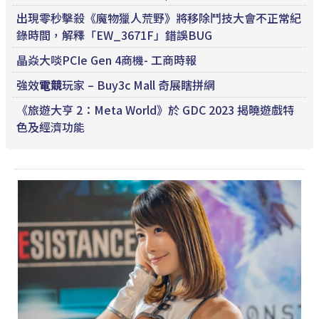
出現零秒擊殺《魔物獵人荒野》將移除鬥技大會不正常紀
錄時間，解釋「EW_3671F」錯誤BUG
晶焱大啖PCIe Gen 4商機- 工商時報
強效
電競
玩家 – Buy3c Mall 奇展瞎拼網
《旅遊大亨 2：Meta World》於 GDC 2023 揭曉遊戲特
色及經濟功能