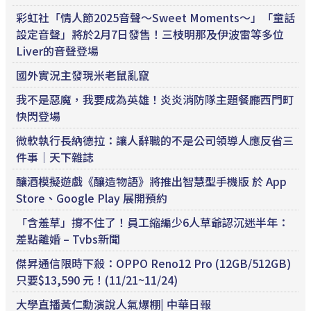
彩虹社「情人節2025音聲～Sweet Moments～」「童話
設定音聲」將於2月7日發售！三枝明那及伊波雷等多位
Liver的音聲登場
國外實況主發現米老鼠亂竄
我不是惡魔，我要成為英雄！炎炎消防隊主題餐廳西門町
快閃登場
微軟執行長納德拉：讓人辭職的不是公司領導人應反省三
件事｜天下雜誌
釀酒模擬遊戲《釀造物語》將推出智慧型手機版 於 App
Store、Google Play 展開預約
「含羞草」撐不住了！員工縮編少6人草爺認沉迷半年：
差點離婚 – Tvbs新聞
傑昇通信限時下殺：OPPO Reno12 Pro (12GB/512GB)
只要$13,590 元！(11/21~11/24)
大學直播黃仁勳演說人氣爆棚| 中華日報