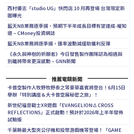
西村優志「studio UG」快閃店 10 月再登場 台灣限定新
圖曝光
藍天NB業務逐季揚，預期下半年成長目標有望達成-權知
道 – CMoney投資網誌
藍天NB業務將逐季揚，匯率波動減緩助獲利反彈
《永久與神樹的祈願者》今日發售製作團隊認為相遇與
別離將帶來更深感動 – GNN新聞
推薦電競新聞
卡普空製作人牧野牧野泰之等豪華嘉賓將登台！6月15日
舉辦「特別講座＆大卡普空展秘密之旅」！
新世紀福音戰士XR遊戲「EVANGELION:Δ CROSS
REFLECTIONS」正式啟動！預計於2026年上半年發佈
試驗版
千葉縣最大型夾公仔機和投幣游戲機等登場！「GAME