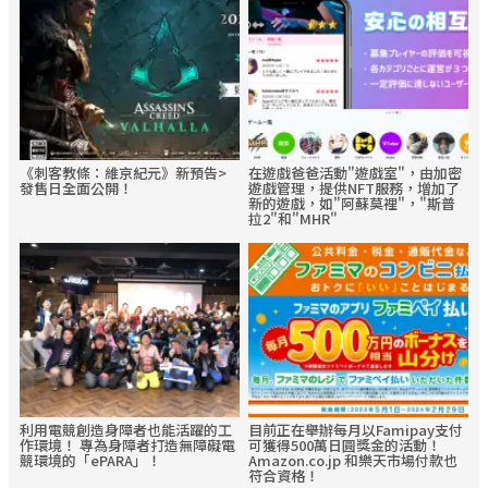
《刺客教條：維京紀元》新預告>
在遊戲爸爸活動"遊戲室"，由加密
發售日全面公開！
遊戲管理，提供NFT服務，增加了
新的遊戲，如"阿蘇莫裡"，"斯普
拉2"和"MHR"
利用電競創造身障者也能活躍的工
目前正在舉辦每月以Famipay支付
作環境！ 專為身障者打造無障礙電
可獲得500萬日圓獎金的活動！
競環境的「ePARA」！
Amazon.co.jp 和樂天市場付款也
符合資格！