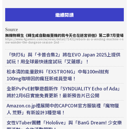
繼續閱讀
Source
無機物轉生《轉生成自動販賣機的我今天也在迷宮徘徊》第二季7月登場
https://www.4gamers.com.tw/news/detail/71432/reborn-as-a-vending-machine-i-n
ow-wander-the-dungeon-season-2nd……
「快打6」與「卡普合集2」將在EVO Japan 2025上提供
試玩！用全球最快速度試玩「艾蓮娜」！
松本清的能量飲料「EXSTRONG」中每100ml就有
100mg咖啡因的瘋狂新成員登場！
全新PvPvE射擊遊戲新作「SYNDUALITY Echo of Ada」
將於2月6日實施免費更新！最新預告片已公開
Amazon.co.jp裡展開中的CAPCOM官方服裝裡「魔物獵
人 荒野」有新設計3種登場！
女性VTuber團體「Hololive」與「BanG Dream! 少女樂