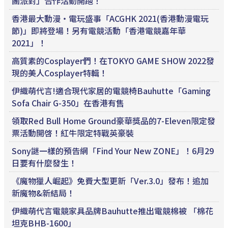
團派對」合作活動開跑！
香港最大動漫・電玩盛事「ACGHK 2021(香港動漫電玩
節)」即將登場！另有電競活動「香港電競嘉年華
2021」！
高質素的Cosplayer們！在TOKYO GAME SHOW 2022發
現的美人Cosplayer特輯！
伊織萌代言!適合現代家居的電競椅Bauhutte「Gaming
Sofa Chair G-350」在香港有售
領取Red Bull Home Ground豪華獎品的7-Eleven限定發
票活動開啓！紅牛限定特戰英豪裝
Sony謎一樣的預告網「Find Your New ZONE」！6月29
日要有什麼發生！
《魔物獵人崛起》免費大型更新「Ver.3.0」發布！追加
新魔物&新結局！
伊織萌代言電競家具品牌Bauhutte推出電競棉被 「棉花
坦克BHB-1600」