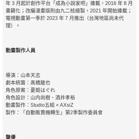
年 3 月起於創作平台「成為小說家吧」連載，2016 年 8 月
書籍化；改編漫畫版則由九二枝繪製，2021 年開始連載；
電視動畫第一季於 2023 年 7 月推出（台灣地區尚未代
理）。
動畫製作人員
導演：山本天志
劇本統籌：髙橋龍也
角色原案：憂姫はぐれ
角色設計：山内尚樹、酒井孝裕
動畫製作：Studio五組 × AXsiZ
製作：「自動販賣機轉生」第2季製作委員會
聲優