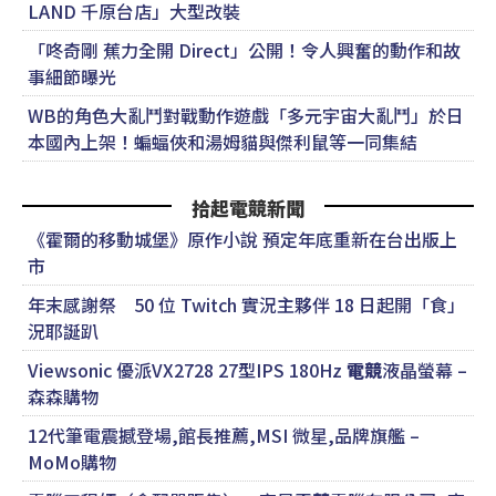
LAND 千原台店」大型改裝
「咚奇剛 蕉力全開 Direct」公開！令人興奮的動作和故
事細節曝光
WB的角色大亂鬥對戰動作遊戲「多元宇宙大亂鬥」於日
本國內上架！蝙蝠俠和湯姆貓與傑利鼠等一同集結
拾起電競新聞
《霍爾的移動城堡》原作小說 預定年底重新在台出版上
市
年末感謝祭 50 位 Twitch 實況主夥伴 18 日起開「食」
況耶誕趴
Viewsonic 優派VX2728 27型IPS 180Hz
電競
液晶螢幕 –
森森購物
12代筆電震撼登場,館長推薦,MSI 微星,品牌旗艦 –
MoMo購物